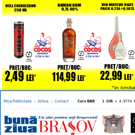
Mica Publicitate
Arhiva
Contact
|
|
Curs BNR
1 EUR
= 4.9774 
1 USD
= 4.3833 
1 GBP
= 5.8304 
1 XAU
= 464.461
1 AED
= 1.1933 
1 AUD
= 2.7957 
1 BGN
= 2.5449 