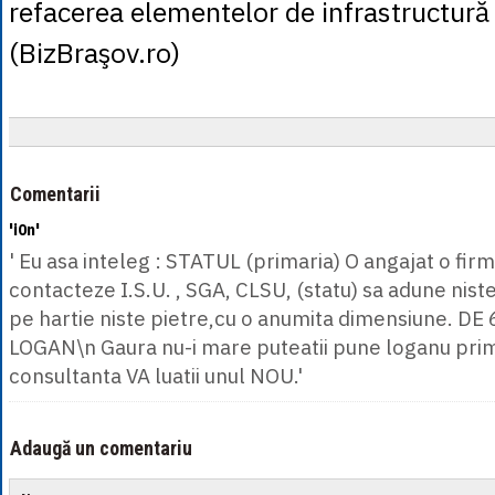
refacerea elementelor de infrastructură
(BizBraşov.ro)
Comentarii
'i0n'
' Eu asa inteleg : STATUL (primaria) O angajat o firm
contacteze I.S.U. , SGA, CLSU, (statu) sa adune nist
pe hartie niste pietre,cu o anumita dimensiune. DE 
LOGAN\n Gaura nu-i mare puteatii pune loganu prima
consultanta VA luatii unul NOU.'
Adaugă un comentariu