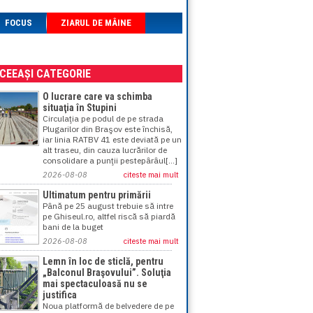
FOCUS
ZIARUL DE MÂINE
ACEEAȘI CATEGORIE
O lucrare care va schimba
situaţia în Stupini
Circulaţia pe podul de pe strada
Plugarilor din Braşov este închisă,
iar linia RATBV 41 este deviată pe un
alt traseu, din cauza lucrărilor de
consolidare a punţii pestepârâul[...]
2026-08-08
citeste mai mult
Ultimatum pentru primării
Până pe 25 august trebuie să intre
pe Ghiseul.ro, altfel riscă să piardă
bani de la buget
2026-08-08
citeste mai mult
Lemn în loc de sticlă, pentru
„Balconul Braşovului”. Soluţia
mai spectaculoasă nu se
justifica
Noua platformă de belvedere de pe