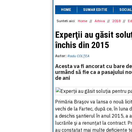
HOME
SUMAR EDITIE
SOCIAL
Sunteti aici:
Home
//
Arhiva
//
2018
//
Ed
Experţii au găsit solu
închis din 2015
Autor:
Radu COLŢEA
Acesta va fi ancorat cu bare de
urmând să fie ca a pasajului no
de ani
Primăria Braşov va lansa o nouă licit
vechi de la Fartec, după ce, în luna d
a deschis şantierul în anul 2015, a 
lucrările şi a renunţat la contract. P
au constatat mai multe deficienţe tehn