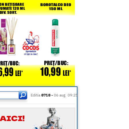
Editia
8718 -
06 aug
09:25