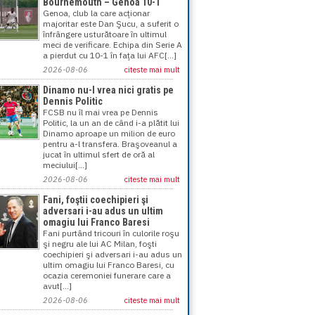
Bournemouth – Genoa 10-1
Genoa, club la care acţionar
majoritar este Dan Şucu, a suferit o
înfrângere usturătoare în ultimul
meci de verificare. Echipa din Serie A
a pierdut cu 10-1 în faţa lui AFC[...]
2026-08-06
citeste mai mult
Dinamo nu-l vrea nici gratis pe
Dennis Politic
FCSB nu îl mai vrea pe Dennis
Politic, la un an de când i-a plătit lui
Dinamo aproape un milion de euro
pentru a-l transfera. Braşoveanul a
jucat în ultimul sfert de oră al
meciului[...]
2026-08-06
citeste mai mult
Fani, foştii coechipieri şi
adversari i-au adus un ultim
omagiu lui Franco Baresi
Fani purtând tricouri în culorile roşu
şi negru ale lui AC Milan, foşti
coechipieri şi adversari i-au adus un
ultim omagiu lui Franco Baresi, cu
ocazia ceremoniei funerare care a
avut[...]
2026-08-06
citeste mai mult