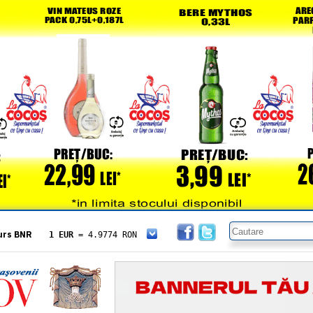
urs BNR
1 EUR
= 4.9774 RON
1 USD
= 4.3833 RON
1 GBP
= 5.8304 RON
1 XAU
= 464.4611 RON
1 AED
= 1.1933 RON
1 AUD
= 2.7957 RON
1 BGN
= 2.5449 RON