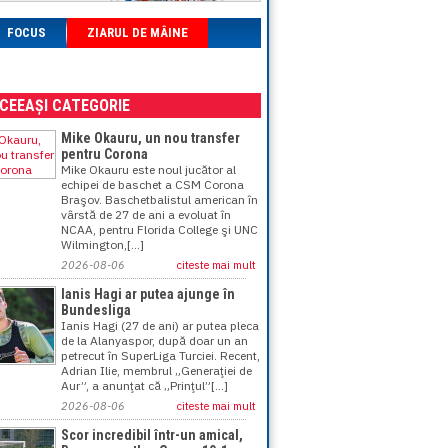
FOCUS
ZIARUL DE MÂINE
ACEEAȘI CATEGORIE
Mike Okauru, un nou transfer
pentru Corona
Mike Okauru este noul jucător al
echipei de baschet a CSM Corona
Braşov. Baschetbalistul american în
vârstă de 27 de ani a evoluat în
NCAA, pentru Florida College şi UNC
Wilmington,[...]
2026-08-06
citeste mai mult
Ianis Hagi ar putea ajunge în
Bundesliga
Ianis Hagi (27 de ani) ar putea pleca
de la Alanyaspor, după doar un an
petrecut în SuperLiga Turciei. Recent,
Adrian Ilie, membrul „Generaţiei de
Aur”, a anunţat că „Prinţul”[...]
2026-08-06
citeste mai mult
Scor incredibil într-un amical,