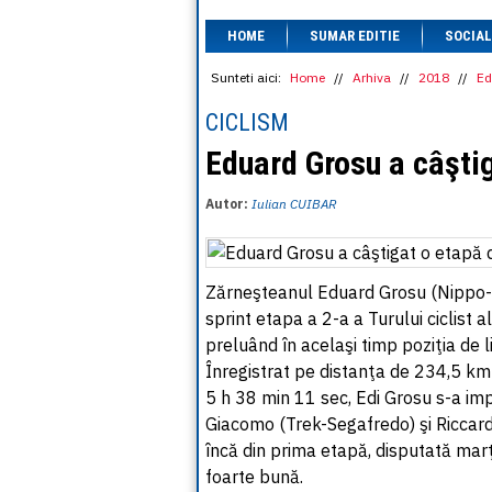
HOME
SUMAR EDITIE
SOCIAL
Sunteti aici:
Home
//
Arhiva
//
2018
//
Ed
CICLISM
Eduard Grosu a câştig
Autor:
Iulian CUIBAR
Zărneşteanul Eduard Grosu (Nippo-Vin
sprint etapa a 2-a a Turului ciclist 
preluând în acelaşi timp poziţia de 
Înregistrat pe distanţa de 234,5 km
5 h 38 min 11 sec, Edi Grosu s-a impu
Giacomo (Trek-Segafredo) şi Riccard
încă din prima etapă, disputată marţi
foarte bună.