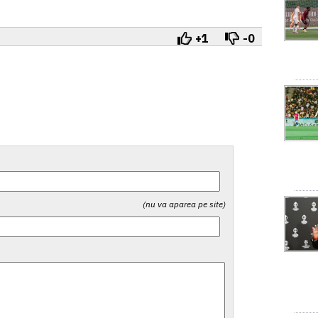
+1
-0
(nu va aparea pe site)