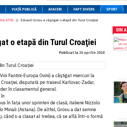
1 BRL
= 0.7714 RON
VIAȚĂ PUBLICĂ
1 CAD
= 3.1559 RON
AFACERI
FAPT DIVERS
SPORT
1 CHF
= 5.2813 RON
1 CNY
= 0.6015 RON
itia 6705
//
Eduard Grosu a câştigat o etapă din Turul Croaţiei
1 CZK
= 0.1993 RON
DIN 
1 DKK
= 0.6668 RON
1 EGP
= 0.0860 RON
at o etapă din Turul Croaţiei
1 HUF
= 1.2223 RON
1 INR
= 0.0513 RON
1 JPY
= 3.0556 RON
Publicat la
20 aprilie 2018
1 KRW
= 0.3047 RON
1 MDL
= 0.2538 RON
1 MXN
= 0.2227 RON
1 NOK
= 0.4191 RON
i Fantini-Europa Ovini) a câştigat miercuri la
1 NZD
= 2.6097 RON
1 PLN
= 1.1646 RON
al Croaţiei, disputată pe traseul Karlovac-Zadar,
1 RSD
= 0.0425 RON
lider în clasamentul general.
1 RUB
= 0.0530 RON
 în
1 SEK
= 0.4526 RON
1 TRY
= 0.1141 RON
s în faţa unor sprinteri de clasă, italienii Nizzolo
1 UAH
= 0.1048 RON
o Minali (Astana). De altfel, Grosu a dat semne
1 XDR
= 5.9383 RON
, când s-a clasat al treilea, că se află într-o formă
1 ZAR
= 0.2318 RON