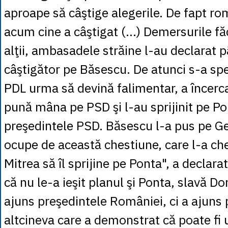
aproape să câştige alegerile. De fapt rom
acum cine a câştigat (...) Demersurile fă
alţii, ambasadele străine l-au declarat 
câştigător pe Băsescu. De atunci s-a sper
PDL urma să devină falimentar, a încerc
pună mâna pe PSD şi l-au sprijinit pe P
preşedintele PSD. Băsescu l-a pus pe G
ocupe de această chestiune, care l-a c
Mitrea să îl sprijine pe Ponta", a declara
că nu le-a ieşit planul şi Ponta, slavă D
ajuns preşedintele României, ci a ajuns 
altcineva care a demonstrat că poate fi