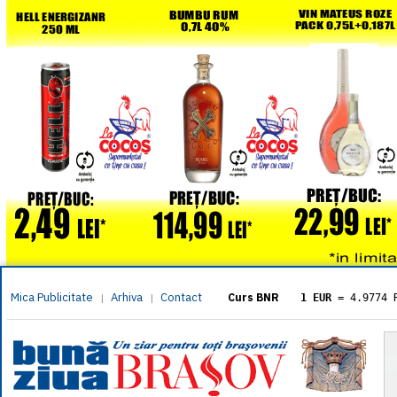
Mica Publicitate
Arhiva
Contact
|
|
Curs BNR
1 EUR
= 4.9774 
1 USD
= 4.3833 
1 GBP
= 5.8304 
1 XAU
= 464.461
1 AED
= 1.1933 
1 AUD
= 2.7957 
1 BGN
= 2.5449 