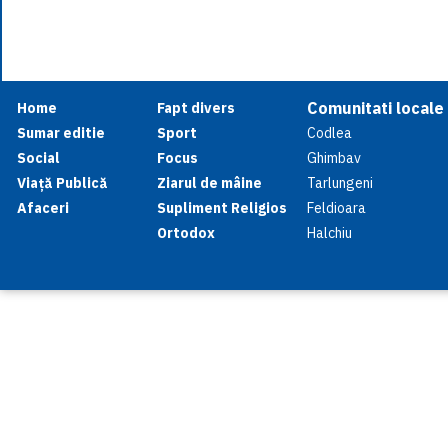
Comunitati locale
Home
Fapt divers
Sumar editie
Sport
Codlea
Social
Focus
Ghimbav
Viață Publică
Ziarul de mâine
Tarlungeni
Afaceri
Supliment Religios
Feldioara
Ortodox
Halchiu