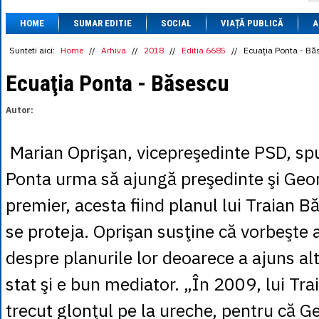
1 BRL
= 0.7714 
HOME
SUMAR EDITIE
SOCIAL
VIAȚĂ PUBLICĂ
1 CAD
= 3.1559 
A
1 CHF
= 5.2813 
1 CNY
= 0.6015 
Sunteti aici:
Home
//
Arhiva
//
2018
//
Editia 6685
//
Ecuaţia Ponta - Bă
1 CZK
= 0.1993 
1 DKK
= 0.6668 
Ecuaţia Ponta - Băsescu
1 EGP
= 0.0860 
1 HUF
= 1.2223 
Autor:
1 INR
= 0.0513 
1 JPY
= 3.0556 
1 KRW
= 0.3047 
Marian Oprişan, vicepreşedinte PSD, sp
1 MDL
= 0.2538 
1 MXN
= 0.2227 
Ponta urma să ajungă preşedinte şi Geo
1 NOK
= 0.4191 
1 NZD
= 2.6097 
premier, acesta fiind planul lui Traian 
1 PLN
= 1.1646 
1 RSD
= 0.0425 
se proteja. Oprişan susţine că vorbeşte
1 RUB
= 0.0530 
1 SEK
= 0.4526 
despre planurile lor deoarece a ajuns al
1 TRY
= 0.1141 
1 UAH
= 0.1048 
stat şi e bun mediator. „În 2009, lui Tr
1 XDR
= 5.9383 
1 ZAR
= 0.2318 
trecut glonţul pe la ureche, pentru că G