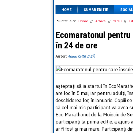
HOME
SUMAR EDITIE
SOCIAL
Sunteti aici:
Home
//
Arhiva
//
2018
//
Ed
Ecomaratonul pentru c
în 24 de ore
Autor:
Adina CHIRVASĂ
aşteptaţi să ia startul în EcoMarat
are loc în 5 mai, iar pentru adulţi, în
deschiderea lor, în ianuarie. Copiii s
că cel mai mic participant va avea su
Eco Marathonul de la Moieciu de Sus 
participanţi la prima ediţie, a ajuns
ar fi fost şi mai mare. Participanţi din