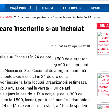
1 BRL
= 0.7714 RON
VIAȚĂ PUBLICĂ
1 CAD
= 3.1559 RON
AFACERI
FAPT DIVERS
SPORT
1 CHF
= 5.2813 RON
1 CNY
= 0.6015 RON
itia 6709
//
Ecomaratonul pentru care înscrierile s-au încheiat în 24 de ore
1 CZK
= 0.1993 RON
DIN 
1 DKK
= 0.6668 RON
are înscrierile s-au încheiat
1 EGP
= 0.0860 RON
1 HUF
= 1.2223 RON
1 INR
= 0.0513 RON
1 JPY
= 3.0556 RON
Publicat la
26 aprilie 2018
1 KRW
= 0.3047 RON
1 MDL
= 0.2538 RON
1 MXN
= 0.2227 RON
1500 de alergători
1 NOK
= 0.4191 RON
şi 600 de copii sunt
1 NZD
= 2.6097 RON
1 PLN
= 1.1646 RON
hon Moieciu de Sus. Cocursul de alergare montană
1 RSD
= 0.0425 RON
scrierile s-au încheiat în 24 de ore de la
1 RUB
= 0.0530 RON
e vor înscrie la faţa locului. Organizatorii estimează
1 SEK
= 0.4526 RON
1 TRY
= 0.1141 RON
b 3 ani, iar cel mai în vârstă – 80 de ani.
1 UAH
= 0.1048 RON
a ajuns la cea de-a IX-a ediţie, şi de la 300 de
1 XDR
= 5.9383 RON
 acum la 1500, limitat, pentru că numărul doritorilor
1 ZAR
= 0.2318 RON
 24 de ţări se vor alinia la start, alături de sportivi