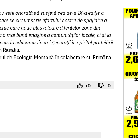
şov este onorată să susţină cea de-a IX-a ediţie a
re se circumscrie efortului nostru de sprijinire a
ente care aduc plusvaloare diferitelor zone din
a o mai bună imagine a comunităţilor locale, ci şi la
a, la educarea tinerei generaţii în spiritul protejării
an Rasaliu.
rul de Ecologie Montană în colaborare cu Primăria
+0
-0