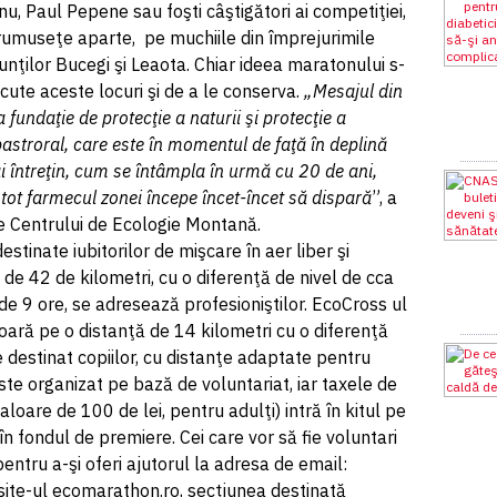
, Paul Pepene sau foşti câştigători ai competiţiei,
rumuseţe aparte, pe muchiile din împrejurimile
unţilor Bucegi şi Leaota. Chiar ideea maratonului s-
cute aceste locuri şi de a le conserva.
„Mesajul din
 fundaţie de protecţie a naturii şi protecţie a
astroral, care este în momentul de faţă în deplină
i întreţin, cum se întâmpla în urmă cu 20 de ani,
 tot farmecul zonei începe încet-încet să dispară
”, a
e Centrului de Ecologie Montană.
stinate iubitorilor de mişcare în aer liber şi
de 42 de kilometri, cu o diferenţă de nivel de cca
de 9 ore, se adresează profesioniştilor. EcoCross ul
oară pe o distanţă de 14 kilometri cu o diferenţă
 destinat copiilor, cu distanţe adaptate pentru
ste organizat pe bază de voluntariat, iar taxele de
valoare de 100 de lei, pentru adulţi) intră în kitul pe
 în fondul de premiere. Cei care vor să fie voluntari
pentru a-şi oferi ajutorul la adresa de email:
ite-ul ecomarathon.ro, secţiunea destinată