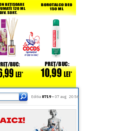
Editia
8719 -
07 aug
20:56