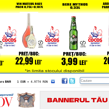
urs BNR
1 EUR
= 4.9774 RON
1 USD
= 4.3833 RON
1 GBP
= 5.8304 RON
1 XAU
= 464.4611 RON
1 AED
= 1.1933 RON
1 AUD
= 2.7957 RON
1 BGN
= 2.5449 RON