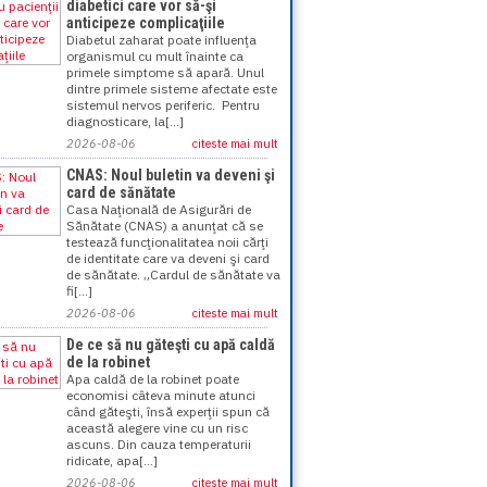
diabetici care vor să-şi
anticipeze complicaţiile
Diabetul zaharat poate influenţa
organismul cu mult înainte ca
primele simptome să apară. Unul
dintre primele sisteme afectate este
sistemul nervos periferic. Pentru
diagnosticare, la[...]
2026-08-06
citeste mai mult
CNAS: Noul buletin va deveni şi
card de sănătate
Casa Naţională de Asigurări de
Sănătate (CNAS) a anunţat că se
testează funcţionalitatea noii cărţi
de identitate care va deveni şi card
de sănătate. „Cardul de sănătate va
fi[...]
2026-08-06
citeste mai mult
De ce să nu găteşti cu apă caldă
de la robinet
Apa caldă de la robinet poate
economisi câteva minute atunci
când găteşti, însă experţii spun că
această alegere vine cu un risc
ascuns. Din cauza temperaturii
ridicate, apa[...]
2026-08-06
citeste mai mult