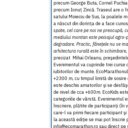
precum George Buta, Cornel Puchianu
precum Ionuţ Zincă. Traseul are o f
satului Moieciu de Sus, la poalele m
a născut din dorinţa de a face cunos
spate, cel care pe noi ne preocupă, ca
mediului montan este peisajul agro-p
degradare. Practic, fâneţele nu se ma
arhitectura rurală este în schimbare,
precizat Mihai Orleanu, preşedintel
Evenimentul va cuprinde trei curse de
iubitorilor de munte. EcoMarathonul 
+2300 m, cu timpul limită de sosire 
este deschis amatorilor şi se desfăş
de nivel de cca +600m. EcoKids este
categoriile de vârstă. Evenimentul e
înscriere, plătite de participanţi (în 
care-l va primi fiecare participant şi
la această ediţie se mai pot înscrie 
info@ecomarathon.ro sau direct pe s