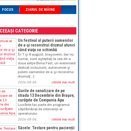
FOCUS
ZIARUL DE MÂINE
ACEEAȘI CATEGORIE
Un festival al puterii oamenilor
de a-şi reconstrui drumul atunci
când viaţa se schimbă
În 7 şi 8 august, braşovenii, dar nu
numai, sunt aşteptaţi la cea de-a
doua ediţie Bima Fest, un eveniment
dedicat incluziunii, autonomiei şi
puterii oamenilor de a-şi reconstrui
drumul[...]
2026-08-06
citeste mai mult
Gurile de canalizare de pe
strada 13 Decembrie din Braşov,
curăţate de Compania Apa
Lucrările fac parte din programul
săptămânal de intervenţii al
operatorului
2026-08-06
citeste mai mult
Săcele: Testare pentru pacienţii