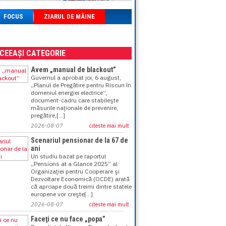
FOCUS
ZIARUL DE MÂINE
ACEEAȘI CATEGORIE
Avem „manual de blackout”
Guvernul a aprobat joi, 6 august,
„Planul de Pregătire pentru Riscuri în
domeniul energiei electrice”,
document-cadru care stabileşte
măsurile naţionale de prevenire,
pregătire,[...]
2026-08-07
citeste mai mult
Scenariul pensionar de la 67 de
ani
Un studiu bazat pe raportul
„Pensions at a Glance 2025” al
Organizaţiei pentru Cooperare şi
Dezvoltare Economică (OCDE) arată
că aproape două treimi dintre statele
europene vor creşte[...]
2026-08-07
citeste mai mult
Faceţi ce nu face „popa”