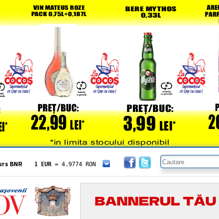
urs BNR
1 EUR
= 4.9774 RON
1 USD
= 4.3833 RON
1 GBP
= 5.8304 RON
1 XAU
= 464.4611 RON
1 AED
= 1.1933 RON
1 AUD
= 2.7957 RON
1 BGN
= 2.5449 RON