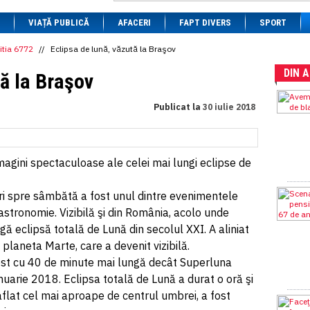
1 BRL
= 0.7714 RON
VIAȚĂ PUBLICĂ
1 CAD
= 3.1559 RON
AFACERI
FAPT DIVERS
SPORT
1 CHF
= 5.2813 RON
1 CNY
= 0.6015 RON
itia 6772
//
Eclipsa de lună, văzută la Braşov
1 CZK
= 0.1993 RON
DIN 
1 DKK
= 0.6668 RON
tă la Braşov
1 EGP
= 0.0860 RON
1 HUF
= 1.2223 RON
Publicat la
30 iulie 2018
1 INR
= 0.0513 RON
1 JPY
= 3.0556 RON
1 KRW
= 0.3047 RON
1 MDL
= 0.2538 RON
1 MXN
= 0.2227 RON
agini spectaculoase ale celei mai lungi eclipse de
1 NOK
= 0.4191 RON
1 NZD
= 2.6097 RON
ri spre sâmbătă a fost unul dintre evenimentele
1 PLN
= 1.1646 RON
1 RSD
= 0.0425 RON
astronomie. Vizibilă şi din România, acolo unde
1 RUB
= 0.0530 RON
ngă eclipsă totală de Lună din secolul XXI. A aliniat
1 SEK
= 0.4526 RON
planeta Marte, care a devenit vizibilă.
1 TRY
= 0.1141 RON
1 UAH
= 0.1048 RON
 fost cu 40 de minute mai lungă decât Superluna
1 XDR
= 5.9383 RON
nuarie 2018. Eclipsa totală de Lună a durat o oră şi
1 ZAR
= 0.2318 RON
flat cel mai aproape de centrul umbrei, a fost