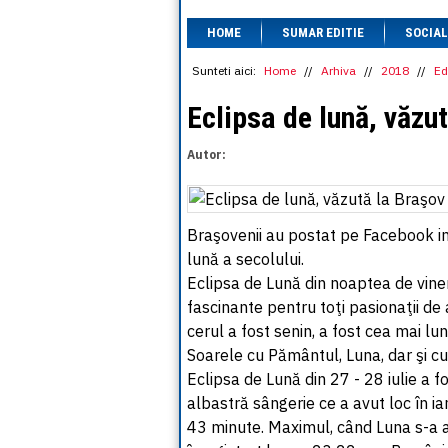
HOME
SUMAR EDITIE
SOCIAL
Sunteti aici:
Home
//
Arhiva
//
2018
//
Ed
Eclipsa de lună, văzu
Autor:
Braşovenii au postat pe Facebook im
lună a secolului.
Eclipsa de Lună din noaptea de vine
fascinante pentru toţi pasionaţii de 
cerul a fost senin, a fost cea mai lu
Soarele cu Pământul, Luna, dar şi cu 
Eclipsa de Lună din 27 - 28 iulie a
albastră sângerie ce a avut loc în ia
43 minute. Maximul, când Luna s-a a