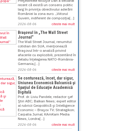
Preşedintele Nicuşor Dan a declarat
recent că există un consens politic
larg în privinţa obiectivului aderării
României la zona euro. „Viitorul
Guvern, indiferent de compoziţia[...]
2026-08-06
citeste mai mult
Braşovul în „The Wall Street
Journal”
The Wall Street Journal, renumitul
cotidian din SUA, menţionează
Braşovul într-o analiză privind
afacerile cu explozibili, prezentând în
detaliu înţelegerea NATO-România-
Germania,[...]
2026-08-06
citeste mai mult
Se conturează, încet, dar sigur,
Uniunea Economică Balcanică şi
Spaţiul de Educaţie Academică
Digitală
Prof. dr. Liviu Pandele, redactor-şef
Ştiri ABC; Balkan News; expert editor
al rubricii Geopolitică şi Intelligence
Economic – Braşov TV; Strategikon;
Carpatia Jurnal; KAmKam Media
News, Londra[...]
2026-08-06
citeste mai mult