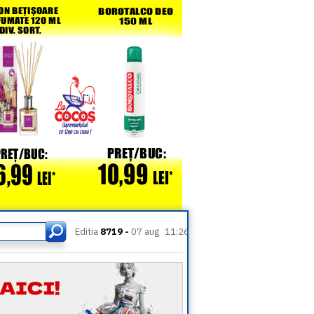
Editia
8719 -
07 aug
11:26