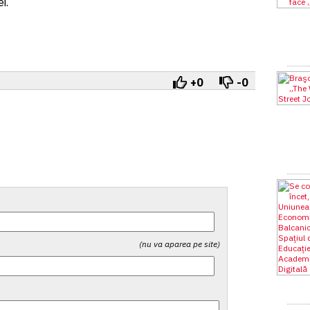
i.
+0
-0
(nu va aparea pe site)