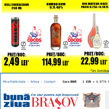
Mica Publicitate
Arhiva
Contact
|
|
Curs BNR
1 EUR
= 4.9774 
1 USD
= 4.3833 
1 GBP
= 5.8304 
1 XAU
= 464.461
1 AED
= 1.1933 
1 AUD
= 2.7957 
1 BGN
= 2.5449 