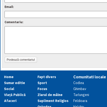
Email:
Comentariu:
Postează comentariul
Comunitati locale
Home
Fapt divers
Sumar editie
Sport
Codlea
Social
Focus
Ghimbav
Viață Publică
Ziarul de mâine
Tarlungeni
Afaceri
Supliment Religios
Feldioara
Ortodox
Halchiu