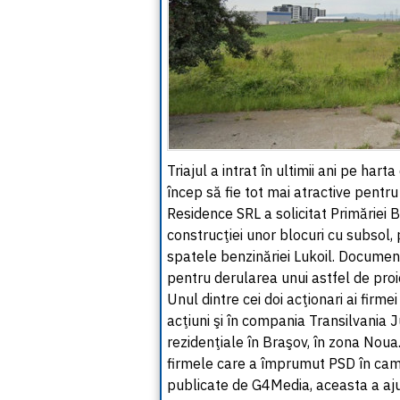
Triajul a intrat în ultimii ani pe hart
încep să fie tot mai atractive pentr
Residence SRL a solicitat Primăriei 
construcţiei unor blocuri cu subsol,
spatele benzinăriei Lukoil. Documentu
pentru derularea unui astfel de proie
Unul dintre cei doi acţionari ai firm
acţiuni şi în compania Transilvania
rezidenţiale în Braşov, în zona Noua
firmele care a împrumut PSD în campa
publicate de G4Media, aceasta a aju