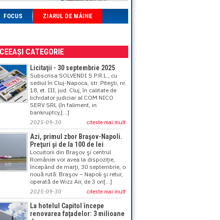
FOCUS
ZIARUL DE MÂINE
ACEEAȘI CATEGORIE
Licitaţii - 30 septembrie 2025
Subscrisa SOLVENDI S.P.R.L., cu
sediul în Cluj-Napoca, str. Piteşti, nr.
18, et. III, jud. Cluj, în calitate de
lichidator judiciar al COM NICO
SERV SRL (în faliment, in
bankruptcy,[...]
2025-09-30
citeste mai mult
Azi, primul zbor Braşov-Napoli.
Preţuri şi de la 100 de lei
Locuitorii din Braşov şi centrul
României vor avea la dispoziţie,
începând de marţi, 30 septembrie, o
nouă rută: Braşov – Napoli şi retur,
operată de Wizz Air, de 3 ori[...]
2025-09-30
citeste mai mult
La hotelul Capitol începe
renovarea faţadelor: 3 milioane