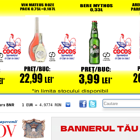
urs BNR
1 EUR
= 4.9774 RON
1 USD
= 4.3833 RON
1 GBP
= 5.8304 RON
1 XAU
= 464.4611 RON
1 AED
= 1.1933 RON
1 AUD
= 2.7957 RON
1 BGN
= 2.5449 RON