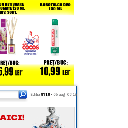
Editia
8718 -
06 aug
08:16