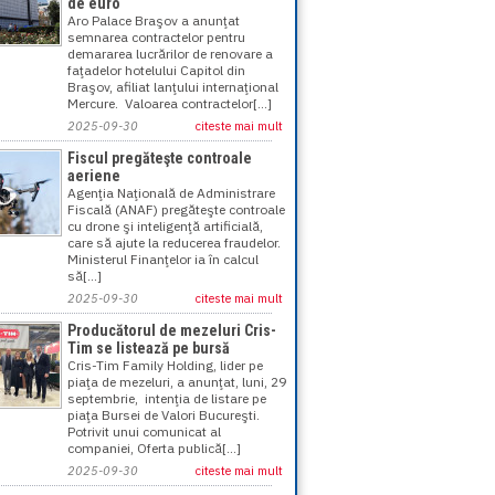
de euro
Aro Palace Braşov a anunţat
semnarea contractelor pentru
demararea lucrărilor de renovare a
faţadelor hotelului Capitol din
Braşov, afiliat lanţului internaţional
Mercure. Valoarea contractelor[...]
2025-09-30
citeste mai mult
Fiscul pregăteşte controale
aeriene
Agenţia Naţională de Administrare
Fiscală (ANAF) pregăteşte controale
cu drone şi inteligenţă artificială,
care să ajute la reducerea fraudelor.
Ministerul Finanţelor ia în calcul
să[...]
2025-09-30
citeste mai mult
Producătorul de mezeluri Cris-
Tim se listează pe bursă
Cris-Tim Family Holding, lider pe
piaţa de mezeluri, a anunţat, luni, 29
septembrie, intenţia de listare pe
piaţa Bursei de Valori Bucureşti.
Potrivit unui comunicat al
companiei, Oferta publică[...]
2025-09-30
citeste mai mult