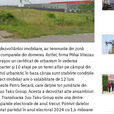
a dezvoltărilor imobiliare, iar terenurile din zonă
u companiile din domeniu. Astfel, firma Mihai Vitezau
Braşov un certificat de urbanism în vederea
 parter şi 10 etaje pe un teren aflat pe câmpul din
l urbanistic în baza căruia sunt stabilite condiţiile
ct imobiliar are o valabilitate de 12 luni.
ei este Petru Secară, care deţine tot jumătate din
 Juu Taku Group. Acesta a dezvoltat alte ansambluri
. Transilvania Juu Taku Group este una dintre
niile electorale de anul trecut. Potrivit datelor
tat partidul în anul electoral 2024 cu 1,6 milioane