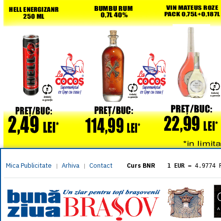
Mica Publicitate
Arhiva
Contact
|
|
Curs BNR
1 EUR
= 4.9774 
1 USD
= 4.3833 
1 GBP
= 5.8304 
1 XAU
= 464.461
1 AED
= 1.1933 
1 AUD
= 2.7957 
1 BGN
= 2.5449 