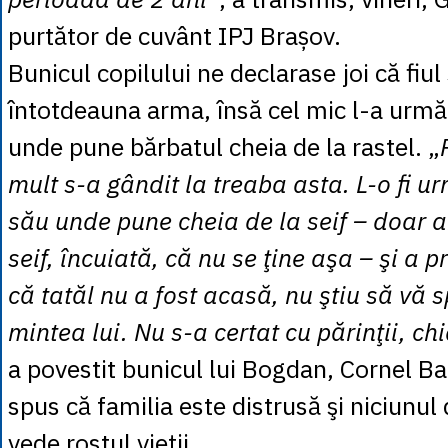
purtător de cuvânt IPJ Brașov.
Bunicul copilului ne declarase joi că fiul
întotdeauna arma, însă cel mic l-a urmăr
unde pune bărbatul cheia de la rastel. „
mult s-a gândit la treaba asta. L-o fi ur
său unde pune cheia de la seif – doar a
seif, încuiată, că nu se ţine aşa – şi a p
că tatăl nu a fost acasă, nu ştiu să vă s
mintea lui. Nu s-a certat cu părinţii, ch
a povestit bunicul lui Bogdan, Cornel Ba
spus că familia este distrusă şi niciunul 
vede rostul vieţii.