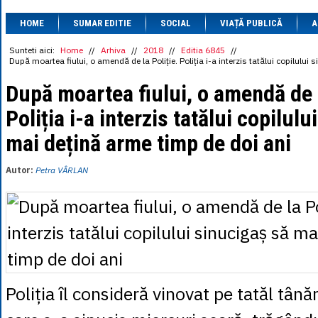
1 BRL
= 0.7714 
HOME
SUMAR EDITIE
SOCIAL
VIAȚĂ PUBLICĂ
1 CAD
= 3.1559 
A
1 CHF
= 5.2813 
1 CNY
= 0.6015 
Sunteti aici:
Home
//
Arhiva
//
2018
//
Editia 6845
//
După moartea fiului, o amendă de la Poliție. Poliția i-a interzis tatălui copilulu
1 CZK
= 0.1993 
1 DKK
= 0.6668 
După moartea fiului, o amendă de l
1 EGP
= 0.0860 
1 HUF
= 1.2223 
Poliția i-a interzis tatălui copilul
1 INR
= 0.0513 
1 JPY
= 3.0556 
mai dețină arme timp de doi ani
1 KRW
= 0.3047 
1 MDL
= 0.2538 
1 MXN
= 0.2227 
Autor:
Petra VÂRLAN
1 NOK
= 0.4191 
1 NZD
= 2.6097 
1 PLN
= 1.1646 
1 RSD
= 0.0425 
1 RUB
= 0.0530 
1 SEK
= 0.4526 
1 TRY
= 0.1141 
1 UAH
= 0.1048 
1 XDR
= 5.9383 
Poliția îl consideră vinovat pe tatăl tână
1 ZAR
= 0.2318 