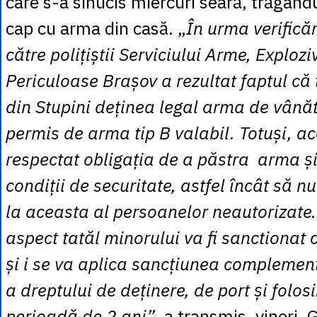
care s-a sinucis miercuri seară, trăgându
cap cu arma din casă. „
În urma verificăr
către polițiștii Serviciului Arme, Explozi
Periculoase Brașov a rezultat faptul că 
din Stupini deținea legal arma de vână
permis de arma tip B valabil. Totuși, a
respectat obligația de a păstra arma și
condiții de securitate, astfel încât să 
la aceasta al persoanelor neautorizate
aspect tatăl minorului va fi sanctionat
și i se va aplica sancțiunea complemen
a dreptului de deținere, de port și folos
perioadă de 2 ani”
, a transmis, vineri, 