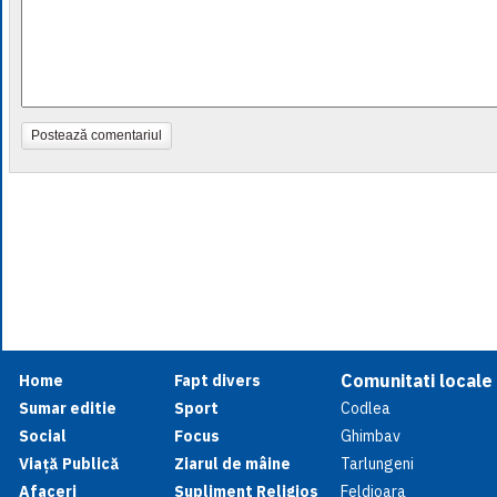
Postează comentariul
Comunitati locale
Home
Fapt divers
Sumar editie
Sport
Codlea
Social
Focus
Ghimbav
Viață Publică
Ziarul de mâine
Tarlungeni
Afaceri
Supliment Religios
Feldioara