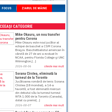
FOCUS
ZIARUL DE MÂINE
ACEEAȘI CATEGORIE
Mike Okauru, un nou transfer
pentru Corona
Mike Okauru este noul jucător al
echipei de baschet a CSM Corona
Braşov. Baschetbalistul american în
vârstă de 27 de ani a evoluat în
NCAA, pentru Florida College şi UNC
Wilmington,[...]
2026-08-06
citeste mai mult
Sorana Cîrstea, eliminată la
turneul de la Toronto
Jucătoarea română de tenis Sorana
Cîrstea (18 mondial), a 14-a
favorită, a fost eliminată miercuri
din debutul său la turneul turneul
WTA 1.000 de la Toronto (Canada),
dotat cu premii[...]
2026-08-07
citeste mai mult