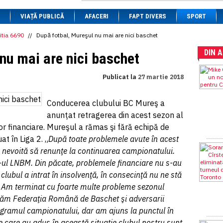
1 BRL
= 0.7714 RON
VIAȚĂ PUBLICĂ
1 CAD
= 3.1559 RON
AFACERI
FAPT DIVERS
SPORT
1 CHF
= 5.2813 RON
1 CNY
= 0.6015 RON
itia 6690
//
După fotbal, Mureşul nu mai are nici baschet
1 CZK
= 0.1993 RON
DIN 
1 DKK
= 0.6668 RON
nu mai are nici baschet
1 EGP
= 0.0860 RON
1 HUF
= 1.2223 RON
Publicat la
27 martie 2018
1 INR
= 0.0513 RON
1 JPY
= 3.0556 RON
1 KRW
= 0.3047 RON
Conducerea clubului BC Mureş a
1 MDL
= 0.2538 RON
anunţat retragerea din acest sezon al
1 MXN
= 0.2227 RON
1 NOK
= 0.4191 RON
or financiare. Mureşul a rămas şi fără echipă de
1 NZD
= 2.6097 RON
t în Liga 2. „
După toate problemele avute în acest
1 PLN
= 1.1646 RON
nevoită să renunţe la continuarea campionatului.
1 RSD
= 0.0425 RON
1 RUB
= 0.0530 RON
-ul LNBM. Din păcate, problemele financiare nu s-au
1 SEK
= 0.4526 RON
ubul a intrat în insolvenţă, în consecinţă nu ne stă
1 TRY
= 0.1141 RON
. Am terminat cu foarte multe probleme sezonul
1 UAH
= 0.1048 RON
1 XDR
= 5.9383 RON
ctăm Federaţia Română de Baschet şi adversarii
1 ZAR
= 0.2318 RON
ogramul campionatului, dar am ajuns la punctul în
 care au adus în această situaţie clubul nostru sunt