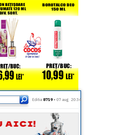
Editia
8719 -
07 aug
20:34