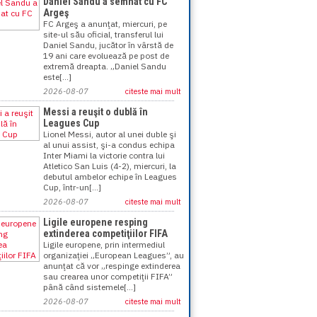
Daniel Sandu a semnat cu FC
Argeş
FC Argeş a anunţat, miercuri, pe
site-ul său oficial, transferul lui
Daniel Sandu, jucător în vârstă de
19 ani care evoluează pe post de
extremă dreapta. „Daniel Sandu
este[...]
2026-08-07
citeste mai mult
Messi a reuşit o dublă în
Leagues Cup
Lionel Messi, autor al unei duble şi
al unui assist, şi-a condus echipa
Inter Miami la victorie contra lui
Atletico San Luis (4-2), miercuri, la
debutul ambelor echipe în Leagues
Cup, într-un[...]
2026-08-07
citeste mai mult
Ligile europene resping
extinderea competiţiilor FIFA
Ligile europene, prin intermediul
organizaţiei „European Leagues”, au
anunţat că vor „respinge extinderea
sau crearea unor competiţii FIFA”
până când sistemele[...]
2026-08-07
citeste mai mult