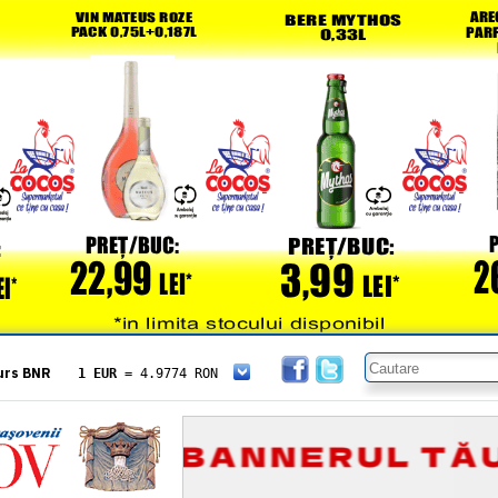
urs BNR
1 EUR
= 4.9774 RON
1 USD
= 4.3833 RON
1 GBP
= 5.8304 RON
1 XAU
= 464.4611 RON
1 AED
= 1.1933 RON
1 AUD
= 2.7957 RON
1 BGN
= 2.5449 RON