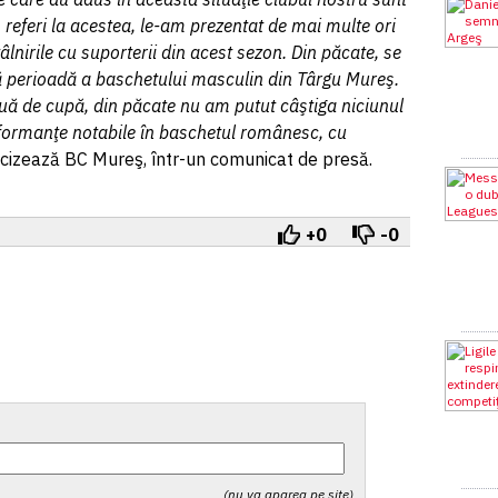
referi la acestea, le-am prezentat de mai multe ori
âlnirile cu suporterii din acest sezon. Din păcate, se
ă perioadă a baschetului masculin din Târgu Mureş.
uă de cupă, din păcate nu am putut câştiga niciunul
erformanţe notabile în baschetul românesc, cu
cizează BC Mureş, într-un comunicat de presă.
+0
-0
(nu va aparea pe site)