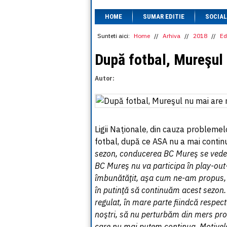
HOME
SUMAR EDITIE
SOCIAL
Sunteti aici:
Home
//
Arhiva
//
2018
//
Ed
După fotbal, Mureşul 
Autor:
Ligii Naţionale, din cauza problemel
fotbal, după ce ASA nu a mai continua
sezon, conducerea BC Mureş se vede 
BC Mureş nu va participa în play-out
îmbunătăţit, aşa cum ne-am propus, cl
în putinţă să continuăm acest sezon
regulat, în mare parte fiindcă respe
noştri, să nu perturbăm din mers pr
care nu mai putem continua. Motivele