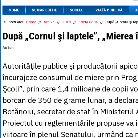
1 BRL
= 0.7714 
HOME
SUMAR EDITIE
SOCIAL
VIAȚĂ PUBLICĂ
1 CAD
= 3.1559 
A
1 CHF
= 5.2813 
1 CNY
= 0.6015 
Sunteti aici:
Home
//
Arhiva
//
2018
//
Editia 6684
//
După „Cornul şi lap
1 CZK
= 0.1993 
1 DKK
= 0.6668 
După „Cornul şi laptele”, „Mierea î
1 EGP
= 0.0860 
1 HUF
= 1.2223 
Autor:
1 INR
= 0.0513 
1 JPY
= 3.0556 
1 KRW
= 0.3047 
Autorităţile publice şi producătorii apico
1 MDL
= 0.2538 
1 MXN
= 0.2227 
încurajeze consumul de miere prin Prog
1 NOK
= 0.4191 
1 NZD
= 2.6097 
Şcoli”, prin care 1,4 milioane de copii v
1 PLN
= 1.1646 
1 RSD
= 0.0425 
borcan de 350 de grame lunar, a declara
1 RUB
= 0.0530 
1 SEK
= 0.4526 
Botănoiu, secretar de stat în Ministerul A
1 TRY
= 0.1141 
1 UAH
= 0.1048 
Proiectul cu reglementările propuse va
1 XDR
= 5.9383 
1 ZAR
= 0.2318 
viitoare în plenul Senatului, urmând ca m