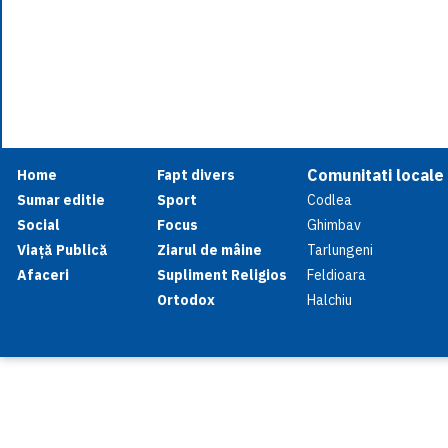
Comunitati locale
Home
Fapt divers
Sumar editie
Sport
Codlea
Social
Focus
Ghimbav
Viață Publică
Ziarul de mâine
Tarlungeni
Afaceri
Supliment Religios
Feldioara
Ortodox
Halchiu