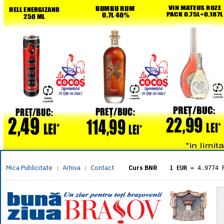
Mica Publicitate
Arhiva
Contact
|
|
Curs BNR
1 EUR
= 4.9774 
1 USD
= 4.3833 
1 GBP
= 5.8304 
1 XAU
= 464.461
1 AED
= 1.1933 
1 AUD
= 2.7957 
1 BGN
= 2.5449 