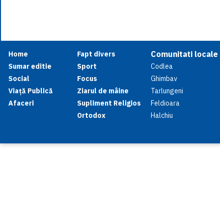
Comunitati locale
Home
Fapt divers
Sumar editie
Sport
Codlea
Social
Focus
Ghimbav
Viață Publică
Ziarul de mâine
Tarlungeni
Afaceri
Supliment Religios
Feldioara
Ortodox
Halchiu