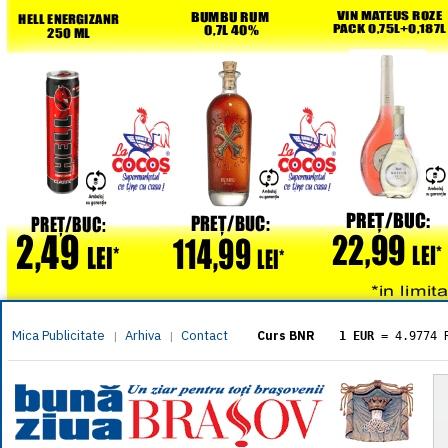
Mica Publicitate
Arhiva
Contact
|
|
Curs BNR
1 EUR
= 4.9774 
1 USD
= 4.3833 
1 GBP
= 5.8304 
1 XAU
= 464.461
1 AED
= 1.1933 
1 AUD
= 2.7957 
1 BGN
= 2.5449 