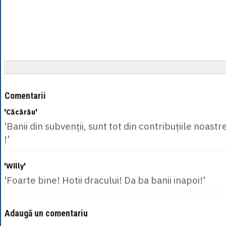
Comentarii
'Căcărău'
'Banii din subvenții, sunt tot din contribuțiile noastr
!'
'Willy'
'Foarte bine! Hotii dracului! Da ba banii inapoi!'
Adaugă un comentariu