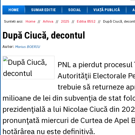
1 BRL
= 0.7714 
HOME
SUMAR EDITIE
SOCIAL
VIAȚĂ PUBLICĂ
1 CAD
= 3.1559 
A
1 CHF
= 5.2813 
1 CNY
= 0.6015 
Sunteti aici:
Home
//
Arhiva
//
2025
//
Editia 8552
//
După Ciucă, decont
1 CZK
= 0.1993 
1 DKK
= 0.6668 
După Ciucă, decontul
1 EGP
= 0.0860 
1 HUF
= 1.2223 
Autor:
Marius BOERIU
1 INR
= 0.0513 
1 JPY
= 3.0556 
1 KRW
= 0.3047 
PNL a pierdut procesul
1 MDL
= 0.2538 
1 MXN
= 0.2227 
Autorităţii Electorale 
1 NOK
= 0.4191 
1 NZD
= 2.6097 
trebuie să returneze a
1 PLN
= 1.1646 
1 RSD
= 0.0425 
milioane de lei din subvenţia de stat fo
1 RUB
= 0.0530 
1 SEK
= 0.4526 
prezidenţială a lui Nicolae Ciucă din 202
1 TRY
= 0.1141 
1 UAH
= 0.1048 
pronunţată miercuri de Curtea de Apel B
1 XDR
= 5.9383 
1 ZAR
= 0.2318 
hotărârea nu este definitivă.