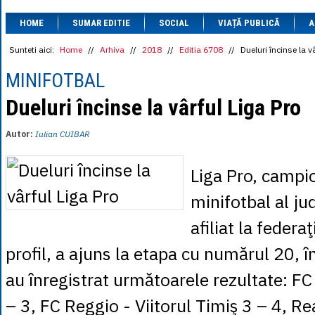
1 BRL
= 0.7714 
HOME
SUMAR EDITIE
SOCIAL
VIAȚĂ PUBLICĂ
1 CAD
= 3.1559 
A
1 CHF
= 5.2813 
1 CNY
= 0.6015 
Sunteti aici:
Home
//
Arhiva
//
2018
//
Editia 6708
//
Dueluri încinse la v
1 CZK
= 0.1993 
1 DKK
= 0.6668 
MINIFOTBAL
1 EGP
= 0.0860 
1 HUF
= 1.2223 
Dueluri încinse la vârful Liga Pro
1 INR
= 0.0513 
1 JPY
= 3.0556 
Autor:
Iulian CUIBAR
1 KRW
= 0.3047 
1 MDL
= 0.2538 
1 MXN
= 0.2227 
Liga Pro, campi
1 NOK
= 0.4191 
1 NZD
= 2.6097 
minifotbal al ju
1 PLN
= 1.1646 
1 RSD
= 0.0425 
afiliat la federa
1 RUB
= 0.0530 
1 SEK
= 0.4526 
profil, a ajuns la etapa cu numărul 20, î
1 TRY
= 0.1141 
1 UAH
= 0.1048 
au înregistrat următoarele rezultate: FC
1 XDR
= 5.9383 
1 ZAR
= 0.2318 
– 3, FC Reggio - Viitorul Timiş 3 – 4, Re