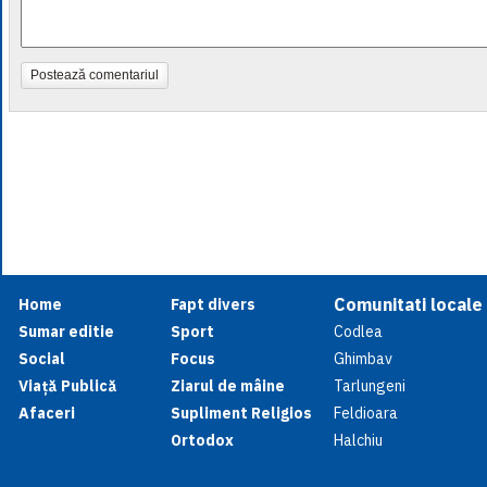
Postează comentariul
Comunitati locale
Home
Fapt divers
Sumar editie
Sport
Codlea
Social
Focus
Ghimbav
Viață Publică
Ziarul de mâine
Tarlungeni
Afaceri
Supliment Religios
Feldioara
Ortodox
Halchiu