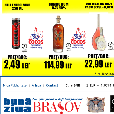
Mica Publicitate
Arhiva
Contact
|
|
Curs BNR
1 EUR
= 4.9774 
1 USD
= 4.3833 
1 GBP
= 5.8304 
1 XAU
= 464.461
1 AED
= 1.1933 
1 AUD
= 2.7957 
1 BGN
= 2.5449 