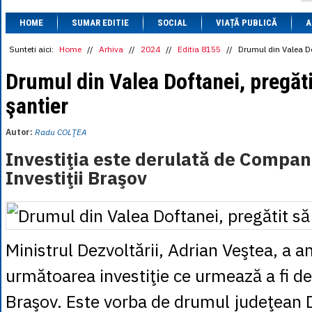
1 BRL
= 0.7714 
HOME
SUMAR EDITIE
SOCIAL
VIAȚĂ PUBLICĂ
1 CAD
= 3.1559 
A
1 CHF
= 5.2813 
1 CNY
= 0.6015 
Sunteti aici:
Home
//
Arhiva
//
2024
//
Editia 8155
//
Drumul din Valea Dof
1 CZK
= 0.1993 
1 DKK
= 0.6668 
Drumul din Valea Doftanei, pregătit
1 EGP
= 0.0860 
şantier
1 HUF
= 1.2223 
1 INR
= 0.0513 
1 JPY
= 3.0556 
Autor:
Radu COLŢEA
1 KRW
= 0.3047 
1 MDL
= 0.2538 
Investiţia este derulată de Compan
1 MXN
= 0.2227 
Investiţii Braşov
1 NOK
= 0.4191 
1 NZD
= 2.6097 
1 PLN
= 1.1646 
1 RSD
= 0.0425 
1 RUB
= 0.0530 
1 SEK
= 0.4526 
Ministrul Dezvoltării, Adrian Veştea, a an
1 TRY
= 0.1141 
1 UAH
= 0.1048 
următoarea investiţie ce urmează a fi d
1 XDR
= 5.9383 
1 ZAR
= 0.2318 
Braşov. Este vorba de drumul judeţean 