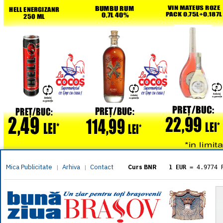
Mica Publicitate
Arhiva
Contact
|
|
Curs BNR
1 EUR
= 4.9774 
1 USD
= 4.3833 
1 GBP
= 5.8304 
1 XAU
= 464.461
1 AED
= 1.1933 
1 AUD
= 2.7957 
1 BGN
= 2.5449 