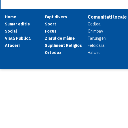
Comunitati locale
Home
Fapt divers
Sumar editie
Sport
Codlea
Social
Focus
Ghimbav
Viață Publică
Ziarul de mâine
Tarlungeni
Afaceri
Supliment Religios
Feldioara
Ortodox
Halchiu