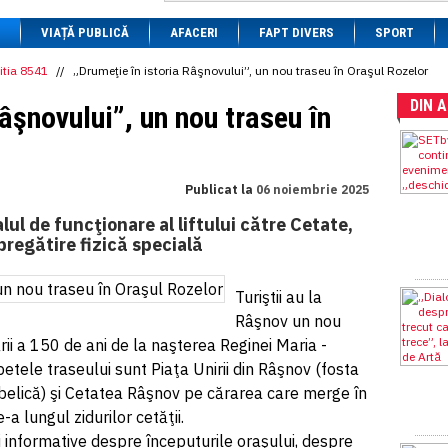
1 BRL
= 0.7714 RON
VIAȚĂ PUBLICĂ
1 CAD
= 3.1559 RON
AFACERI
FAPT DIVERS
SPORT
1 CHF
= 5.2813 RON
1 CNY
= 0.6015 RON
itia 8541
//
„Drumeţie în istoria Râşnovului”, un nou traseu în Oraşul Rozelor
1 CZK
= 0.1993 RON
DIN 
1 DKK
= 0.6668 RON
âşnovului”, un nou traseu în
1 EGP
= 0.0860 RON
1 HUF
= 1.2223 RON
1 INR
= 0.0513 RON
1 JPY
= 3.0556 RON
Publicat la
06 noiembrie 2025
1 KRW
= 0.3047 RON
1 MDL
= 0.2538 RON
alul de funcţionare al liftului către Cetate,
1 MXN
= 0.2227 RON
regătire fizică specială
1 NOK
= 0.4191 RON
1 NZD
= 2.6097 RON
1 PLN
= 1.1646 RON
Turiştii au la
1 RSD
= 0.0425 RON
Râşnov un nou
1 RUB
= 0.0530 RON
1 SEK
= 0.4526 RON
ării a 150 de ani de la naşterea Reginei Maria -
1 TRY
= 0.1141 RON
etele traseului sunt Piaţa Unirii din Râşnov (fosta
1 UAH
= 0.1048 RON
rbelică) şi Cetatea Râşnov pe cărarea care merge în
1 XDR
= 5.9383 RON
1 ZAR
= 0.2318 RON
e-a lungul zidurilor cetăţii.
informative despre începuturile oraşului, despre