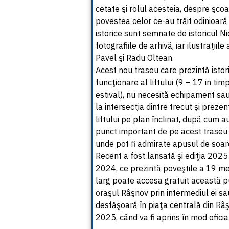
cetate şi rolul acesteia, despre şco
povestea celor ce-au trăit odinioar
istorice sunt semnate de istoricul Nic
fotografiile de arhivă, iar ilustraţi
Pavel şi Radu Oltean.
Acest nou traseu care prezintă istori
funcţionare al liftului (9 – 17 in ti
estival), nu necesită echipament sau 
la intersecţia dintre trecut şi prez
liftului pe plan înclinat, după cum au 
punct important de pe acest traseu e
unde pot fi admirate apusul de soare
Recent a fost lansată şi ediţia 2025 a
2024, ce prezintă poveştile a 19 meş
larg poate accesa gratuit această pu
oraşul Râşnov prin intermediul ei sau
desfăşoară în piaţa centrală din Râ
2025, când va fi aprins în mod oficial