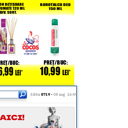
Editia
8719 -
08 aug
16:49