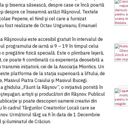
ala şi biserica săsească, despre case ce încă poartă
ă şi despre ce înseamnă astăzi Râşnovul. Textele
olae Pepene, el fiind şi cel care a furnizat
ile au fost realizate de Octav Ungureanu, Emanuel
a Râşnovului este accesibil gratuit în intervalul de
mpul programului de iarnă si 9 – 19 în timpul celui
o pregătire fizică specială. Este o plimbare lejeră,
ent, ce poate fi combinată cu experienţa deosebită a
transmis iniţiatorii, cei de la Asociaţia Mioritics. Un
ste platforma de la staţia superioară a liftului, de
, Masivul Piatra Craiului şi Masivul Bucegi.
 ghidului „Făurit la Râşnov”, o iniţiativă pornită în
teşugari, artişti şi producători din Râşnov. Publicul
blicaţie şi poate descoperi oamenii creativi din
 în cadrul Târgurilor Creatorilor Locali care se
şnov. Următorul târg va fi în data de 1 Decembrie
 şi iluminatul de Crăciun.