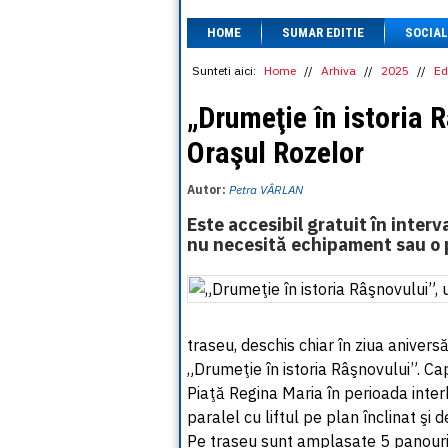
HOME
SUMAR EDITIE
SOCIAL
Sunteti aici:
Home
//
Arhiva
//
2025
//
Ed
„Drumeţie în istoria R
Oraşul Rozelor
Autor:
Petra VÂRLAN
Este accesibil gratuit în interv
nu necesită echipament sau o p
traseu, deschis chiar în ziua anivers
„Drumeţie în istoria Râşnovului”. Cap
Piaţă Regina Maria în perioada inte
paralel cu liftul pe plan înclinat şi d
Pe traseu sunt amplasate 5 panouri 