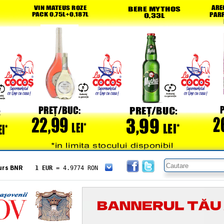
urs BNR
1 EUR
= 4.9774 RON
1 USD
= 4.3833 RON
1 GBP
= 5.8304 RON
1 XAU
= 464.4611 RON
1 AED
= 1.1933 RON
1 AUD
= 2.7957 RON
1 BGN
= 2.5449 RON