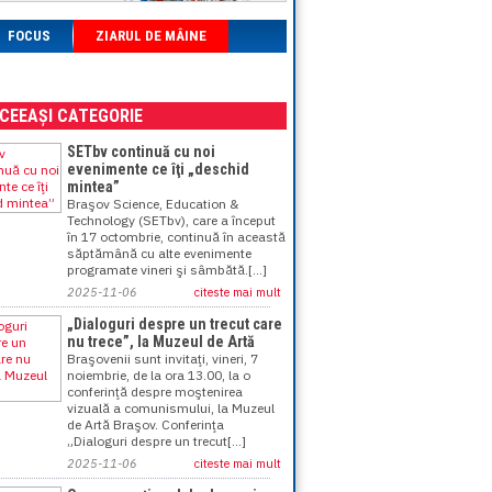
FOCUS
ZIARUL DE MÂINE
ACEEAȘI CATEGORIE
SETbv continuă cu noi
evenimente ce îţi „deschid
mintea”
Braşov Science, Education &
Technology (SETbv), care a început
în 17 octombrie, continuă în această
săptămână cu alte evenimente
programate vineri şi sâmbătă.[...]
2025-11-06
citeste mai mult
„Dialoguri despre un trecut care
nu trece”, la Muzeul de Artă
Braşovenii sunt invitaţi, vineri, 7
noiembrie, de la ora 13.00, la o
conferinţă despre moştenirea
vizuală a comunismului, la Muzeul
de Artă Braşov. Conferinţa
„Dialoguri despre un trecut[...]
2025-11-06
citeste mai mult