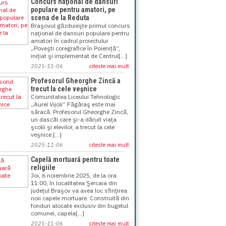
Concurs naţional de dansuri
populare pentru amatori, pe
scena de la Reduta
Braşovul găzduieşte primul concurs
naţional de dansuri populare pentru
amatori în cadrul proiectului
„Poveşti coregrafice în Poieniţă”,
iniţiat şi implementat de Centrul[...]
2025-11-06
citeste mai mult
Profesorul Gheorghe Zincă a
trecut la cele veşnice
Comunitatea Liceului Tehnologic
„Aurel Vijoli” Făgăraş este mai
săracă. Profesorul Gheorghe Zincă,
un dascăl care şi-a dăruit viaţa
şcolii şi elevilor, a trecut la cele
veşnice.[...]
2025-11-06
citeste mai mult
Capelă mortuară pentru toate
religiile
Joi, 6 noiembrie 2025, de la ora
11:00, în localitatea Şercaia din
judeţul Braşov va avea loc sfinţirea
noii capele mortuare. Construită din
fonduri alocate exclusiv din bugetul
comunei, capela[...]
2025-11-06
citeste mai mult