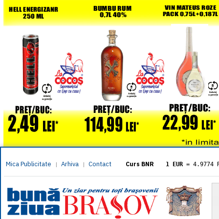
Mica Publicitate
Arhiva
Contact
|
|
Curs BNR
1 EUR
= 4.9774 
1 USD
= 4.3833 
1 GBP
= 5.8304 
1 XAU
= 464.461
1 AED
= 1.1933 
1 AUD
= 2.7957 
1 BGN
= 2.5449 