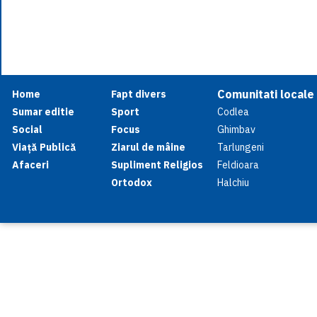
Comunitati locale
Home
Fapt divers
Sumar editie
Sport
Codlea
Social
Focus
Ghimbav
Viață Publică
Ziarul de mâine
Tarlungeni
Afaceri
Supliment Religios
Feldioara
Ortodox
Halchiu