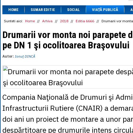
1 BRL
= 0.7714 
HOME
SUMAR EDITIE
SOCIAL
VIAȚĂ PUBLICĂ
1 CAD
= 3.1559 
A
1 CHF
= 5.2813 
1 CNY
= 0.6015 
Sunteti aici:
Home
//
Arhiva
//
2018
//
Editia 6666
//
Drumarii vor monta 
1 CZK
= 0.1993 
1 DKK
= 0.6668 
Drumarii vor monta noi parapete d
1 EGP
= 0.0860 
pe DN 1 şi ocolitoarea Braşovului
1 HUF
= 1.2223 
1 INR
= 0.0513 
1 JPY
= 3.0556 
Autor:
Ionuţ DINCĂ
1 KRW
= 0.3047 
1 MDL
= 0.2538 
1 MXN
= 0.2227 
1 NOK
= 0.4191 
1 NZD
= 2.6097 
1 PLN
= 1.1646 
1 RSD
= 0.0425 
Compania Naţională de Drumuri şi Admin
1 RUB
= 0.0530 
1 SEK
= 0.4526 
Infrastructurii Rutiere (CNAIR) a demar
1 TRY
= 0.1141 
1 UAH
= 0.1048 
doi ani un proiect de montare a unor pa
1 XDR
= 5.9383 
1 ZAR
= 0.2318 
despărţitoare pe drumurile intens circul