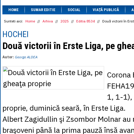
1 BRL
= 0.7714 
HOME
SUMAR EDITIE
SOCIAL
VIAȚĂ PUBLICĂ
1 CAD
= 3.1559 
A
1 CHF
= 5.2813 
1 CNY
= 0.6015 
Sunteti aici:
Home
//
Arhiva
//
2025
//
Editia 8534
//
Două victorii în Ers
1 CZK
= 0.1993 
1 DKK
= 0.6668 
HOCHEI
1 EGP
= 0.0860 
1 HUF
= 1.2223 
Două victorii în Erste Liga, pe ghe
1 INR
= 0.0513 
1 JPY
= 3.0556 
Autor:
George ALDEA
1 KRW
= 0.3047 
1 MDL
= 0.2538 
1 MXN
= 0.2227 
Corona 
1 NOK
= 0.4191 
1 NZD
= 2.6097 
FEHA19,
1 PLN
= 1.1646 
1 RSD
= 0.0425 
1, 1-1),
1 RUB
= 0.0530 
1 SEK
= 0.4526 
proprie, duminică seară, în Erste Liga.
1 TRY
= 0.1141 
1 UAH
= 0.1048 
Albert Zagidullin şi Zsombor Molnar au
1 XDR
= 5.9383 
1 ZAR
= 0.2318 
braşoveni până la prima pauză însă ava