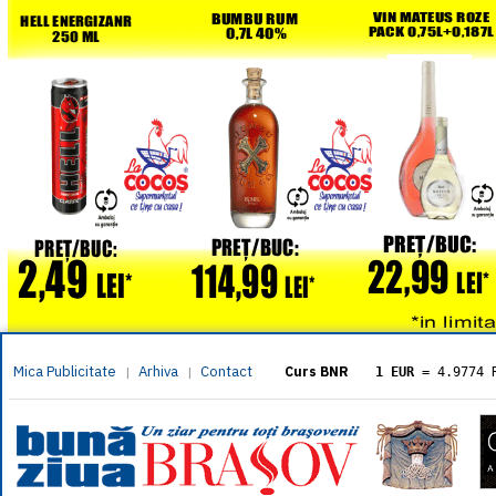
Mica Publicitate
Arhiva
Contact
|
|
Curs BNR
1 EUR
= 4.9774 
1 USD
= 4.3833 
1 GBP
= 5.8304 
1 XAU
= 464.461
1 AED
= 1.1933 
1 AUD
= 2.7957 
1 BGN
= 2.5449 