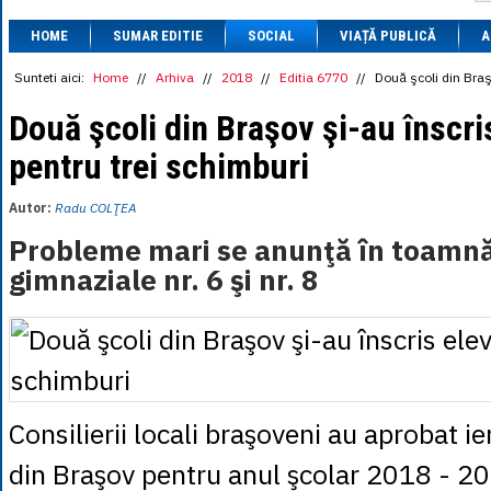
1 BRL
= 0.7714 
HOME
SUMAR EDITIE
SOCIAL
VIAȚĂ PUBLICĂ
1 CAD
= 3.1559 
A
1 CHF
= 5.2813 
1 CNY
= 0.6015 
Sunteti aici:
Home
//
Arhiva
//
2018
//
Editia 6770
//
Două şcoli din Braşo
1 CZK
= 0.1993 
1 DKK
= 0.6668 
Două şcoli din Braşov şi-au înscris
1 EGP
= 0.0860 
pentru trei schimburi
1 HUF
= 1.2223 
1 INR
= 0.0513 
1 JPY
= 3.0556 
Autor:
Radu COLŢEA
1 KRW
= 0.3047 
1 MDL
= 0.2538 
Probleme mari se anunţă în toamnă 
1 MXN
= 0.2227 
gimnaziale nr. 6 şi nr. 8
1 NOK
= 0.4191 
1 NZD
= 2.6097 
1 PLN
= 1.1646 
1 RSD
= 0.0425 
1 RUB
= 0.0530 
1 SEK
= 0.4526 
1 TRY
= 0.1141 
1 UAH
= 0.1048 
Consilierii locali braşoveni au aprobat ie
1 XDR
= 5.9383 
1 ZAR
= 0.2318 
din Braşov pentru anul şcolar 2018 - 20