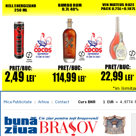
Mica Publicitate
Arhiva
Contact
|
|
Curs BNR
1 EUR
= 4.9774 
1 USD
= 4.3833 
1 GBP
= 5.8304 
1 XAU
= 464.461
1 AED
= 1.1933 
1 AUD
= 2.7957 
1 BGN
= 2.5449 