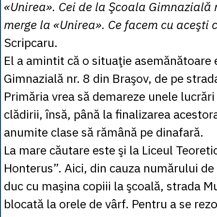
«Unirea». Cei de la Şcoala Gimnazială n
merge la «Unirea». Ce facem cu aceşti 
Scripcaru.
El a amintit că o situaţie asemănătoare e
Gimnazială nr. 8 din Braşov, de pe strad
Primăria vrea să demareze unele lucrări
clădirii, însă, până la finalizarea acestor
anumite clase să rămână pe dinafară.
La mare căutare este şi la Liceul Teoret
Honterus”. Aici, din cauza numărului de p
duc cu maşina copiii la şcoală, strada M
blocată la orele de vârf. Pentru a se re