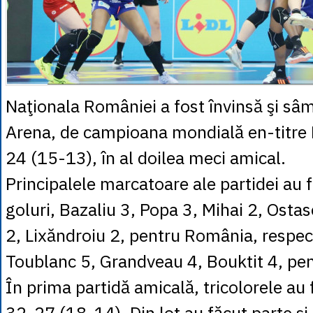
Naţionala României a fost învinsă şi sâ
Arena, de campioana mondială en-titre 
24 (15-13), în al doilea meci amical.
Principalele marcatoare ale partidei au 
goluri, Bazaliu 3, Popa 3, Mihai 2, Osta
2, Lixăndroiu 2, pentru România, respec
Toublanc 5, Grandveau 4, Bouktit 4, pen
În prima partidă amicală, tricolorele au 
32-27 (18-14). Din lot au făcut parte şi