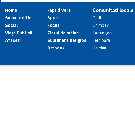
Comunitati locale
Home
Fapt divers
Sumar editie
Sport
Codlea
Social
Focus
Ghimbav
Viață Publică
Ziarul de mâine
Tarlungeni
Afaceri
Supliment Religios
Feldioara
Ortodox
Halchiu