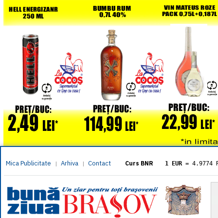
Mica Publicitate
Arhiva
Contact
|
|
Curs BNR
1 EUR
= 4.9774 
1 USD
= 4.3833 
1 GBP
= 5.8304 
1 XAU
= 464.461
1 AED
= 1.1933 
1 AUD
= 2.7957 
1 BGN
= 2.5449 