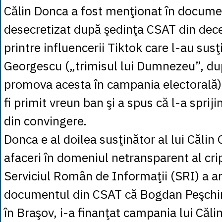
Călin Donca a fost menţionat în docume
desecretizat după şedinţa CSAT din de
printre influencerii Tiktok care l-au susţ
Georgescu („trimisul lui Dumnezeu”, d
promova acesta în campania electorală).
fi primit vreun ban şi a spus că l-a sprij
din convingere.
Donca e al doilea susţinător al lui Căli
afaceri în domeniul netransparent al cr
Serviciul Român de Informaţii (SRI) a ar
documentul din CSAT că Bogdan Peşchir,
în Braşov, i-a finanţat campania lui Căl