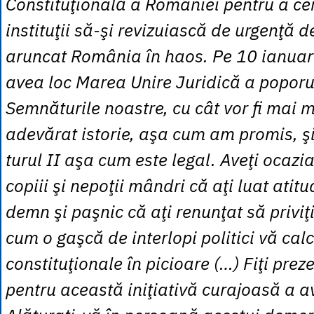
Constituţională a României pentru a ce
instituţii să-şi revizuiască de urgenţă d
aruncat România în haos. Pe 10 ianuari
avea loc Marea Unire Juridică a poporu
Semnăturile noastre, cu cât vor fi mai mu
adevărat istorie, aşa cum am promis, şi 
turul II aşa cum este legal. Aveţi ocazia
copiii şi nepoţii mândri că aţi luat atit
demn şi paşnic că aţi renunţat să priviţi
cum o gaşcă de interlopi politici vă cal
constituţionale în picioare (…) Fiţi prez
pentru această iniţiativă curajoasă a av