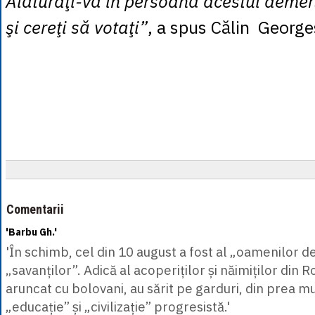
Alăturaţi-vă în persoană acestui demer
şi cereţi să votaţi”
, a spus Călin George
Comentarii
'Barbu Gh.'
'În schimb, cel din 10 august a fost al „oamenilor de 
„savanților”. Adică al acoperiților și năimiților din 
aruncat cu bolovani, au sărit pe garduri, din prea mu
„educație” și „civilizație” progresistă.'