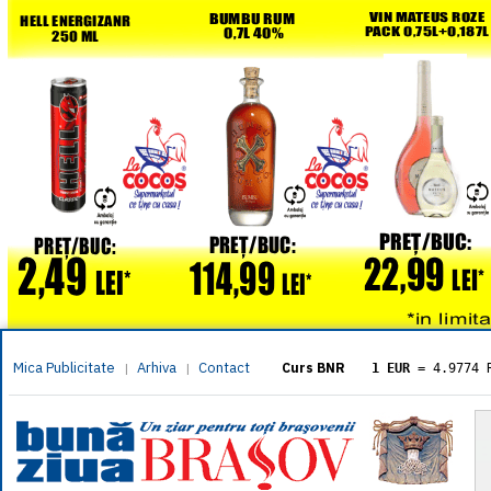
Mica Publicitate
Arhiva
Contact
|
|
Curs BNR
1 EUR
= 4.9774 
1 USD
= 4.3833 
1 GBP
= 5.8304 
1 XAU
= 464.461
1 AED
= 1.1933 
1 AUD
= 2.7957 
1 BGN
= 2.5449 