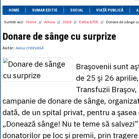
1 BRL
= 0.7714 
HOME
SUMAR EDITIE
SOCIAL
VIAȚĂ PUBLICĂ
1 CAD
= 3.1559 
A
1 CHF
= 5.2813 
1 CNY
= 0.6015 
Sunteti aici:
Home
//
Arhiva
//
2018
//
Editia 6705
//
Donare de sânge cu
1 CZK
= 0.1993 
1 DKK
= 0.6668 
Donare de sânge cu surprize
1 EGP
= 0.0860 
1 HUF
= 1.2223 
Autor:
Adina CHIRVASÃ
1 INR
= 0.0513 
1 JPY
= 3.0556 
1 KRW
= 0.3047 
Braşovenii sunt aşt
1 MDL
= 0.2538 
1 MXN
= 0.2227 
de 25 şi 26 aprilie
1 NOK
= 0.4191 
1 NZD
= 2.6097 
Transfuzii Braşov,
1 PLN
= 1.1646 
1 RSD
= 0.0425 
campanie de donare de sânge, organizat
1 RUB
= 0.0530 
1 SEK
= 0.4526 
dată, de un spital privat, pentru a şase
1 TRY
= 0.1141 
1 UAH
= 0.1048 
„Donează sânge! Nu te teme să salvezi”
1 XDR
= 5.9383 
1 ZAR
= 0.2318 
donatorilor pe loc şi premii, prin tragere