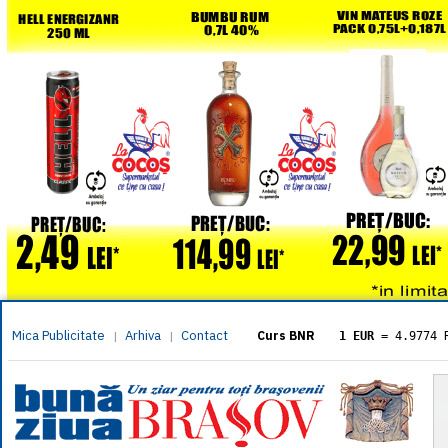
Mica Publicitate
Arhiva
Contact
|
|
Curs BNR
1 EUR
= 4.9774 
1 USD
= 4.3833 
1 GBP
= 5.8304 
1 XAU
= 464.461
1 AED
= 1.1933 
1 AUD
= 2.7957 
1 BGN
= 2.5449 