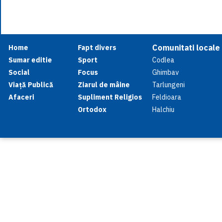
Comunitati locale
Home
Fapt divers
Sumar editie
Sport
Codlea
Social
Focus
Ghimbav
Viață Publică
Ziarul de mâine
Tarlungeni
Afaceri
Supliment Religios
Feldioara
Ortodox
Halchiu