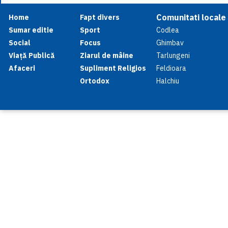
Comunitati locale
Home
Fapt divers
Sumar editie
Sport
Codlea
Social
Focus
Ghimbav
Viață Publică
Ziarul de mâine
Tarlungeni
Afaceri
Supliment Religios
Feldioara
Ortodox
Halchiu