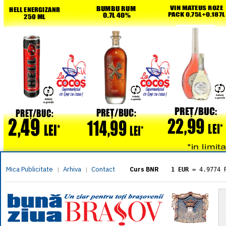
Mica Publicitate
Arhiva
Contact
|
|
Curs BNR
1 EUR
= 4.9774 
1 USD
= 4.3833 
1 GBP
= 5.8304 
1 XAU
= 464.461
1 AED
= 1.1933 
1 AUD
= 2.7957 
1 BGN
= 2.5449 