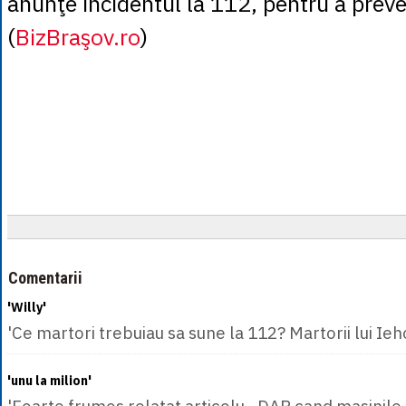
anunţe incidentul la 112, pentru a preve
(
BizBraşov.ro
)
Comentarii
'Willy'
'Ce martori trebuiau sa sune la 112? Martorii lui Ieh
'unu la milion'