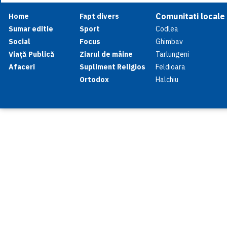
Comunitati locale
Home
Fapt divers
Sumar editie
Sport
Codlea
Social
Focus
Ghimbav
Viață Publică
Ziarul de mâine
Tarlungeni
Afaceri
Supliment Religios
Feldioara
Ortodox
Halchiu