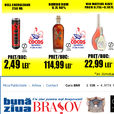
Mica Publicitate
Arhiva
Contact
|
|
Curs BNR
1 EUR
= 4.9774 
1 USD
= 4.3833 
1 GBP
= 5.8304 
1 XAU
= 464.461
1 AED
= 1.1933 
1 AUD
= 2.7957 
1 BGN
= 2.5449 