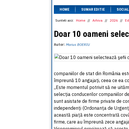
HOME
SUMAR EDITIE
SOCIAL
Sunteti aici:
Home
//
Arhiva
//
2026
//
Ed
Doar 10 oameni select
Autor:
Marius BOERIU
companiilor de stat din România este
împreună 10 angajaţi, ceea ce ea c
„Este momentul potrivit să ne uităm 
selecţia conducerilor companiilor de
sunt asistate de firme private de co
independenţi (Ordonanţa de Urgenţă 
această piaţă este concentrată covârş
firme, care au împreună zece angaja
Vicepremierul precizează că aceste