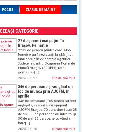
FOCUS
ZIARUL DE MÂINE
ACEEAȘI CATEGORIE
27 de şomeri mai puţini în
Braşov. Pe hârtie
7237 de şomeri (dintre care 3455
femei) erau înregistraţi la sfârşitul
lunii aprilie în evidenţele Agenţiei
Judeţene pentru Ocuparea Forţei de
Muncă Braşov (AJOFM), rata
şomajului[...]
2026-06-04
citeste mai mult
346 de persoane şi-au găsit un
loc de muncă prin AJOFM, în
aprilie
346 de persoane (165 femei) au fost
angajate, în aprilie, cu sprijinul
AJOFM Braşov. 70 sunt tineri sub 25
de ani, 33 de persoane au între 25 şi
30 de ani, 32 persoane cu vârsta
între[...]
2026-06-04
citeste mai mult