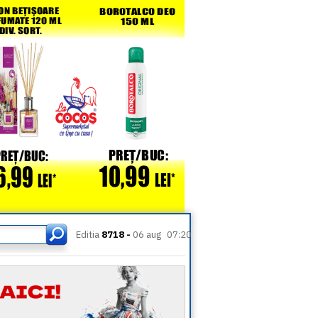
Editia
8718 -
06 aug
07:20