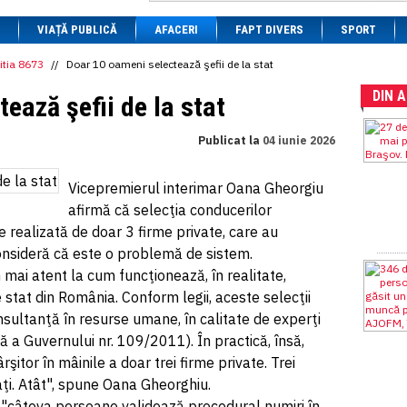
1 BRL
= 0.7714 RON
VIAȚĂ PUBLICĂ
1 CAD
= 3.1559 RON
AFACERI
FAPT DIVERS
SPORT
1 CHF
= 5.2813 RON
1 CNY
= 0.6015 RON
itia 8673
//
Doar 10 oameni selectează şefii de la stat
1 CZK
= 0.1993 RON
DIN 
1 DKK
= 0.6668 RON
ează şefii de la stat
1 EGP
= 0.0860 RON
1 HUF
= 1.2223 RON
Publicat la
04 iunie 2026
1 INR
= 0.0513 RON
1 JPY
= 3.0556 RON
1 KRW
= 0.3047 RON
Vicepremierul interimar Oana Gheorgiu
1 MDL
= 0.2538 RON
afirmă că selecţia conducerilor
1 MXN
= 0.2227 RON
1 NOK
= 0.4191 RON
 realizată de doar 3 firme private, care au
1 NZD
= 2.6097 RON
onsideră că este o problemă de sistem.
1 PLN
= 1.1646 RON
mai atent la cum funcţionează, în realitate,
1 RSD
= 0.0425 RON
1 RUB
= 0.0530 RON
 stat din România. Conform legii, aceste selecţii
1 SEK
= 0.4526 RON
nsultanţă în resurse umane, în calitate de experţi
1 TRY
= 0.1141 RON
a Guvernului nr. 109/2011). În practică, însă,
1 UAH
= 0.1048 RON
1 XDR
= 5.9383 RON
itor în mâinile a doar trei firme private. Trei
1 ZAR
= 0.2318 RON
ţi. Atât", spune Oana Gheorghiu.
 "câteva persoane validează procedural numiri în