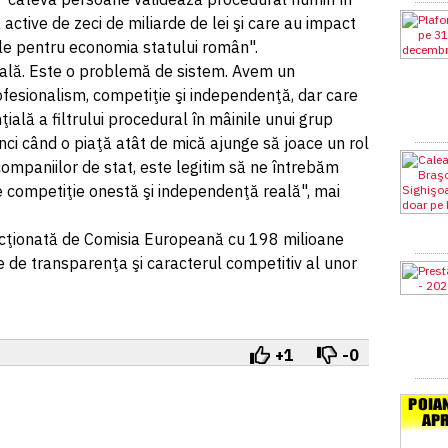
active de zeci de miliarde de lei şi care au impact
le pentru economia statului român".
uală. Este o problemă de sistem. Avem un
fesionalism, competiţie şi independenţă, dar care
ială a filtrului procedural în mâinile unui grup
unci când o piaţă atât de mică ajunge să joace un rol
companiilor de stat, este legitim să ne întrebăm
 competiţie onestă şi independenţă reală", mai
cţionată de Comisia Europeană cu 198 milioane
e de transparenţa şi caracterul competitiv al unor
+1
-0