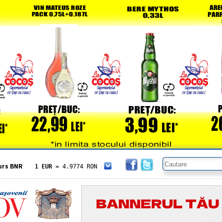
urs BNR
1 EUR
= 4.9774 RON
1 USD
= 4.3833 RON
1 GBP
= 5.8304 RON
1 XAU
= 464.4611 RON
1 AED
= 1.1933 RON
1 AUD
= 2.7957 RON
1 BGN
= 2.5449 RON