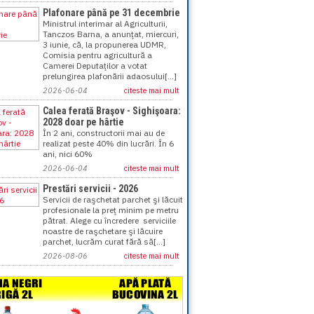
Plafonare până pe 31 decembrie
Ministrul interimar al Agriculturii,
Tanczos Barna, a anunţat, miercuri,
3 iunie, că, la propunerea UDMR,
Comisia pentru agricultură a
Camerei Deputaţilor a votat
prelungirea plafonării adaosului[...]
2026-06-04
citeste mai mult
Calea ferată Braşov - Sighişoara:
2028 doar pe hârtie
În 2 ani, constructorii mai au de
realizat peste 40% din lucrări. În 6
ani, nici 60%
2026-06-04
citeste mai mult
Prestări servicii - 2026
Servicii de raşchetat parchet şi lăcuit
profesionale la preţ minim pe metru
pătrat. Alege cu încredere serviciile
noastre de raşchetare şi lăcuire
parchet, lucrăm curat fără să[...]
2026-08-06
citeste mai mult