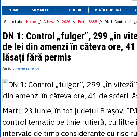
1 BRL
= 0.7714 
HOME
SUMAR EDITIE
SOCIAL
VIAȚĂ PUBLICĂ
1 CAD
= 3.1559 
A
1 CHF
= 5.2813 
1 CNY
= 0.6015 
Sunteti aici:
Home
//
Arhiva
//
2026
//
Editia 8688
//
DN 1: Control „fulge
1 CZK
= 0.1993 
1 DKK
= 0.6668 
DN 1: Control „fulger”, 299 „în vi
1 EGP
= 0.0860 
de lei din amenzi în câteva ore, 41
1 HUF
= 1.2223 
1 INR
= 0.0513 
lăsați fără permis
1 JPY
= 3.0556 
1 KRW
= 0.3047 
1 MDL
= 0.2538 
Autor:
Iulian CUIBAR
1 MXN
= 0.2227 
1 NOK
= 0.4191 
1 NZD
= 2.6097 
1 PLN
= 1.1646 
1 RSD
= 0.0425 
1 RUB
= 0.0530 
1 SEK
= 0.4526 
Marți, 23 iunie, în tot județul Brașov, IP
1 TRY
= 0.1141 
1 UAH
= 0.1048 
control tematic pe linie rutieră, cu filtre
1 XDR
= 5.9383 
1 ZAR
= 0.2318 
intervale de timp considerante cu risc ru