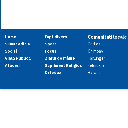
Comunitati locale
Home
Fapt divers
Sumar editie
Sport
Codlea
Social
Focus
Ghimbav
Viață Publică
Ziarul de mâine
Tarlungeni
Afaceri
Supliment Religios
Feldioara
Ortodox
Halchiu