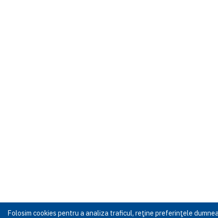
Folosim cookies pentru a analiza traficul, reţine preferinţele dumn