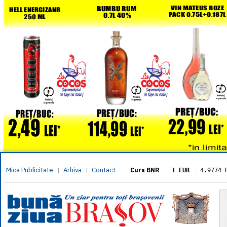
Mica Publicitate
Arhiva
Contact
|
|
Curs BNR
1 EUR
= 4.9774 
1 USD
= 4.3833 
1 GBP
= 5.8304 
1 XAU
= 464.461
1 AED
= 1.1933 
1 AUD
= 2.7957 
1 BGN
= 2.5449 