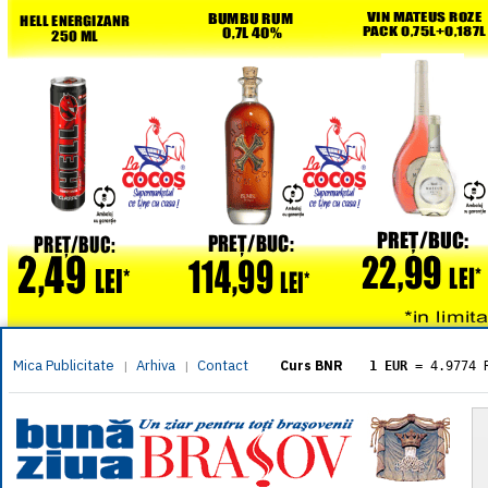
Mica Publicitate
Arhiva
Contact
|
|
Curs BNR
1 EUR
= 4.9774 
1 USD
= 4.3833 
1 GBP
= 5.8304 
1 XAU
= 464.461
1 AED
= 1.1933 
1 AUD
= 2.7957 
1 BGN
= 2.5449 