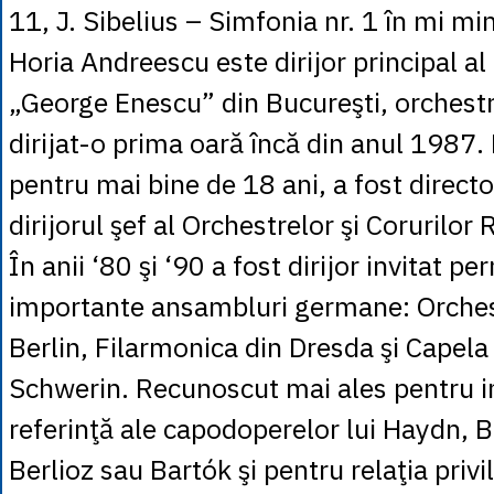
11, J. Sibelius – Simfonia nr. 1 în mi mi
Horia Andreescu este dirijor principal al
„George Enescu” din Bucureşti, orchestr
dirijat-o prima oară încă din anul 1987.
pentru mai bine de 18 ani, a fost director
dirijorul şef al Orchestrelor şi Corurilo
În anii ‘80 şi ‘90 a fost dirijor invitat p
importante ansambluri germane: Orches
Berlin, Filarmonica din Dresda şi Capela
Schwerin. Recunoscut mai ales pentru in
referinţă ale capodoperelor lui Haydn, 
Berlioz sau Bartók şi pentru relaţia privi