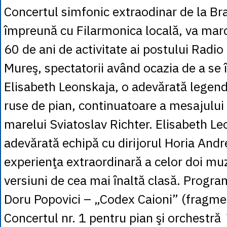
Concertul simfonic extraodinar de la Bra
împreună cu Filarmonica locală, va mar
60 de ani de activitate ai postului Radi
Mureş, spectatorii având ocazia de a se î
Elisabeth Leonskaja, o adevărată legendă
ruse de pian, continuatoare a mesajului a
marelui Sviatoslav Richter. Elisabeth Le
adevărată echipă cu dirijorul Horia Andr
experienţa extraordinară a celor doi mu
versiuni de cea mai înaltă clasă. Progra
Doru Popovici – „Codex Caioni” (fragmen
Concertul nr. 1 pentru pian şi orchestră