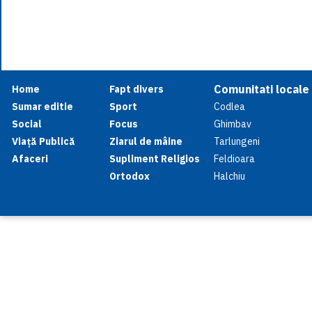
Comunitati locale
Home
Fapt divers
Sumar editie
Sport
Codlea
Social
Focus
Ghimbav
Viață Publică
Ziarul de mâine
Tarlungeni
Afaceri
Supliment Religios
Feldioara
Ortodox
Halchiu