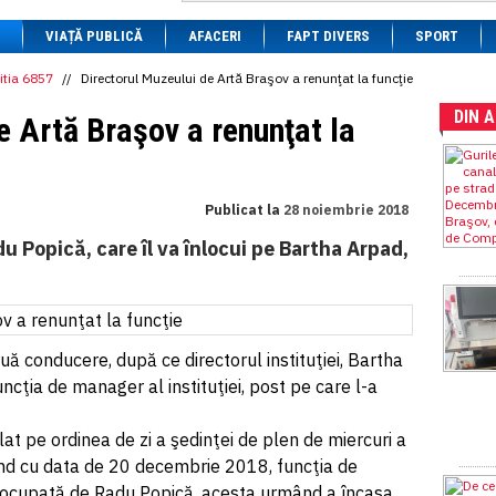
1 BRL
= 0.7714 RON
VIAȚĂ PUBLICĂ
1 CAD
= 3.1559 RON
AFACERI
FAPT DIVERS
SPORT
1 CHF
= 5.2813 RON
1 CNY
= 0.6015 RON
itia 6857
//
Directorul Muzeului de Artă Braşov a renunţat la funcţie
1 CZK
= 0.1993 RON
DIN 
1 DKK
= 0.6668 RON
e Artă Braşov a renunţat la
1 EGP
= 0.0860 RON
1 HUF
= 1.2223 RON
1 INR
= 0.0513 RON
1 JPY
= 3.0556 RON
Publicat la
28 noiembrie 2018
1 KRW
= 0.3047 RON
1 MDL
= 0.2538 RON
du Popică, care îl va înlocui pe Bartha Arpad,
1 MXN
= 0.2227 RON
1 NOK
= 0.4191 RON
1 NZD
= 2.6097 RON
1 PLN
= 1.1646 RON
1 RSD
= 0.0425 RON
1 RUB
= 0.0530 RON
ă conducere, după ce directorul instituţiei, Bartha
1 SEK
= 0.4526 RON
ncţia de manager al instituţiei, post pe care l-a
1 TRY
= 0.1141 RON
1 UAH
= 0.1048 RON
1 XDR
= 5.9383 RON
at pe ordinea de zi a şedinţei de plen de miercuri a
1 ZAR
= 0.2318 RON
ând cu data de 20 decembrie 2018, funcţia de
fi ocupată de Radu Popică, acesta urmând a încasa