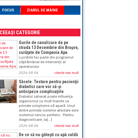
FOCUS
ZIARUL DE MÂINE
ACEEAȘI CATEGORIE
Gurile de canalizare de pe
strada 13 Decembrie din Braşov,
curăţate de Compania Apa
Lucrările fac parte din programul
săptămânal de intervenţii al
operatorului
2026-08-06
citeste mai mult
Săcele: Testare pentru pacienţii
diabetici care vor să-şi
anticipeze complicaţiile
Diabetul zaharat poate influenţa
organismul cu mult înainte ca
primele simptome să apară. Unul
dintre primele sisteme afectate este
sistemul nervos periferic. Pentru
diagnosticare, la[...]
2026-08-06
citeste mai mult
De ce să nu găteşti cu apă caldă