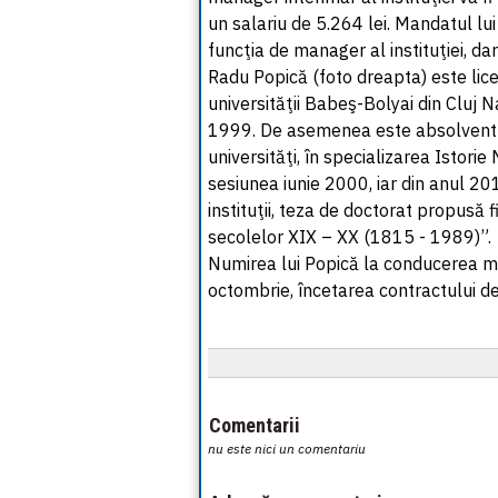
un salariu de 5.264 lei. Mandatul lu
funcţia de manager al instituţiei, da
Radu Popică (foto dreapta) este licenţ
universităţii Babeş-Bolyai din Cluj Na
1999. De asemenea este absolvent d
universităţi, în specializarea Istor
sesiunea iunie 2000, iar din anul 20
instituţii, teza de doctorat propusă 
secolelor XIX – XX (1815 - 1989)”.
Numirea lui Popică la conducerea mu
octombrie, încetarea contractului d
Comentarii
nu este nici un comentariu