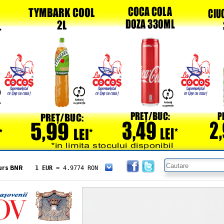
urs BNR
1 EUR
= 4.9774 RON
1 USD
= 4.3833 RON
1 GBP
= 5.8304 RON
1 XAU
= 464.4611 RON
1 AED
= 1.1933 RON
1 AUD
= 2.7957 RON
1 BGN
= 2.5449 RON