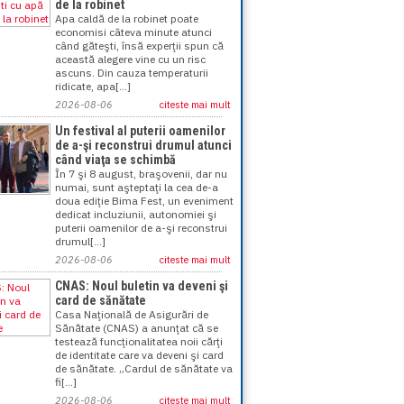
de la robinet
Apa caldă de la robinet poate
economisi câteva minute atunci
când găteşti, însă experţii spun că
această alegere vine cu un risc
ascuns. Din cauza temperaturii
ridicate, apa[...]
2026-08-06
citeste mai mult
Un festival al puterii oamenilor
de a-şi reconstrui drumul atunci
când viaţa se schimbă
În 7 şi 8 august, braşovenii, dar nu
numai, sunt aşteptaţi la cea de-a
doua ediţie Bima Fest, un eveniment
dedicat incluziunii, autonomiei şi
puterii oamenilor de a-şi reconstrui
drumul[...]
2026-08-06
citeste mai mult
CNAS: Noul buletin va deveni şi
card de sănătate
Casa Naţională de Asigurări de
Sănătate (CNAS) a anunţat că se
testează funcţionalitatea noii cărţi
de identitate care va deveni şi card
de sănătate. „Cardul de sănătate va
fi[...]
2026-08-06
citeste mai mult