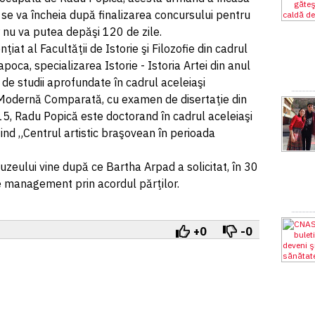
i se va încheia după finalizarea concursului pentru
r nu va putea depăşi 120 de zile.
iat al Facultăţii de Istorie şi Filozofie din cadrul
poca, specializarea Istorie - Istoria Artei din anul
e studii aprofundate în cadrul aceleiaşi
ie Modernă Comparată, cu examen de disertaţie din
15, Radu Popică este doctorand în cadrul aceleiaşi
fiind „Centrul artistic braşovean în perioada
zeului vine după ce Bartha Arpad a solicitat, în 30
e management prin acordul părţilor.
+0
-0