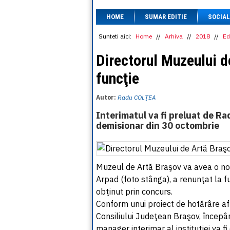
HOME
SUMAR EDITIE
SOCIAL
Sunteti aici:
Home
//
Arhiva
//
2018
//
Ed
Directorul Muzeului d
funcţie
Autor:
Radu COLŢEA
Interimatul va fi preluat de Ra
demisionar din 30 octombrie
Muzeul de Artă Braşov va avea o nou
Arpad (foto stânga), a renunţat la fu
obţinut prin concurs.
Conform unui proiect de hotărâre afl
Consiliului Judeţean Braşov, încep
manager interimar al instituţiei va 