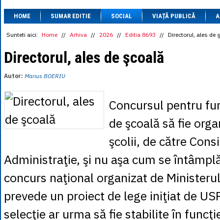
1 BRL
= 0.7714 
HOME
SUMAR EDITIE
SOCIAL
VIAȚĂ PUBLICĂ
1 CAD
= 3.1559 
A
1 CHF
= 5.2813 
1 CNY
= 0.6015 
Sunteti aici:
Home
//
Arhiva
//
2026
//
Editia 8693
//
Directorul, ales de 
1 CZK
= 0.1993 
1 DKK
= 0.6668 
Directorul, ales de şcoală
1 EGP
= 0.0860 
1 HUF
= 1.2223 
Autor:
Marius BOERIU
1 INR
= 0.0513 
1 JPY
= 3.0556 
1 KRW
= 0.3047 
Concursul pentru fun
1 MDL
= 0.2538 
1 MXN
= 0.2227 
de şcoală să fie orga
1 NOK
= 0.4191 
1 NZD
= 2.6097 
şcolii, de către Consi
1 PLN
= 1.1646 
1 RSD
= 0.0425 
Administraţie, şi nu aşa cum se întâmplă
1 RUB
= 0.0530 
1 SEK
= 0.4526 
concurs naţional organizat de Ministerul
1 TRY
= 0.1141 
1 UAH
= 0.1048 
prevede un proiect de lege iniţiat de USR.
1 XDR
= 5.9383 
1 ZAR
= 0.2318 
selecţie ar urma să fie stabilite în funcţ