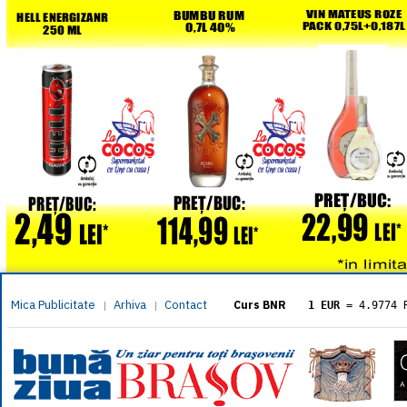
Mica Publicitate
Arhiva
Contact
|
|
Curs BNR
1 EUR
= 4.9774 
1 USD
= 4.3833 
1 GBP
= 5.8304 
1 XAU
= 464.461
1 AED
= 1.1933 
1 AUD
= 2.7957 
1 BGN
= 2.5449 