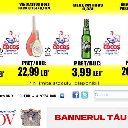
urs BNR
1 EUR
= 4.9774 RON
1 USD
= 4.3833 RON
1 GBP
= 5.8304 RON
1 XAU
= 464.4611 RON
1 AED
= 1.1933 RON
1 AUD
= 2.7957 RON
1 BGN
= 2.5449 RON