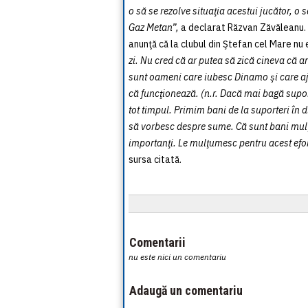
o să se rezolve situaţia acestui jucător, o 
Gaz Metan”,
a declarat Răzvan Zăvăleanu. O
anunţă că la clubul din Ştefan cel Mare nu
zi. Nu cred că ar putea să zică cineva că
sunt oameni care iubesc Dinamo şi care aju
că funcţionează. (n.r. Dacă mai bagă supo
tot timpul. Primim bani de la suporteri în
să vorbesc despre sume. Că sunt bani mulţi 
importanţi. Le mulţumesc pentru acest efort
sursa citată.
Comentarii
nu este nici un comentariu
Adaugă un comentariu