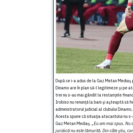
După ce i-a adus de la Gaz Metan Mediaş p
Dinamo are în plan să-l legitimeze şi pe ata
trei nu s-au mai gândit la restanţele finan
Irobiso nu renunţă la bani şi aşteaptă să f
administratorul judicial al clubului Dinamo, 
Acesta spune că situaţia atacantului nu s-a
Gaz Metan Mediaş.
„Eu am mai spus. Nu cr
juridică nu este lămurită. Din câte ştiu, 