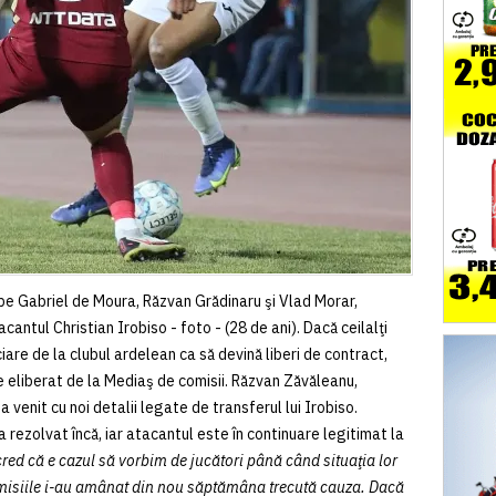
e Gabriel de Moura, Răzvan Grădinaru şi Vlad Morar,
cantul Christian Irobiso - foto - (28 de ani). Dacă ceilalţi
ciare de la clubul ardelean ca să devină liberi de contract,
ie eliberat de la Mediaş de comisii. Răzvan Zăvăleanu,
a venit cu noi detalii legate de transferul lui Irobiso.
 rezolvat încă, iar atacantul este în continuare legitimat la
ed că e cazul să vorbim de jucători până când situaţia lor
comisiile i-au amânat din nou săptămâna trecută cauza. Dacă