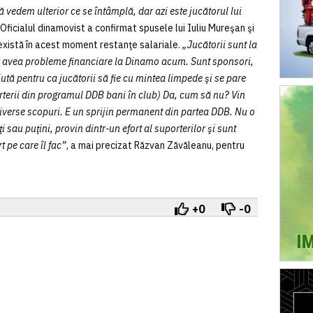
să vedem ulterior ce se întâmplă, dar azi este jucătorul lui
ficialul dinamovist a confirmat spusele lui Iuliu Mureşan şi
 există în acest moment restanţe salariale.
„Jucătorii sunt la
 ar avea probleme financiare la Dinamo acum. Sunt sponsori,
tă pentru ca jucătorii să fie cu mintea limpede şi se pare
rterii din programul DDB bani în club) Da, cum să nu? Vin
 diverse scopuri. E un sprijin permanent din partea DDB. Nu o
sau puţini, provin dintr-un efort al suporterilor şi sunt
 pe care îl fac”
, a mai precizat Răzvan Zăvăleanu, pentru
+0
-0