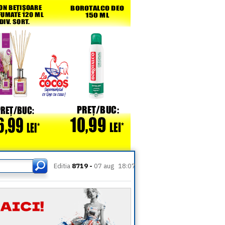
Editia
8719 -
07 aug
18:07