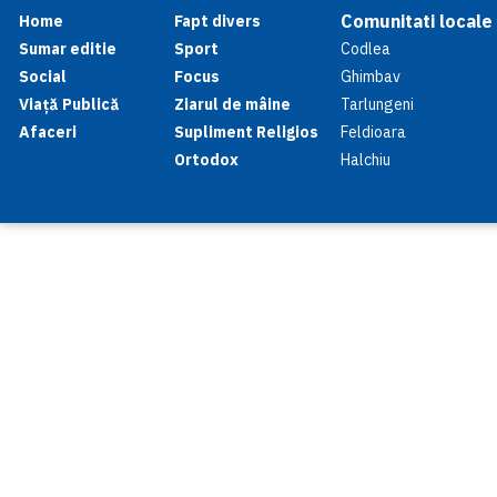
Comunitati locale
Home
Fapt divers
Sumar editie
Sport
Codlea
Social
Focus
Ghimbav
Viață Publică
Ziarul de mâine
Tarlungeni
Afaceri
Supliment Religios
Feldioara
Ortodox
Halchiu