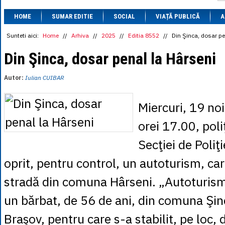
1 BRL
= 0.7714 
HOME
SUMAR EDITIE
SOCIAL
VIAȚĂ PUBLICĂ
1 CAD
= 3.1559 
A
1 CHF
= 5.2813 
1 CNY
= 0.6015 
Sunteti aici:
Home
//
Arhiva
//
2025
//
Editia 8552
//
Din Şinca, dosar pe
1 CZK
= 0.1993 
1 DKK
= 0.6668 
Din Şinca, dosar penal la Hârseni
1 EGP
= 0.0860 
1 HUF
= 1.2223 
Autor:
Iulian CUIBAR
1 INR
= 0.0513 
1 JPY
= 3.0556 
1 KRW
= 0.3047 
Miercuri, 19 noi
1 MDL
= 0.2538 
1 MXN
= 0.2227 
orei 17.00, poliţ
1 NOK
= 0.4191 
1 NZD
= 2.6097 
Secţiei de Poliţ
1 PLN
= 1.1646 
1 RSD
= 0.0425 
oprit, pentru control, un autoturism, car
1 RUB
= 0.0530 
1 SEK
= 0.4526 
stradă din comuna Hârseni. „Autoturis
1 TRY
= 0.1141 
1 UAH
= 0.1048 
un bărbat, de 56 de ani, din comuna Şin
1 XDR
= 5.9383 
1 ZAR
= 0.2318 
Braşov, pentru care s-a stabilit, pe loc,