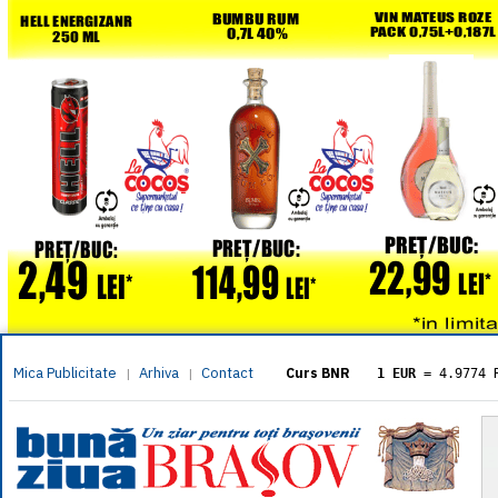
Mica Publicitate
Arhiva
Contact
|
|
Curs BNR
1 EUR
= 4.9774 
1 USD
= 4.3833 
1 GBP
= 5.8304 
1 XAU
= 464.461
1 AED
= 1.1933 
1 AUD
= 2.7957 
1 BGN
= 2.5449 