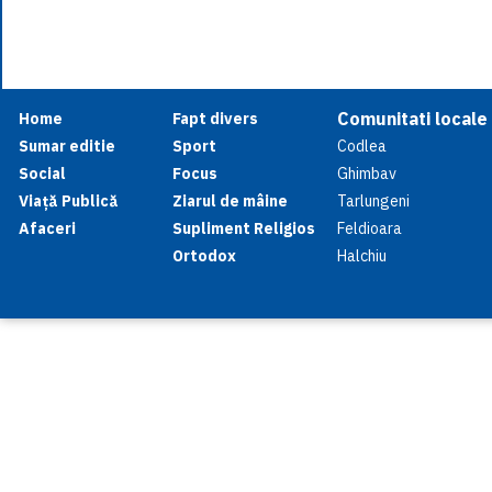
Comunitati locale
Home
Fapt divers
Sumar editie
Sport
Codlea
Social
Focus
Ghimbav
Viață Publică
Ziarul de mâine
Tarlungeni
Afaceri
Supliment Religios
Feldioara
Ortodox
Halchiu