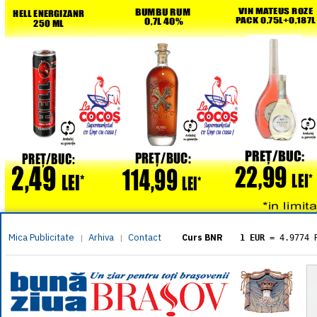
Mica Publicitate
Arhiva
Contact
|
|
Curs BNR
1 EUR
= 4.9774 
1 USD
= 4.3833 
1 GBP
= 5.8304 
1 XAU
= 464.461
1 AED
= 1.1933 
1 AUD
= 2.7957 
1 BGN
= 2.5449 