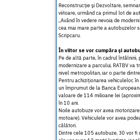
Reconstrucţie şi Dezvoltare, semnare
viitoare, urmând ca primul lot de aut
„Având în vedere nevoia de moderniz
cea mai mare parte a autobuzelor să
Scripcaru.
În viitor se vor cumpăra şi autob
Pe de altă parte, în cadrul întâlniri
modernizare a parcului, RATBV va tr
nivel metropolitan, iar o parte dintre
Pentru achiziţionarea vehiculelor, î
un împrumut de la Banca Europeană
valoare de 114 milioane lei (aproxi
în 10 ani.
Noile autobuze vor avea motorizare
motoare). Vehiculele vor avea podea 
călători.
Dintre cele 105 autobuze, 30 vor fi 