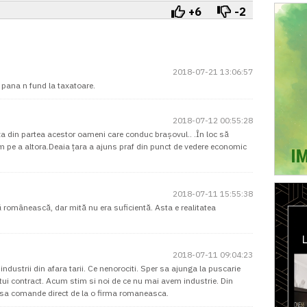
+6
-2
2018-07-21 13:06:57
 pana n fund la taxatoare.
2018-07-12 00:55:28
ța din partea acestor oameni care conduc brașovul.. .În loc să
 pe a altora.Deaia țara a ajuns praf din punct de vedere economic
2018-07-11 15:55:38
românească, dar mită nu era suficientă. Asta e realitatea
2018-07-11 09:04:23
industrii din afara tarii. Ce nenorociti. Sper sa ajunga la puscarie
stui contract. Acum stim si noi de ce nu mai avem industrie. Din
u sa comande direct de la o firma romaneasca.