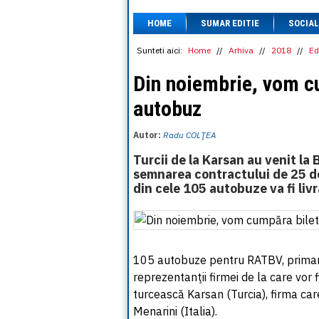
HOME
SUMAR EDITIE
SOCIAL
Sunteti aici:
Home
//
Arhiva
//
2018
//
Ed
Din noiembrie, vom cu
autobuz
Autor:
Radu COLŢEA
Turcii de la Karsan au venit la
semnarea contractului de 25 de
din cele 105 autobuze va fi liv
105 autobuze pentru RATBV, primarul
reprezentanţii firmei de la care vo
turcească Karsan (Turcia), firma ca
Menarini (Italia).