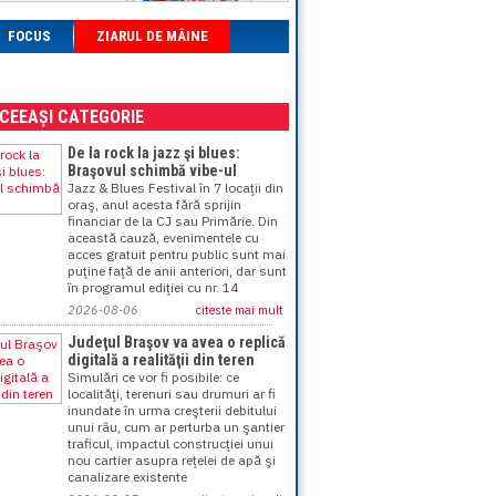
FOCUS
ZIARUL DE MÂINE
ACEEAȘI CATEGORIE
De la rock la jazz şi blues:
Braşovul schimbă vibe-ul
Jazz & Blues Festival în 7 locaţii din
oraş, anul acesta fără sprijin
financiar de la CJ sau Primărie. Din
această cauză, evenimentele cu
acces gratuit pentru public sunt mai
puţine faţă de anii anteriori, dar sunt
în programul ediţiei cu nr. 14
2026-08-06
citeste mai mult
Judeţul Braşov va avea o replică
digitală a realităţii din teren
Simulări ce vor fi posibile: ce
localităţi, terenuri sau drumuri ar fi
inundate în urma creşterii debitului
unui râu, cum ar perturba un şantier
traficul, impactul construcţiei unui
nou cartier asupra reţelei de apă şi
canalizare existente