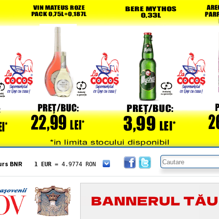
urs BNR
1 EUR
= 4.9774 RON
1 USD
= 4.3833 RON
1 GBP
= 5.8304 RON
1 XAU
= 464.4611 RON
1 AED
= 1.1933 RON
1 AUD
= 2.7957 RON
1 BGN
= 2.5449 RON