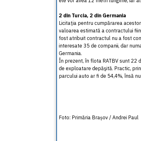
ele vor avea 12 metri lungime, iar al
2 din Turcia, 2 din Germania
Licitaţia pentru cumpărarea acestor
valoarea estimată a contractului fii
fost atribuit contractul nu a fost co
interesate 35 de companii, dar numai
Germania.
În prezent, în flota RATBV sunt 22 
de exploatare depăşită. Practic, prin 
parcului auto ar fi de 54,4%, însă nu
Foto: Primăria Brașov / Andrei Paul