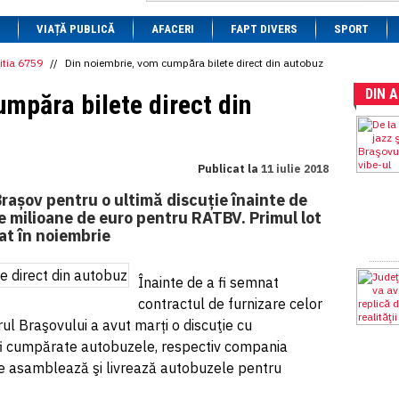
1 BRL
= 0.7714 RON
VIAȚĂ PUBLICĂ
1 CAD
= 3.1559 RON
AFACERI
FAPT DIVERS
SPORT
1 CHF
= 5.2813 RON
1 CNY
= 0.6015 RON
itia 6759
//
Din noiembrie, vom cumpăra bilete direct din autobuz
1 CZK
= 0.1993 RON
DIN 
1 DKK
= 0.6668 RON
mpăra bilete direct din
1 EGP
= 0.0860 RON
1 HUF
= 1.2223 RON
1 INR
= 0.0513 RON
1 JPY
= 3.0556 RON
Publicat la
11 iulie 2018
1 KRW
= 0.3047 RON
1 MDL
= 0.2538 RON
 Brașov pentru o ultimă discuție înainte de
1 MXN
= 0.2227 RON
 milioane de euro pentru RATBV. Primul lot
1 NOK
= 0.4191 RON
rat în noiembrie
1 NZD
= 2.6097 RON
1 PLN
= 1.1646 RON
1 RSD
= 0.0425 RON
Înainte de a fi semnat
1 RUB
= 0.0530 RON
1 SEK
= 0.4526 RON
contractul de furnizare celor
1 TRY
= 0.1141 RON
 Braşovului a avut marți o discuţie cu
1 UAH
= 0.1048 RON
r fi cumpărate autobuzele, respectiv compania
1 XDR
= 5.9383 RON
re asamblează şi livrează autobuzele pentru
1 ZAR
= 0.2318 RON