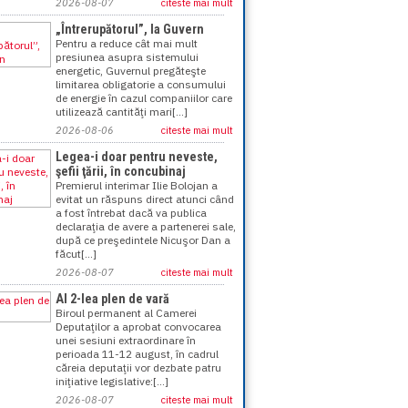
2026-08-07
citeste mai mult
„Întrerupătorul”, la Guvern
Pentru a reduce cât mai mult
presiunea asupra sistemului
energetic, Guvernul pregăteşte
limitarea obligatorie a consumului
de energie în cazul companiilor care
utilizează cantităţi mari[...]
2026-08-06
citeste mai mult
Legea-i doar pentru neveste,
şefii ţării, în concubinaj
Premierul interimar Ilie Bolojan a
evitat un răspuns direct atunci când
a fost întrebat dacă va publica
declaraţia de avere a partenerei sale,
după ce preşedintele Nicuşor Dan a
făcut[...]
2026-08-07
citeste mai mult
Al 2-lea plen de vară
Biroul permanent al Camerei
Deputaţilor a aprobat convocarea
unei sesiuni extraordinare în
perioada 11-12 august, în cadrul
căreia deputaţii vor dezbate patru
iniţiative legislative:[...]
2026-08-07
citeste mai mult