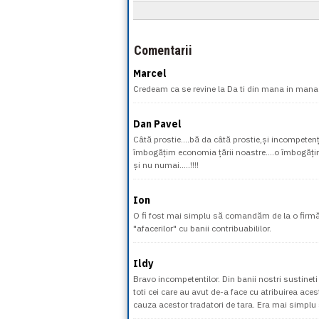
Comentarii
Marcel
Credeam ca se revine la Da ti din mana in mana
Dan Pavel
Câtă prostie....bă da câtă prostie,și incompeten
îmbogățim economia țării noastre....o îmbogățim
și nu numai.....!!!!
Ion
O fi fost mai simplu să comandăm de la o firmă 
"afacerilor" cu banii contribuabililor.
Ildy
Bravo incompetentilor. Din banii nostri sustineti 
toti cei care au avut de-a face cu atribuirea ace
cauza acestor tradatori de tara. Era mai simpl