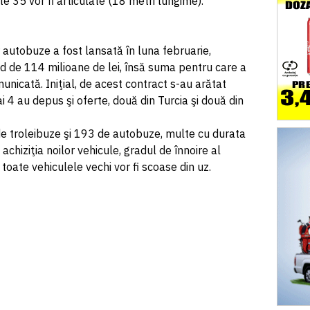
te 35 vor fi articulate (18 metri lungime).
 autobuze a fost lansată în luna februarie,
nd de 114 milioane de lei, însă suma pentru care a
municată. Iniţial, de acest contract s-au arătat
 4 au depus şi oferte, două din Turcia şi două din
de troleibuze şi 193 de autobuze, multe cu durata
achiziţia noilor vehicule, gradul de înnoire al
 toate vehiculele vechi vor fi scoase din uz.