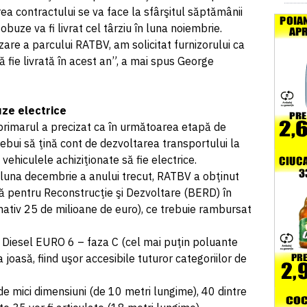
a contractului se va face la sfârşitul săptămânii
obuze va fi livrat cel târziu în luna noiembrie.
are a parcului RATBV, am solicitat furnizorului ca
 fie livrată în acest an”, a mai spus George
uze electrice
i, primarul a precizat ca în următoarea etapă de
ebui să ţină cont de dezvoltarea transportului la
 vehiculele achiziţionate să fie electrice.
n luna decembrie a anului trecut, RATBV a obţinut
 pentru Reconstrucţie şi Dezvoltare (BERD) în
mativ 25 de milioane de euro), ce trebuie rambursat
 Diesel EURO 6 – faza C (cel mai puţin poluante
joasă, fiind uşor accesibile tuturor categoriilor de
de mici dimensiuni (de 10 metri lungime), 40 dintre