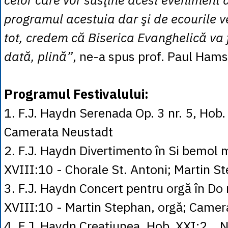
programul acestuia dar şi de ecourile v
tot, credem că Biserica Evanghelică va f
dată, plină”
, ne-a spus prof. Paul Hams
Programul Festivalului:
1. F.J. Haydn Serenada Op. 3 nr. 5, Hob. 
Camerata Neustadt
2. F.J. Haydn Divertimento în Si bemol 
XVIII:10 - Chorale St. Antoni; Martin S
3. F.J. Haydn Concert pentru orgă în Do
XVIII:10 - Martin Stephan, orgă; Camer
4. F.J. Haydn Creaţiunea, Hob. XXI:2, „N