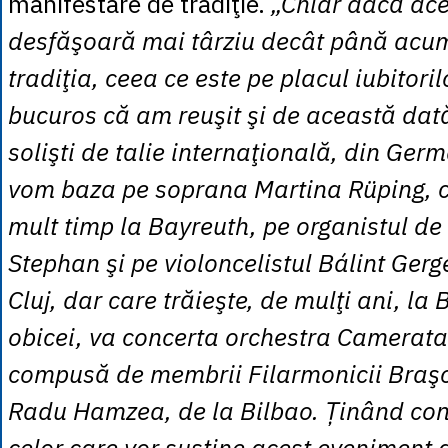
manifestare de tradiţie.
„Chiar dacă ace
desfăşoară mai târziu decât până acu
tradiţia, ceea ce este pe placul iubitoril
bucuros că am reuşit şi de această da
solişti de talie internaţională, din Germ
vom baza pe soprana Martina Rüping, c
mult timp la Bayreuth, pe organistul de
Stephan şi pe violoncelistul Bálint Gerge
Cluj, dar care trăieşte, de mulţi ani, la 
obicei, va concerta orchestra Camerata
compusă de membrii Filarmonicii Braşov
Radu Hamzea, de la Bilbao. Ținând con
celor care vor susţine acest eveniment d