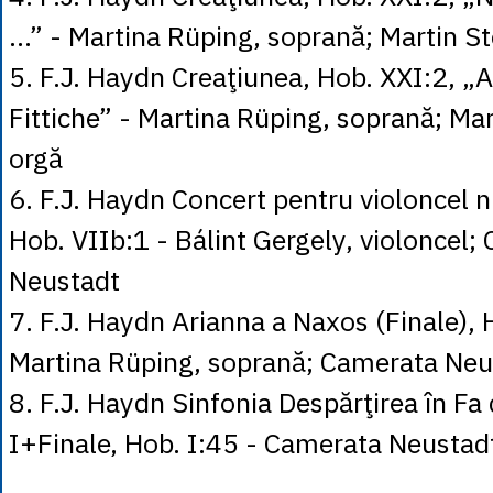
…” - Martina Rüping, soprană; Martin S
5. F.J. Haydn Creaţiunea, Hob. XXI:2, „
Fittiche” - Martina Rüping, soprană; Ma
orgă
6. F.J. Haydn Concert pentru violoncel n
Hob. VIIb:1 - Bálint Gergely, violoncel;
Neustadt
7. F.J. Haydn Arianna a Naxos (Finale),
Martina Rüping, soprană; Camerata Neu
8. F.J. Haydn Sinfonia Despărţirea în Fa 
I+Finale, Hob. I:45 - Camerata Neustad