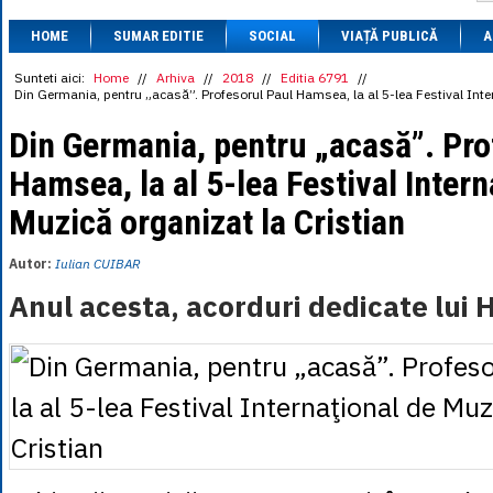
1 BRL
= 0.7714 
HOME
SUMAR EDITIE
SOCIAL
VIAȚĂ PUBLICĂ
1 CAD
= 3.1559 
A
1 CHF
= 5.2813 
1 CNY
= 0.6015 
Sunteti aici:
Home
//
Arhiva
//
2018
//
Editia 6791
//
Din Germania, pentru „acasă”. Profesorul Paul Hamsea, la al 5-lea Festival Inte
1 CZK
= 0.1993 
1 DKK
= 0.6668 
Din Germania, pentru „acasă”. Pro
1 EGP
= 0.0860 
1 HUF
= 1.2223 
Hamsea, la al 5-lea Festival Intern
1 INR
= 0.0513 
1 JPY
= 3.0556 
Muzică organizat la Cristian
1 KRW
= 0.3047 
1 MDL
= 0.2538 
1 MXN
= 0.2227 
Autor:
Iulian CUIBAR
1 NOK
= 0.4191 
1 NZD
= 2.6097 
Anul acesta, acorduri dedicate lui
1 PLN
= 1.1646 
1 RSD
= 0.0425 
1 RUB
= 0.0530 
1 SEK
= 0.4526 
1 TRY
= 0.1141 
1 UAH
= 0.1048 
1 XDR
= 5.9383 
1 ZAR
= 0.2318 