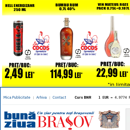
Mica Publicitate
Arhiva
Contact
|
|
Curs BNR
1 EUR
= 4.9774 
1 USD
= 4.3833 
1 GBP
= 5.8304 
1 XAU
= 464.461
1 AED
= 1.1933 
1 AUD
= 2.7957 
1 BGN
= 2.5449 