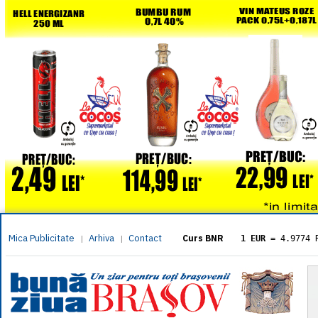
Mica Publicitate
Arhiva
Contact
|
|
Curs BNR
1 EUR
= 4.9774 
1 USD
= 4.3833 
1 GBP
= 5.8304 
1 XAU
= 464.461
1 AED
= 1.1933 
1 AUD
= 2.7957 
1 BGN
= 2.5449 