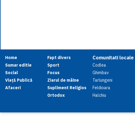
Comunitati locale
Home
Fapt divers
Sumar editie
Sport
Codlea
Social
Focus
Ghimbav
Viață Publică
Ziarul de mâine
Tarlungeni
Afaceri
Supliment Religios
Feldioara
Ortodox
Halchiu