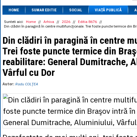
1 BRL
= 0.7714 
HOME
SUMAR EDITIE
SOCIAL
VIAȚĂ PUBLICĂ
1 CAD
= 3.1559 
A
1 CHF
= 5.2813 
1 CNY
= 0.6015 
Sunteti aici:
Home
//
Arhiva
//
2026
//
Editia 8676
//
Din clădiri în paragină în centre multifuncţionale. Trei foste puncte termice din B
1 CZK
= 0.1993 
1 DKK
= 0.6668 
Din clădiri în paragină în centre m
1 EGP
= 0.0860 
1 HUF
= 1.2223 
Trei foste puncte termice din Braş
1 INR
= 0.0513 
1 JPY
= 3.0556 
reabilitare: General Dumitrache, A
1 KRW
= 0.3047 
1 MDL
= 0.2538 
Vârful cu Dor
1 MXN
= 0.2227 
1 NOK
= 0.4191 
1 NZD
= 2.6097 
Autor:
Radu COLŢEA
1 PLN
= 1.1646 
1 RSD
= 0.0425 
1 RUB
= 0.0530 
1 SEK
= 0.4526 
1 TRY
= 0.1141 
1 UAH
= 0.1048 
1 XDR
= 5.9383 
1 ZAR
= 0.2318 