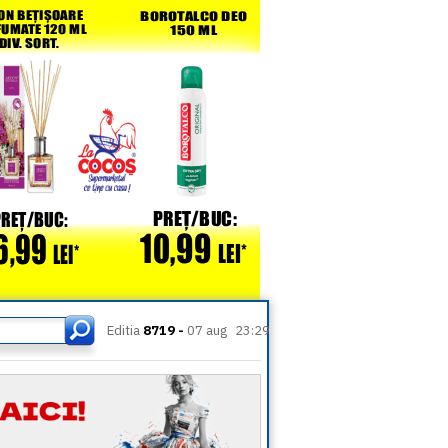
Editia
8719 -
07 aug
23:29