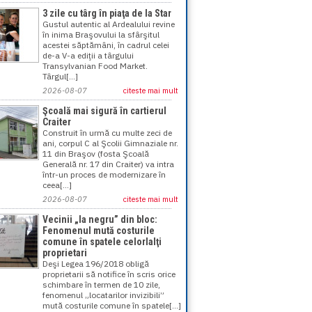
3 zile cu târg în piaţa de la Star
Gustul autentic al Ardealului revine
în inima Braşovului la sfârşitul
acestei săptămâni, în cadrul celei
de-a V-a ediţii a târgului
Transylvanian Food Market.
Târgul[...]
2026-08-07
citeste mai mult
Şcoală mai sigură în cartierul
Craiter
Construit în urmă cu multe zeci de
ani, corpul C al Şcolii Gimnaziale nr.
11 din Braşov (fosta Şcoală
Generală nr. 17 din Craiter) va intra
într-un proces de modernizare în
ceea[...]
2026-08-07
citeste mai mult
Vecinii „la negru” din bloc:
Fenomenul mută costurile
comune în spatele celorlalţi
proprietari
Deşi Legea 196/2018 obligă
proprietarii să notifice în scris orice
schimbare în termen de 10 zile,
fenomenul „locatarilor invizibili”
mută costurile comune în spatele[...]