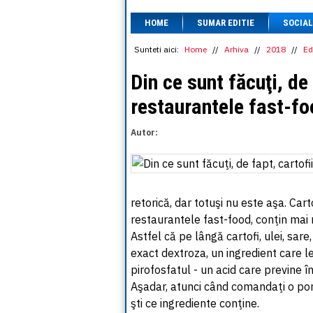
HOME
SUMAR EDITIE
SOCIAL
Sunteti aici:
Home
//
Arhiva
//
2018
//
Ed
Din ce sunt făcuţi, de 
restaurantele fast-f
Autor:
retorică, dar totuşi nu este aşa. Cart
restaurantele fast-food, conţin mai
Astfel că pe lângă cartofi, ulei, sare
exact dextroza, un ingredient care le
pirofosfatul - un acid care previne î
Aşadar, atunci când comandaţi o porţ
şti ce ingrediente conţine.