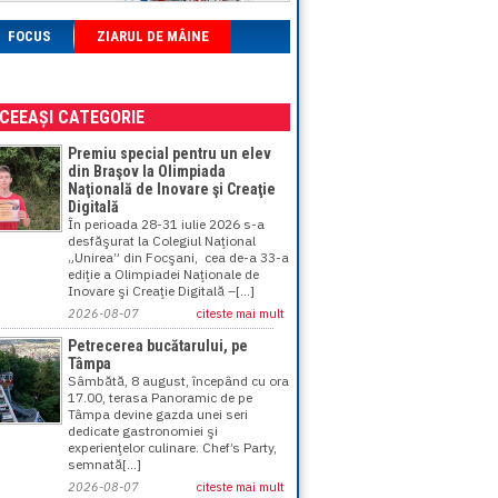
FOCUS
ZIARUL DE MÂINE
ACEEAȘI CATEGORIE
Premiu special pentru un elev
din Braşov la Olimpiada
Naţională de Inovare şi Creaţie
Digitală
În perioada 28-31 iulie 2026 s-a
desfăşurat la Colegiul Naţional
„Unirea” din Focşani, cea de-a 33-a
ediţie a Olimpiadei Naţionale de
Inovare şi Creaţie Digitală –[...]
2026-08-07
citeste mai mult
Petrecerea bucătarului, pe
Tâmpa
Sâmbătă, 8 august, începând cu ora
17.00, terasa Panoramic de pe
Tâmpa devine gazda unei seri
dedicate gastronomiei şi
experienţelor culinare. Chef’s Party,
semnată[...]
2026-08-07
citeste mai mult