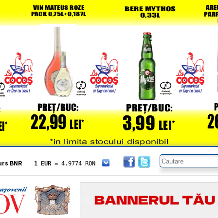
urs BNR
1 EUR
= 4.9774 RON
1 USD
= 4.3833 RON
1 GBP
= 5.8304 RON
1 XAU
= 464.4611 RON
1 AED
= 1.1933 RON
1 AUD
= 2.7957 RON
1 BGN
= 2.5449 RON