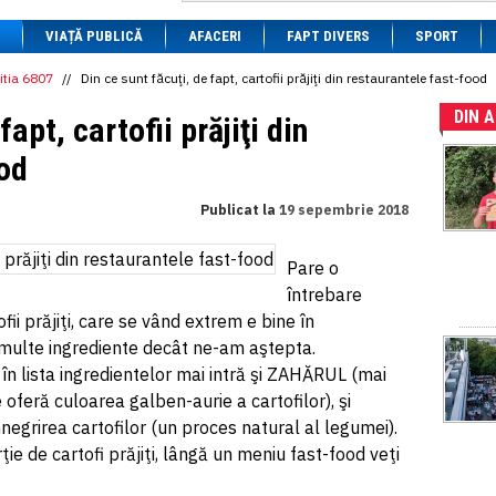
1 BRL
= 0.7714 RON
VIAȚĂ PUBLICĂ
1 CAD
= 3.1559 RON
AFACERI
FAPT DIVERS
SPORT
1 CHF
= 5.2813 RON
1 CNY
= 0.6015 RON
itia 6807
//
Din ce sunt făcuţi, de fapt, cartofii prăjiţi din restaurantele fast-food
1 CZK
= 0.1993 RON
DIN 
1 DKK
= 0.6668 RON
fapt, cartofii prăjiţi din
1 EGP
= 0.0860 RON
1 HUF
= 1.2223 RON
ood
1 INR
= 0.0513 RON
1 JPY
= 3.0556 RON
Publicat la
19 sepembrie 2018
1 KRW
= 0.3047 RON
1 MDL
= 0.2538 RON
1 MXN
= 0.2227 RON
Pare o
1 NOK
= 0.4191 RON
întrebare
1 NZD
= 2.6097 RON
1 PLN
= 1.1646 RON
ofii prăjiţi, care se vând extrem e bine în
1 RSD
= 0.0425 RON
 multe ingrediente decât ne-am aştepta.
1 RUB
= 0.0530 RON
, în lista ingredientelor mai intră şi ZAHĂRUL (mai
1 SEK
= 0.4526 RON
1 TRY
= 0.1141 RON
 oferă culoarea galben-aurie a cartofilor), şi
1 UAH
= 0.1048 RON
nnegrirea cartofilor (un proces natural al legumei).
1 XDR
= 5.9383 RON
ie de cartofi prăjiţi, lângă un meniu fast-food veţi
1 ZAR
= 0.2318 RON