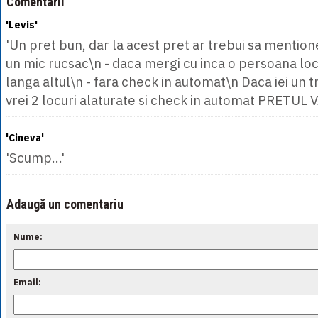
Comentarii
'Levis'
'Un pret bun, dar la acest pret ar trebui sa mentione
un mic rucsac\n - daca mergi cu inca o persoana locu
langa altul\n - fara check in automat\n Daca iei un t
vrei 2 locuri alaturate si check in automat PRETUL 
'Cineva'
'Scump...'
Adaugă un comentariu
Nume:
Email: