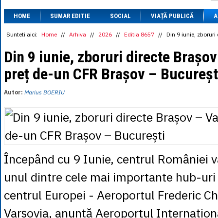
1 BRL
= 0.7714 
HOME
SUMAR EDITIE
SOCIAL
VIAȚĂ PUBLICĂ
1 CAD
= 3.1559 
A
1 CHF
= 5.2813 
1 CNY
= 0.6015 
Sunteti aici:
Home
//
Arhiva
//
2026
//
Editia 8657
//
Din 9 iunie, zborur
1 CZK
= 0.1993 
1 DKK
= 0.6668 
Din 9 iunie, zboruri directe Brașo
1 EGP
= 0.0860 
preț de-un CFR Brașov – Bucureșt
1 HUF
= 1.2223 
1 INR
= 0.0513 
1 JPY
= 3.0556 
Autor:
Marius BOERIU
1 KRW
= 0.3047 
1 MDL
= 0.2538 
1 MXN
= 0.2227 
1 NOK
= 0.4191 
1 NZD
= 2.6097 
1 PLN
= 1.1646 
1 RSD
= 0.0425 
Începând cu 9 Iunie, centrul României va
1 RUB
= 0.0530 
1 SEK
= 0.4526 
unul dintre cele mai importante hub-uri
1 TRY
= 0.1141 
1 UAH
= 0.1048 
centrul Europei - Aeroportul Frederic Ch
1 XDR
= 5.9383 
1 ZAR
= 0.2318 
Varșovia, anunță Aeroportul Internațion