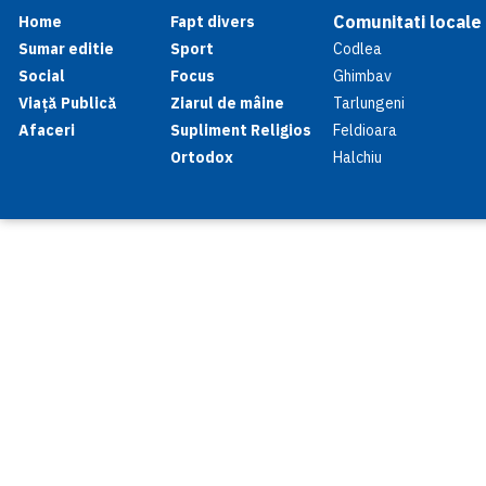
Comunitati locale
Home
Fapt divers
Sumar editie
Sport
Codlea
Social
Focus
Ghimbav
Viață Publică
Ziarul de mâine
Tarlungeni
Afaceri
Supliment Religios
Feldioara
Ortodox
Halchiu