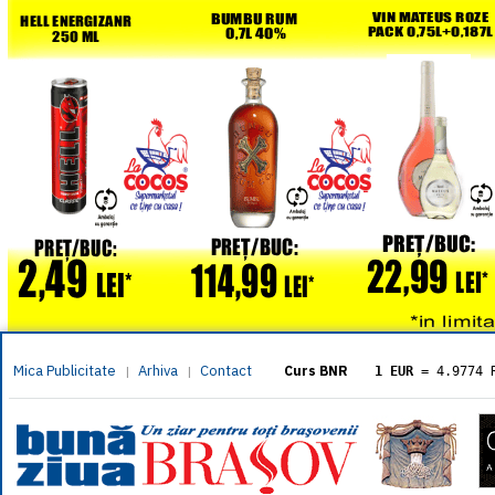
Mica Publicitate
Arhiva
Contact
|
|
Curs BNR
1 EUR
= 4.9774 
1 USD
= 4.3833 
1 GBP
= 5.8304 
1 XAU
= 464.461
1 AED
= 1.1933 
1 AUD
= 2.7957 
1 BGN
= 2.5449 