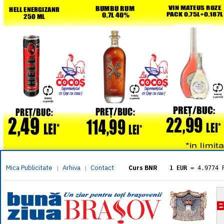
Mica Publicitate
Arhiva
Contact
|
|
Curs BNR
1 EUR
= 4.9774 
1 USD
= 4.3833 
1 GBP
= 5.8304 
1 XAU
= 464.461
1 AED
= 1.1933 
1 AUD
= 2.7957 
1 BGN
= 2.5449 