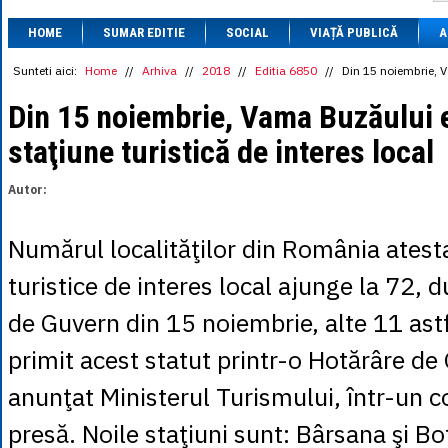
1 BRL
= 0.7714 
HOME
SUMAR EDITIE
SOCIAL
VIAȚĂ PUBLICĂ
1 CAD
= 3.1559 
A
1 CHF
= 5.2813 
1 CNY
= 0.6015 
Sunteti aici:
Home
//
Arhiva
//
2018
//
Editia 6850
//
Din 15 noiembrie, Va
1 CZK
= 0.1993 
1 DKK
= 0.6668 
Din 15 noiembrie, Vama Buzăului e
1 EGP
= 0.0860 
staţiune turistică de interes local
1 HUF
= 1.2223 
1 INR
= 0.0513 
1 JPY
= 3.0556 
Autor:
1 KRW
= 0.3047 
1 MDL
= 0.2538 
1 MXN
= 0.2227 
Numărul localităţilor din România atesta
1 NOK
= 0.4191 
1 NZD
= 2.6097 
turistice de interes local ajunge la 72, d
1 PLN
= 1.1646 
1 RSD
= 0.0425 
de Guvern din 15 noiembrie, alte 11 astf
1 RUB
= 0.0530 
1 SEK
= 0.4526 
primit acest statut printr-o Hotărâre de
1 TRY
= 0.1141 
1 UAH
= 0.1048 
anunţat Ministerul Turismului, într-un 
1 XDR
= 5.9383 
1 ZAR
= 0.2318 
presă. Noile staţiuni sunt: Bârsana şi Bo