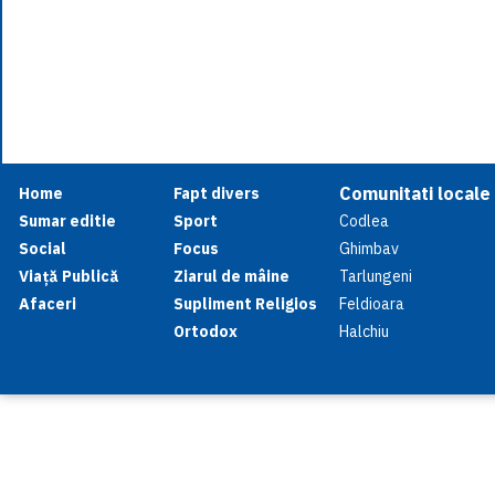
Comunitati locale
Home
Fapt divers
Sumar editie
Sport
Codlea
Social
Focus
Ghimbav
Viață Publică
Ziarul de mâine
Tarlungeni
Afaceri
Supliment Religios
Feldioara
Ortodox
Halchiu