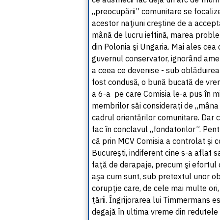
„preocupării” comunitare se focaliz
acestor naţiuni creştine de a accept
mână de lucru ieftină, marea problem
din Polonia şi Ungaria. Mai ales cea
guvernul conservator, ignorând amen
a ceea ce devenise - sub oblăduirea B
fost condusă, o bună bucată de vreme
a 6-a pe care Comisia le-a pus în m
membrilor săi consideraţi de „mâna a
cadrul orientărilor comunitare. Dar 
fac în conclavul „fondatorilor”. Pen
că prin MCV Comisia a controlat şi 
Bucureşti, indiferent cine s-a aflat s
faţă de derapaje, precum şi efortul d
aşa cum sunt, sub pretextul unor ob
corupţie care, de cele mai multe ori, 
ţării. Îngrijorarea lui Timmermans e
degajă în ultima vreme din redutele 