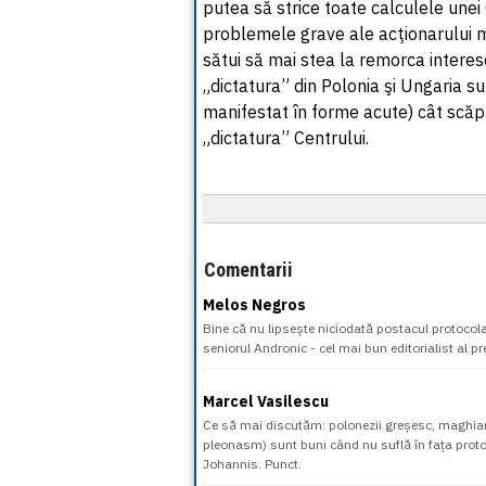
putea să strice toate calculele unei 
problemele grave ale acţionarului ma
sătui să mai stea la remorca interes
„dictatura” din Polonia şi Ungaria su
manifestat în forme acute) cât scăp
„dictatura” Centrului.
Comentarii
Melos Negros
Bine că nu lipsește niciodată postacul protocol
seniorul Andronic - cel mai bun editorialist al pr
Marcel Vasilescu
Ce să mai discutăm: polonezii greșesc, maghiari
pleonasm) sunt buni când nu suflă în fața proto
Johannis. Punct.