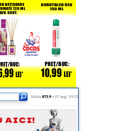
Editia
8719 -
07 aug
09:31