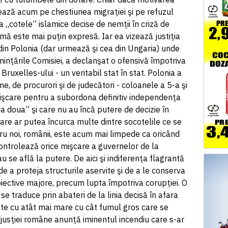
ează acum pe chestiunea migraţiei şi pe refuzul
a „cotele” islamice decise de nemţii în criză de
ă este mai puţin expresă. Iar ea vizează justiţia
 din Polonia (dar urmează şi cea din Ungaria) unde
inţările Comisiei, a declanşat o ofensivă împotriva
ruxelles-ului - un veritabil stat în stat. Polonia a
, de procurori şi de judecători - coloanele a 5-a şi
işcare pentru a subordona definitiv independenţa
 doua” şi care nu au încă putere de decizie în
care ar putea încurca multe dintre socotelile ce se
tru noi, românii, este acum mai limpede ca oricând
controlează orice mişcare a guvernelor de la
au se află la putere. De aici şi indiferenţa flagrantă
e a proteja structurile aservite şi de a le conserva
iective majore, precum lupta împotriva corupţiei. O
se traduce prin abateri de la linia decisă în afara
ste cu atât mai mare cu cât fumul gros care se
jusţiei române anunţă iminentul incendiu care s-ar