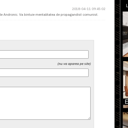
2018-04-11 09:45:02
d-le Andronic. Va bintuie mentalitatea de propagandist comunist.
(nu va aparea pe site)