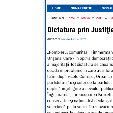
HOME
SUMAR EDITIE
SOCIAL
Sunteti aici:
Home
//
Arhiva
//
2018
//
Ed
Dictatura prin Justiţi
Autor:
Octavian ANDRONIC
„Pompierul comunitar” Timmermans e
Ungaria. Care - în opinia democraţil
a majorităţii, tot dictatură se chea
decidă în probleme în care au intere
luăm după vicele Comisiei, Orban ar 
partidului său şi celor de la partidul
deplină înţelegere a nevoilor politic
Îngrijorarea şi preocuparea Bruxelle
conservator şi naţionalist declanşa
se extindă pe la vecini. Iar slovacii, 
ce austriecii fac deja un arc de tri