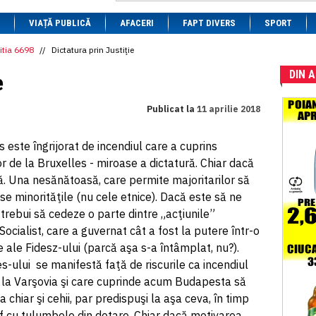
1 BRL
= 0.7714 RON
VIAȚĂ PUBLICĂ
1 CAD
= 3.1559 RON
AFACERI
FAPT DIVERS
SPORT
1 CHF
= 5.2813 RON
1 CNY
= 0.6015 RON
itia 6698
//
Dictatura prin Justiţie
1 CZK
= 0.1993 RON
DIN 
1 DKK
= 0.6668 RON
e
1 EGP
= 0.0860 RON
1 HUF
= 1.2223 RON
Publicat la
11 aprilie 2018
1 INR
= 0.0513 RON
1 JPY
= 3.0556 RON
1 KRW
= 0.3047 RON
ste îngrijorat de incendiul care a cuprins
1 MDL
= 0.2538 RON
or de la Bruxelles - miroase a dictatură. Chiar dacă
1 MXN
= 0.2227 RON
1 NOK
= 0.4191 RON
mă. Una nesănătoasă, care permite majoritarilor să
1 NZD
= 2.6097 RON
se minorităţile (nu cele etnice). Dacă este să ne
1 PLN
= 1.1646 RON
trebui să cedeze o parte dintre „acţiunile”
1 RSD
= 0.0425 RON
1 RUB
= 0.0530 RON
 Socialist, care a guvernat cât a fost la putere într-o
1 SEK
= 0.4526 RON
e ale Fidesz-ului (parcă aşa s-a întâmplat, nu?).
1 TRY
= 0.1141 RON
s-ului se manifestă faţă de riscurile ca incendiul
1 UAH
= 0.1048 RON
1 XDR
= 5.9383 RON
t la Varşovia şi care cuprinde acum Budapesta să
1 ZAR
= 0.2318 RON
ba chiar şi cehii, par predispuşi la aşa ceva, în timp
umf cu tulumbele din dotare. Chiar dacă motivarea