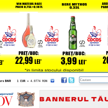
urs BNR
1 EUR
= 4.9774 RON
1 USD
= 4.3833 RON
1 GBP
= 5.8304 RON
1 XAU
= 464.4611 RON
1 AED
= 1.1933 RON
1 AUD
= 2.7957 RON
1 BGN
= 2.5449 RON