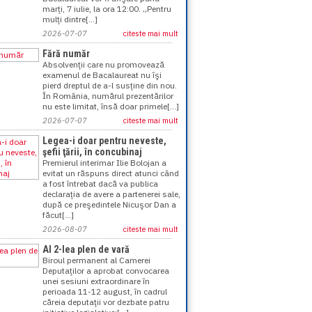
marţi, 7 iulie, la ora 12:00. „Pentru
mulţi dintre[...]
2026-07-07
citeste mai mult
Fără număr
Absolvenţii care nu promovează
examenul de Bacalaureat nu îşi
pierd dreptul de a-l susţine din nou.
În România, numărul prezentărilor
nu este limitat, însă doar primele[...]
2026-07-07
citeste mai mult
Legea-i doar pentru neveste,
şefii ţării, în concubinaj
Premierul interimar Ilie Bolojan a
evitat un răspuns direct atunci când
a fost întrebat dacă va publica
declaraţia de avere a partenerei sale,
după ce preşedintele Nicuşor Dan a
făcut[...]
2026-08-07
citeste mai mult
Al 2-lea plen de vară
Biroul permanent al Camerei
Deputaţilor a aprobat convocarea
unei sesiuni extraordinare în
perioada 11-12 august, în cadrul
căreia deputaţii vor dezbate patru