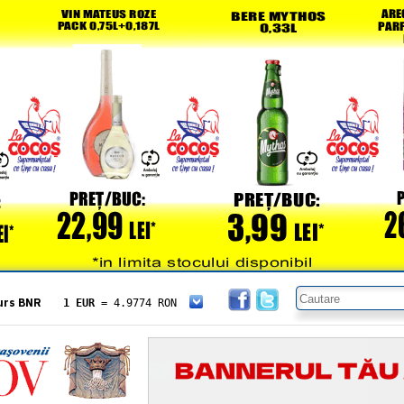
urs BNR
1 EUR
= 4.9774 RON
1 USD
= 4.3833 RON
1 GBP
= 5.8304 RON
1 XAU
= 464.4611 RON
1 AED
= 1.1933 RON
1 AUD
= 2.7957 RON
1 BGN
= 2.5449 RON