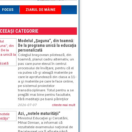
FOCUS
ZIARUL DE MÂINE
ACEEAȘI CATEGORIE
Modelul „Şaguna”, din toamnă:
De la programa unică la educaţia
personalizată
Colegiul braşovean pilotează, din
toamnă, planul cadru alternativ, un
pas care pune elevul în centrul
procesului de învăţare, pentru că el
va putea să-şi aleagă materiile pe
care le aprofundează din clasa a 11-
a şi materiile pe care le face online,
pe sistemul proiectelor
transdisciplinare. Totul pentru a se
pregăti mai bine pentru facultate,
fără meditaţii pe banii părinţilor
2026-07-07
citeste mai mult
Azi, „notele maturităţii”
Ministrul Educaţiei şi Cercetării,
Mihai Dimian, a informat că
rezultatele examenului naţional de
Bacalaureat vor fi afişate până