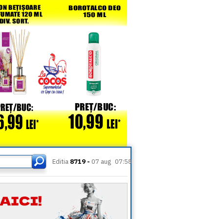
Editia
8719 -
07 aug
07:58