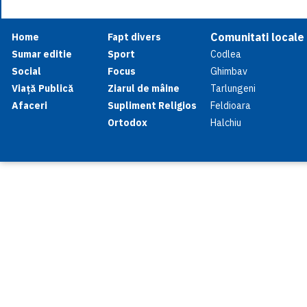
Comunitati locale
Home
Fapt divers
Sumar editie
Sport
Codlea
Social
Focus
Ghimbav
Viață Publică
Ziarul de mâine
Tarlungeni
Afaceri
Supliment Religios
Feldioara
Ortodox
Halchiu