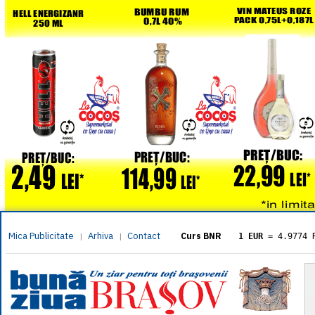
Mica Publicitate
Arhiva
Contact
|
|
Curs BNR
1 EUR
= 4.9774 
1 USD
= 4.3833 
1 GBP
= 5.8304 
1 XAU
= 464.461
1 AED
= 1.1933 
1 AUD
= 2.7957 
1 BGN
= 2.5449 