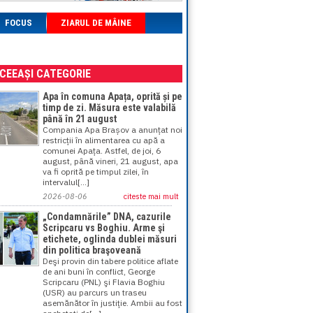
FOCUS
ZIARUL DE MÂINE
ACEEAȘI CATEGORIE
Apa în comuna Apața, oprită și pe
timp de zi. Măsura este valabilă
până în 21 august
Compania Apa Brașov a anunțat noi
restricții în alimentarea cu apă a
comunei Apața. Astfel, de joi, 6
august, până vineri, 21 august, apa
va fi oprită pe timpul zilei, în
intervalul[...]
2026-08-06
citeste mai mult
„Condamnările” DNA, cazurile
Scripcaru vs Boghiu. Arme şi
etichete, oglinda dublei măsuri
din politica braşoveană
Deşi provin din tabere politice aflate
de ani buni în conflict, George
Scripcaru (PNL) şi Flavia Boghiu
(USR) au parcurs un traseu
asemănător în justiţie. Ambii au fost