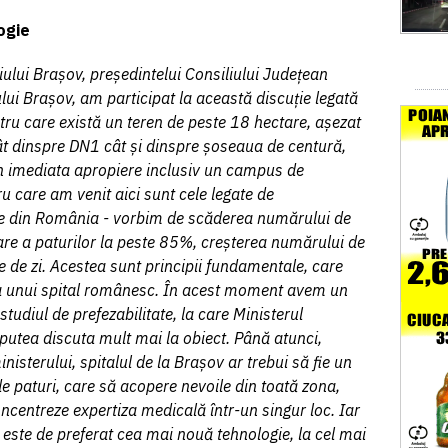
ogie
piului Brașov, președintelui Consiliului Județean
ului Brașov, am participat la această discuție legată
tru care există un teren de peste 18 hectare, așezat
tât dinspre DN1 cât și dinspre șoseaua de centură,
 în imediata apropiere inclusiv un campus de
ru care am venit aici sunt cele legate de
te din România - vorbim de scăderea numărului de
are a paturilor la peste 85%, creșterea numărului de
ire de zi. Acestea sunt principii fundamentale, care
a unui spital românesc. În acest moment avem un
tudiul de prefezabilitate, la care Ministerul
 putea discuta mult mai la obiect. Până atunci,
nisterului, spitalul de la Brașov ar trebui să fie un
e paturi, care să acopere nevoile din toată zona,
concentreze expertiza medicală într-un singur loc. Iar
este de preferat cea mai nouă tehnologie, la cel mai