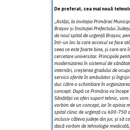
De preferat, cea mai nouă tehnol
„
Astăzi, la invitația Primăriei Munici
Brașov și Insituției Prefectului Județ
de noul spital de urgență Brașov, pen
într-un loc la care accesul se face a
ceea ce este foarte bine, și care are
cercetare universitar. Principiile pent
modernizarea în sistemul de sănăta
internări, creșterea gradului de ocup
servicii oferite în ambulator și îngrij
duc către o schimbare în organizare
concept. După ce Primăria va începe s
Sănătății va oferi suport tehnic, vom
vorbim de un concept, iar în opinia mi
spital clinic de urgență cu 600-750 d
inclusiv câteva județe din jur, și să 
dacă vorbim de tehnologie medicală, 