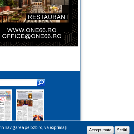
in navigarea pe bzb.ro, vă exprimați
Accept toate
Setări