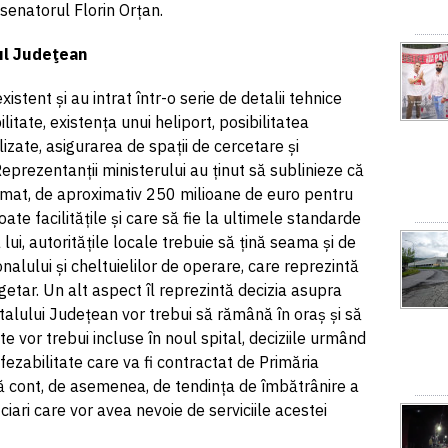
senatorul Florin Orțan.
ul Judeţean
xistent și au intrat într-o serie de detalii tehnice
ilitate, existența unui heliport, posibilitatea
lizate, asigurarea de spații de cercetare și
Reprezentanții ministerului au ținut să sublinieze că
timat, de aproximativ 250 milioane de euro pentru
ate facilitățile și care să fie la ultimele standarde
lui, autoritățile locale trebuie să țină seama și de
nalului și cheltuielilor de operare, care reprezintă
tar. Un alt aspect îl reprezintă decizia asupra
italului Județean vor trebui să rămână în oraș și să
te vor trebui incluse în noul spital, deciziile urmând
efezabilitate care va fi contractat de Primăria
ină cont, de asemenea, de tendința de îmbătrânire a
ciari care vor avea nevoie de serviciile acestei