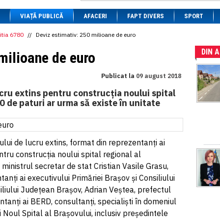
1 BRL
= 0.7714 RON
VIAȚĂ PUBLICĂ
1 CAD
= 3.1559 RON
AFACERI
FAPT DIVERS
SPORT
1 CHF
= 5.2813 RON
1 CNY
= 0.6015 RON
itia 6780
//
Deviz estimativ: 250 milioane de euro
1 CZK
= 0.1993 RON
DIN 
1 DKK
= 0.6668 RON
milioane de euro
1 EGP
= 0.0860 RON
1 HUF
= 1.2223 RON
Publicat la
09 august 2018
1 INR
= 0.0513 RON
1 JPY
= 3.0556 RON
ucru extins pentru construcția noului spital
1 KRW
= 0.3047 RON
0 de paturi ar urma să existe în unitate
1 MDL
= 0.2538 RON
1 MXN
= 0.2227 RON
1 NOK
= 0.4191 RON
1 NZD
= 2.6097 RON
1 PLN
= 1.1646 RON
ului de lucru extins, format din reprezentanți ai
1 RSD
= 0.0425 RON
ntru construcția noului spital regional al
1 RUB
= 0.0530 RON
 ministrul secretar de stat Cristian Vasile Grasu,
1 SEK
= 0.4526 RON
1 TRY
= 0.1141 RON
nți ai executivului Primăriei Brașov și Consiliului
1 UAH
= 0.1048 RON
liului Județean Brașov, Adrian Veștea, prefectul
1 XDR
= 5.9383 RON
entanți ai BERD, consultanți, specialiști în domeniul
1 ZAR
= 0.2318 RON
i Noul Spital al Brașovului, inclusiv președintele