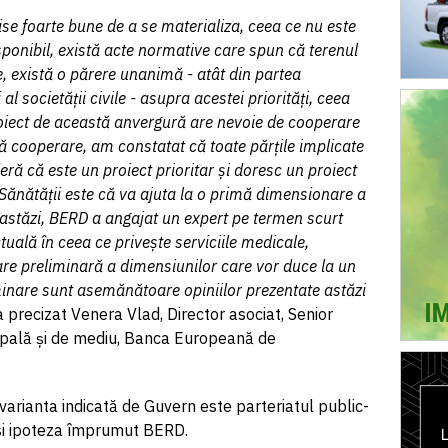
se foarte bune de a se materializa, ceea ce nu este
isponibil, există acte normative care spun că terenul
ie, există o părere unanimă - atât din partea
și al societății civile - asupra acestei priorități, ceea
roiect de această anvergură are nevoie de cooperare
ă cooperare, am constatat că toate părțile implicate
ideră că este un proiect prioritar și doresc un proiect
l Sănătății este că va ajuta la o primă dimensionare a
e astăzi, BERD a angajat un expert pe termen scurt
ctuală în ceea ce privește serviciile medicale,
are preliminară a dimensiunilor care vor duce la un
liminare sunt asemănătoare opiniilor prezentate astăzi
 a precizat Venera Vlad, Director asociat, Senior
ipală și de mediu, Banca Europeană de
 varianta indicată de Guvern este parteriatul public-
 şi ipoteza împrumut BERD.