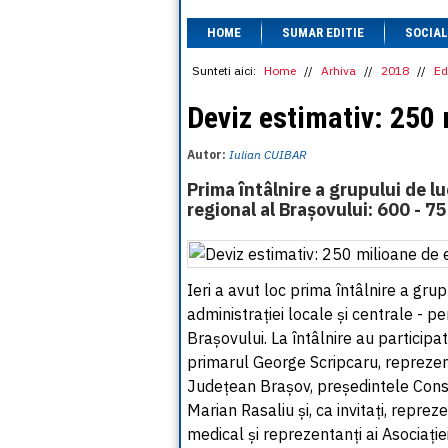
HOME
SUMAR EDITIE
SOCIAL
Sunteti aici:
Home
//
Arhiva
//
2018
//
Ed
Deviz estimativ: 250 
Autor:
Iulian CUIBAR
Prima întâlnire a grupului de l
regional al Brașovului: 600 - 75
Ieri a avut loc prima întâlnire a grup
administrației locale și centrale - pe
Brașovului. La întâlnire au participat
primarul George Scripcaru, reprezenta
Județean Brașov, președintele Consi
Marian Rasaliu și, ca invitați, reprez
medical și reprezentanți ai Asociație