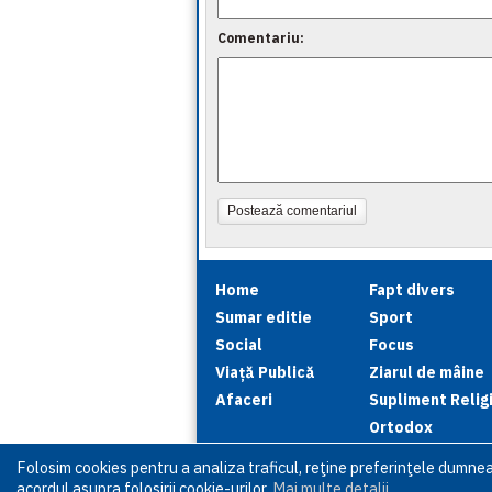
Comentariu:
Postează comentariul
Home
Fapt divers
Sumar editie
Sport
Social
Focus
Viață Publică
Ziarul de mâine
Afaceri
Supliment Relig
Ortodox
Folosim cookies pentru a analiza traficul, reţine preferinţele dumne
acordul asupra folosirii cookie-urilor.
Mai multe detalii
.