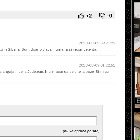
+2
-0
2018-08-09 09:21:22
tati in Siberia. Sunt doar o claca inumana si incompetenta.
2018-08-09 01:22:51
a angajatii de la Judetean. Nici macar sa se uite la poze. Stim cu
(nu va aparea pe site)