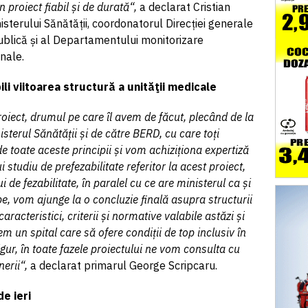
un proiect fiabil și de durată“,
a declarat Cristian
isterului Sănătății, coordonatorul Direcției generale
ublică și al Departamentului monitorizare
nale.
ili viitoarea structură a unităţii medicale
oiect, drumul pe care îl avem de făcut, plecând de la
nisterul Sănătății și de către BERD, cu care toți
 toate aceste principii și vom achiziționa expertiză
 studiu de prefezabilitate referitor la acest proiect,
i de fezabilitate, în paralel cu ce are ministerul ca și
e, vom ajunge la o concluzie finală asupra structurii
aracteristici, criterii și normative valabile astăzi și
vem un spital care să ofere condiții de top inclusiv în
igur, în toate fazele proiectului ne vom consulta cu
nerii“,
a declarat primarul George Scripcaru.
e ieri