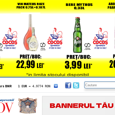
urs BNR
1 EUR
= 4.9774 RON
1 USD
= 4.3833 RON
1 GBP
= 5.8304 RON
1 XAU
= 464.4611 RON
1 AED
= 1.1933 RON
1 AUD
= 2.7957 RON
1 BGN
= 2.5449 RON