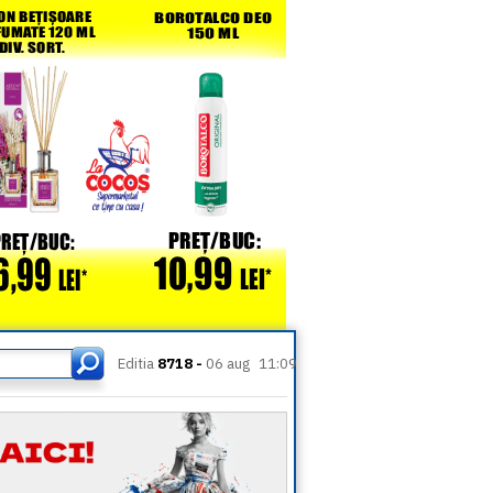
Editia
8718 -
06 aug
11:09