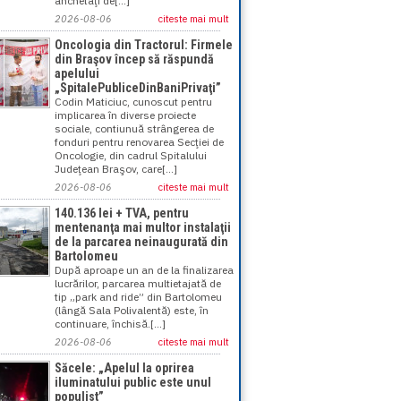
anchetaţi de[...]
2026-08-06
citeste mai mult
Oncologia din Tractorul: Firmele
din Braşov încep să răspundă
apelului
„SpitalePubliceDinBaniPrivaţi”
Codin Maticiuc, cunoscut pentru
implicarea în diverse proiecte
sociale, contiunuă strângerea de
fonduri pentru renovarea Secţiei de
Oncologie, din cadrul Spitalului
Judeţean Braşov, care[...]
2026-08-06
citeste mai mult
140.136 lei + TVA, pentru
mentenanţa mai multor instalaţii
de la parcarea neinaugurată din
Bartolomeu
După aproape un an de la finalizarea
lucrărilor, parcarea multietajată de
tip „park and ride” din Bartolomeu
(lângă Sala Polivalentă) este, în
continuare, închisă.[...]
2026-08-06
citeste mai mult
Săcele: „Apelul la oprirea
iluminatului public este unul
populist”