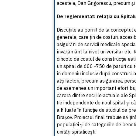
acesteia, Dan Grigorescu, precum și 
De reglementat: relaţia cu Spital
Discuțiile au pornit de la conceptul e
generale, care țin de costuri, accesib
asigurării de servicii medicale specia
învățământ la nivel universitar etc. 
dincolo de costul de construcție es
un spital de 600 -750 de paturi cu to
în domeniu inclusiv după construcția 
alți factori, precum asigurarea perso
de asemenea un important efort buge
cărora dintre secțiile actuale ale Sp
fie independente de noul spital și câ
a fi luate în funcție de studiul de pr
Brașov. Proiectul final trebuie să ț
populației și de categoriile de benefi
unități spitalicești.