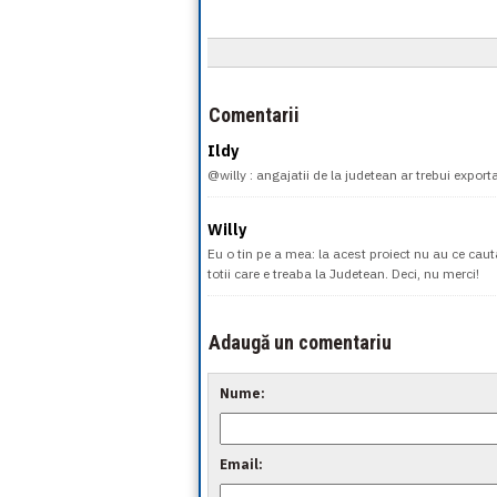
Comentarii
Ildy
@willy : angajatii de la judetean ar trebui expor
Willy
Eu o tin pe a mea: la acest proiect nu au ce caut
totii care e treaba la Judetean. Deci, nu merci!
Adaugă un comentariu
Nume:
Email: