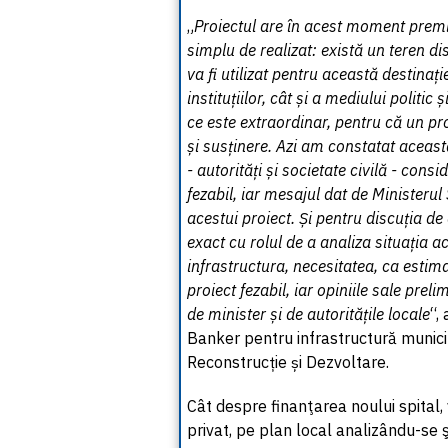
„
Proiectul are în acest moment premi
simplu de realizat: există un teren d
va fi utilizat pentru această destinaț
instituțiilor, cât și a mediului politic 
ce este extraordinar, pentru că un p
și susținere. Azi am constatat aceast
- autorități și societate civilă - cons
fezabil, iar mesajul dat de Ministeru
acestui proiect. Și pentru discuția d
exact cu rolul de a analiza situația a
infrastructura, necesitatea, ca estim
proiect fezabil, iar opiniile sale pre
de minister și de autoritățile locale
“,
Banker pentru infrastructură munic
Reconstrucție și Dezvoltare.
Cât despre finanţarea noului spital,
privat, pe plan local analizându-se