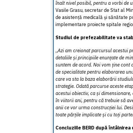
înalt nivel posibil, pentru a vorbi de 
Vasile Grasu, secretar de Stat al Min
de asistență medicală și sănătate p
implementare proiecte spitale regio
Studiul de prefezabilitate va stab
„
Azi am creionat parcursul acestui pr
detaliile și principiile enunțate de mi
suntem de acord. Noi vom ține cont de
de specialitate pentru elaborarea unui
care va sta la baza elaborării studiulu
strategie. Odată parcurse aceste etap
acestui obiectiv, ca și dimensionare, c
în viitorii ani, pentru că trebuie să a
anii ce vor urma construcției lui. Des
toate părțile implicate și cu toți parte
Concluziile BERD după întâlnirea d