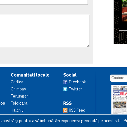
Comunitati locale
Social
Codlea
Facebook
Ghimbav
Twitter
Tarlungeni
RSS
ios
Feldioara
Halchiu
RSS Feed
avoastră şi pentru a vă îmbunătăți experiența generală pe acest site. Pr