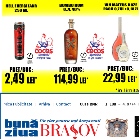
Mica Publicitate
Arhiva
Contact
|
|
Curs BNR
1 EUR
= 4.9774 
1 USD
= 4.3833 
1 GBP
= 5.8304 
1 XAU
= 464.461
1 AED
= 1.1933 
1 AUD
= 2.7957 
1 BGN
= 2.5449 