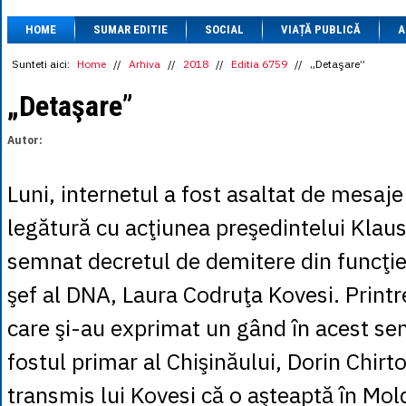
1 BRL
= 0.7714 
HOME
SUMAR EDITIE
SOCIAL
VIAȚĂ PUBLICĂ
1 CAD
= 3.1559 
A
1 CHF
= 5.2813 
1 CNY
= 0.6015 
Sunteti aici:
Home
//
Arhiva
//
2018
//
Editia 6759
//
„Detaşare”
1 CZK
= 0.1993 
1 DKK
= 0.6668 
„Detaşare”
1 EGP
= 0.0860 
1 HUF
= 1.2223 
Autor:
1 INR
= 0.0513 
1 JPY
= 3.0556 
1 KRW
= 0.3047 
Luni, internetul a fost asaltat de mesaje 
1 MDL
= 0.2538 
1 MXN
= 0.2227 
legătură cu acţiunea preşedintelui Klaus
1 NOK
= 0.4191 
1 NZD
= 2.6097 
semnat decretul de demitere din funcţie
1 PLN
= 1.1646 
1 RSD
= 0.0425 
şef al DNA, Laura Codruţa Kovesi. Printr
1 RUB
= 0.0530 
1 SEK
= 0.4526 
care şi-au exprimat un gând în acest sens
1 TRY
= 0.1141 
1 UAH
= 0.1048 
fostul primar al Chişinăului, Dorin Chirt
1 XDR
= 5.9383 
1 ZAR
= 0.2318 
transmis lui Kovesi că o aşteaptă în Mo