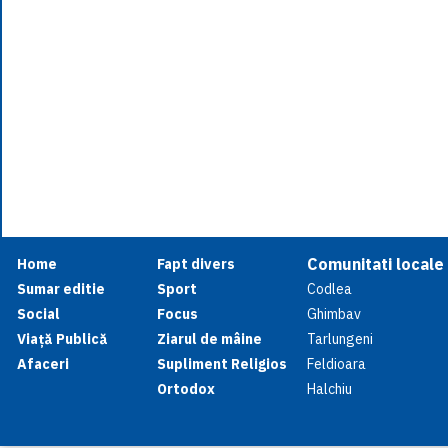
Comunitati locale
Home
Fapt divers
Sumar editie
Sport
Codlea
Social
Focus
Ghimbav
Viață Publică
Ziarul de mâine
Tarlungeni
Afaceri
Supliment Religios
Feldioara
Ortodox
Halchiu