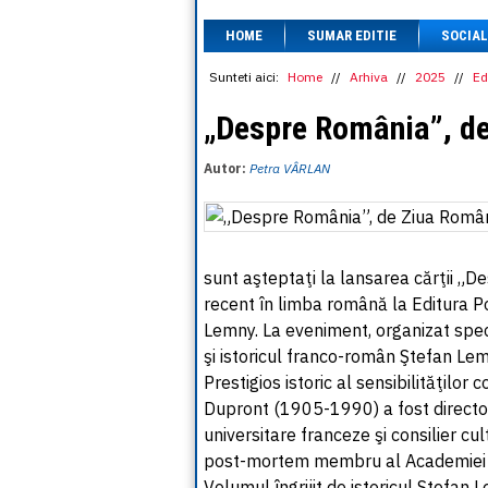
HOME
SUMAR EDITIE
SOCIAL
Sunteti aici:
Home
//
Arhiva
//
2025
//
Ed
„Despre România”, d
Autor:
Petra VÂRLAN
sunt aşteptaţi la lansarea cărţii „
recent în limba română la Editura Poli
Lemny. La eveniment, organizat speci
şi istoricul franco-român Ştefan Le
Prestigios istoric al sensibilităţilor
Dupront (1905-1990) a fost director a
universitare franceze şi consilier cu
post-mortem membru al Academie
Volumul îngrijit de istoricul Ştefa