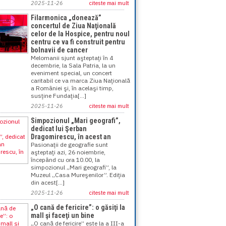
2025-11-26
citeste mai mult
Filarmonica „donează”
concertul de Ziua Naţională
celor de la Hospice, pentru noul
centru ce va fi construit pentru
bolnavii de cancer
Melomanii sjunt aşteptaţi în 4
decembrie, la Sala Patria, la un
eveniment special, un concert
caritabil ce va marca Ziua Naţională
a României şi, în acelaşi timp,
susţine Fundaţia[...]
2025-11-26
citeste mai mult
Simpozionul „Mari geografi”,
dedicat lui Şerban
Dragomirescu, în acest an
Pasionaţii de geografie sunt
aşteptaţi azi, 26 noiembrie,
începând cu ora 10.00, la
simpozionul „Mari geografi”, la
Muzeul „Casa Mureşenilor”. Ediţia
din acest[...]
2025-11-26
citeste mai mult
„O cană de fericire”: o găsiţi la
mall şi faceţi un bine
„O cană de fericire” este la a III-a