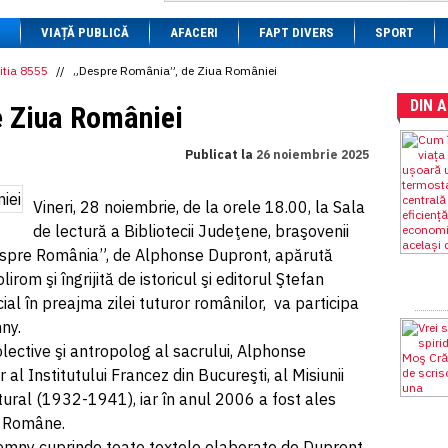
1 BRL
= 0.7714 RON
VIAȚĂ PUBLICĂ
1 CAD
= 3.1559 RON
AFACERI
FAPT DIVERS
SPORT
1 CHF
= 5.2813 RON
1 CNY
= 0.6015 RON
itia 8555
//
„Despre România”, de Ziua României
1 CZK
= 0.1993 RON
DIN 
1 DKK
= 0.6668 RON
e Ziua României
1 EGP
= 0.0860 RON
1 HUF
= 1.2223 RON
Publicat la
26 noiembrie 2025
1 INR
= 0.0513 RON
1 JPY
= 3.0556 RON
1 KRW
= 0.3047 RON
Vineri, 28 noiembrie, de la orele 18.00, la Sala
1 MDL
= 0.2538 RON
de lectură a Bibliotecii Judeţene, braşovenii
1 MXN
= 0.2227 RON
1 NOK
= 0.4191 RON
Despre România”, de Alphonse Dupront, apărută
1 NZD
= 2.6097 RON
rom şi îngrijită de istoricul şi editorul Ştefan
1 PLN
= 1.1646 RON
al în preajma zilei tuturor românilor, va participa
1 RSD
= 0.0425 RON
1 RUB
= 0.0530 RON
mny.
1 SEK
= 0.4526 RON
 colective şi antropolog al sacrului, Alphonse
1 TRY
= 0.1141 RON
l Institutului Francez din Bucureşti, al Misiunii
1 UAH
= 0.1048 RON
1 XDR
= 5.9383 RON
ltural (1932-1941), iar în anul 2006 a fost ales
1 ZAR
= 0.2318 RON
i Române.
n Lemny cuprinde toate textele elaborate de Dupront