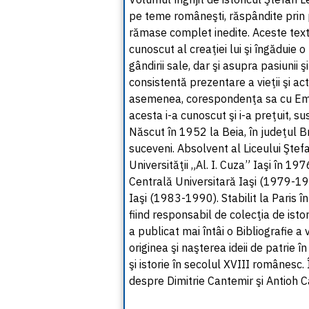
pe teme româneşti, răspândite prin p
rămase complet inedite. Aceste tex
cunoscut al creaţiei lui şi îngăduie o
gândirii sale, dar şi asupra pasiunii 
consistentă prezentare a vieţii şi act
asemenea, corespondenţa sa cu Emil
acesta i-a cunoscut şi i-a preţuit, sus
Născut în 1952 la Beia, în judeţul B
suceveni. Absolvent al Liceului Ştefa
Universităţii „Al. I. Cuza” Iaşi în 19
Centrală Universitară Iaşi (1979-1983
Iaşi (1983-1990). Stabilit la Paris î
fiind responsabil de colecţia de ist
a publicat mai întâi o Bibliografie a
originea şi naşterea ideii de patrie î
şi istorie în secolul XVIII românesc. 
despre Dimitrie Cantemir şi Antioh 