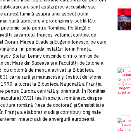
ublicaţii care sunt astăzi greu accesibile sau
te aruncă lumină asupra unui aspect puţin
 mai bună apreciere a profunzimii şi subtilităţii
şi prieteniei sale pentru România. Pe lângă o
ivităţii savantului francez, volumul conţine, de
 Cioran, Mircea Eliade şi Eugene Ionesco, pe care
ţinându-i în perioada instalării lor în Franţa.
raşov, Ştefan Lemny descinde dintr-o familie de
n cel Mare din Suceava şi a Facultăţii de Istorie a
76, cu diplomă de merit, a activat la Biblioteca
), carte rară şi manuscrise şi Institul de istorie
n 1990, a lucrat la Biblioteca Naţională a Franţei,
orie pentru Europa centrală şi orientală. În România
 veacului al XVIII-lea în spaţiul românesc, despre
n cultura română (teza de doctorat) şi Sensibilitate
În Franţa a elaborat studii şi contribuţii originale
Cantemir, intelectuali de anvergură europeană.