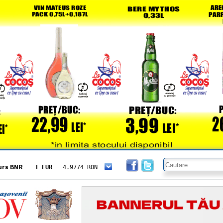
urs BNR
1 EUR
= 4.9774 RON
1 USD
= 4.3833 RON
1 GBP
= 5.8304 RON
1 XAU
= 464.4611 RON
1 AED
= 1.1933 RON
1 AUD
= 2.7957 RON
1 BGN
= 2.5449 RON