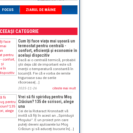
FOCUS
ZIARUL DE MÂINE
ACEEAȘI CATEGORIE
Cum îți face viața mai ușoară un
termostat pentru centrală -
confort, eficiență și economie în
același dispozitiv
Dacă ai o centrală termică, probabil
știi deja cât de important este să
menții o temperatură constantă în
locuință. Fie că e vorba de iernile
friguroase sau de serile
răcoroase[...]
2025-11-26
citeste mai mult
Vrei să fii spiriduş pentru Moş
Crăciun? 135 de scrisori, alege
una
Cei de la Rotaract Kronstadt vă
invită să fiţi în acest an „Spiriduşii
Moşului”. E un proiect prin care
puteţi deveni ajutoarele lui Moş
Crăciun şi să aduceţi bucurie în[...]