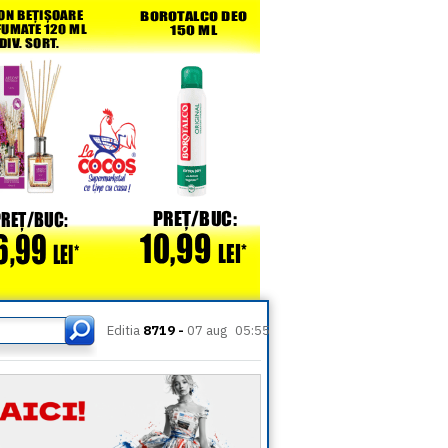
Editia
8719 -
07 aug
05:55