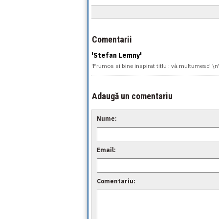
Comentarii
'Stefan Lemny'
'Frumos si bine inspirat titlu : và multumesc! \n
Adaugă un comentariu
Nume:
Email:
Comentariu: