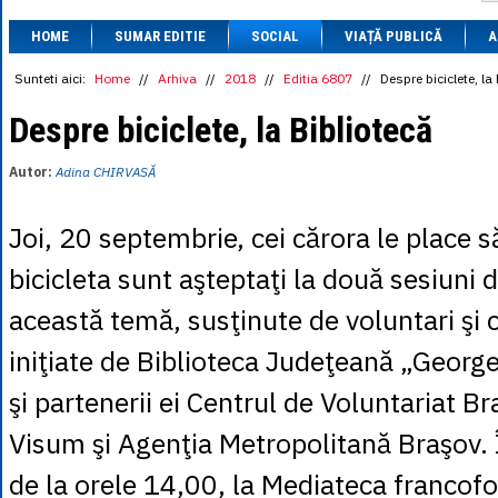
1 BRL
= 0.7714 
HOME
SUMAR EDITIE
SOCIAL
VIAȚĂ PUBLICĂ
1 CAD
= 3.1559 
A
1 CHF
= 5.2813 
1 CNY
= 0.6015 
Sunteti aici:
Home
//
Arhiva
//
2018
//
Editia 6807
//
Despre biciclete, la
1 CZK
= 0.1993 
1 DKK
= 0.6668 
Despre biciclete, la Bibliotecă
1 EGP
= 0.0860 
1 HUF
= 1.2223 
Autor:
Adina CHIRVASĂ
1 INR
= 0.0513 
1 JPY
= 3.0556 
1 KRW
= 0.3047 
Joi, 20 septembrie, cei cărora le place 
1 MDL
= 0.2538 
1 MXN
= 0.2227 
bicicleta sunt aşteptaţi la două sesiuni 
1 NOK
= 0.4191 
1 NZD
= 2.6097 
această temă, susţinute de voluntari şi ci
1 PLN
= 1.1646 
1 RSD
= 0.0425 
iniţiate de Biblioteca Judeţeană „George
1 RUB
= 0.0530 
1 SEK
= 0.4526 
şi partenerii ei Centrul de Voluntariat Br
1 TRY
= 0.1141 
1 UAH
= 0.1048 
Visum şi Agenţia Metropolitană Braşov. Î
1 XDR
= 5.9383 
1 ZAR
= 0.2318 
de la orele 14,00, la Mediateca francof