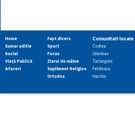
Comunitati locale
Home
Fapt divers
Sumar editie
Sport
Codlea
Social
Focus
Ghimbav
Viață Publică
Ziarul de mâine
Tarlungeni
Afaceri
Supliment Religios
Feldioara
Ortodox
Halchiu