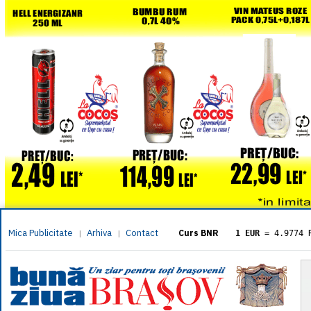
Mica Publicitate
Arhiva
Contact
|
|
Curs BNR
1 EUR
= 4.9774 
1 USD
= 4.3833 
1 GBP
= 5.8304 
1 XAU
= 464.461
1 AED
= 1.1933 
1 AUD
= 2.7957 
1 BGN
= 2.5449 