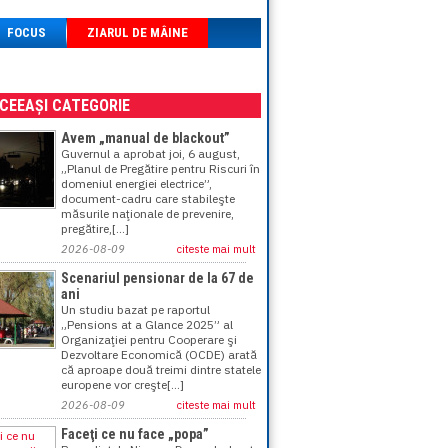
FOCUS
ZIARUL DE MÂINE
ACEEAȘI CATEGORIE
Avem „manual de blackout”
Guvernul a aprobat joi, 6 august,
„Planul de Pregătire pentru Riscuri în
domeniul energiei electrice”,
document-cadru care stabileşte
măsurile naţionale de prevenire,
pregătire,[...]
2026-08-09
citeste mai mult
Scenariul pensionar de la 67 de
ani
Un studiu bazat pe raportul
„Pensions at a Glance 2025” al
Organizaţiei pentru Cooperare şi
Dezvoltare Economică (OCDE) arată
că aproape două treimi dintre statele
europene vor creşte[...]
2026-08-09
citeste mai mult
Faceţi ce nu face „popa”