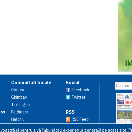
Comunitati locale
Social
Codlea
Facebook
Ghimbav
Twitter
Tarlungeni
RSS
ios
Feldioara
Halchiu
RSS Feed
avoastră şi pentru a vă îmbunătăți experiența generală pe acest site. Pr