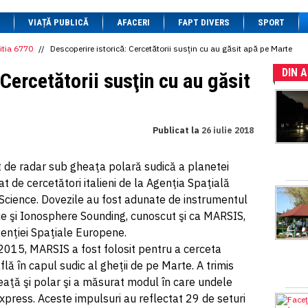
1 BRL
= 0.7714 RON
VIAȚĂ PUBLICĂ
1 CAD
= 3.1559 RON
AFACERI
FAPT DIVERS
SPORT
1 CHF
= 5.2813 RON
1 CNY
= 0.6015 RON
itia 6770
//
Descoperire istorică: Cercetătorii susţin cu au găsit apă pe Marte
1 CZK
= 0.1993 RON
DIN 
1 DKK
= 0.6668 RON
Cercetătorii susţin cu au găsit
1 EGP
= 0.0860 RON
1 HUF
= 1.2223 RON
1 INR
= 0.0513 RON
1 JPY
= 3.0556 RON
Publicat la
26 iulie 2018
1 KRW
= 0.3047 RON
1 MDL
= 0.2538 RON
1 MXN
= 0.2227 RON
t de radar sub gheaţa polară sudică a planetei
1 NOK
= 0.4191 RON
at de cercetători italieni de la Agenţia Spaţială
1 NZD
= 2.6097 RON
1 PLN
= 1.1646 RON
ta Science. Dovezile au fost adunate de instrumentul
1 RSD
= 0.0425 RON
 şi Ionosphere Sounding, cunoscut şi ca MARSIS,
1 RUB
= 0.0530 RON
enţiei Spaţiale Europene.
1 SEK
= 0.4526 RON
1 TRY
= 0.1141 RON
2015, MARSIS a fost folosit pentru a cerceta
1 UAH
= 0.1048 RON
lă în capul sudic al gheţii de pe Marte. A trimis
1 XDR
= 5.9383 RON
eaţă şi polar şi a măsurat modul în care undele
1 ZAR
= 0.2318 RON
Express. Aceste impulsuri au reflectat 29 de seturi