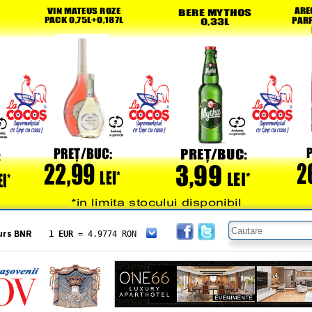
urs BNR
1 EUR
= 4.9774 RON
1 USD
= 4.3833 RON
1 GBP
= 5.8304 RON
1 XAU
= 464.4611 RON
1 AED
= 1.1933 RON
1 AUD
= 2.7957 RON
1 BGN
= 2.5449 RON