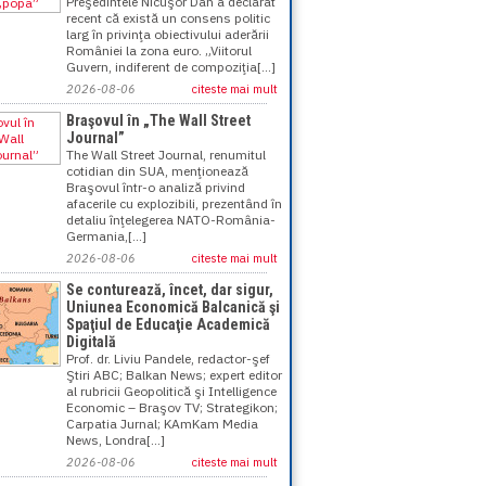
Preşedintele Nicuşor Dan a declarat
recent că există un consens politic
larg în privinţa obiectivului aderării
României la zona euro. „Viitorul
Guvern, indiferent de compoziţia[...]
2026-08-06
citeste mai mult
Braşovul în „The Wall Street
Journal”
The Wall Street Journal, renumitul
cotidian din SUA, menţionează
Braşovul într-o analiză privind
afacerile cu explozibili, prezentând în
detaliu înţelegerea NATO-România-
Germania,[...]
2026-08-06
citeste mai mult
Se conturează, încet, dar sigur,
Uniunea Economică Balcanică şi
Spaţiul de Educaţie Academică
Digitală
Prof. dr. Liviu Pandele, redactor-şef
Ştiri ABC; Balkan News; expert editor
al rubricii Geopolitică şi Intelligence
Economic – Braşov TV; Strategikon;
Carpatia Jurnal; KAmKam Media
News, Londra[...]
2026-08-06
citeste mai mult