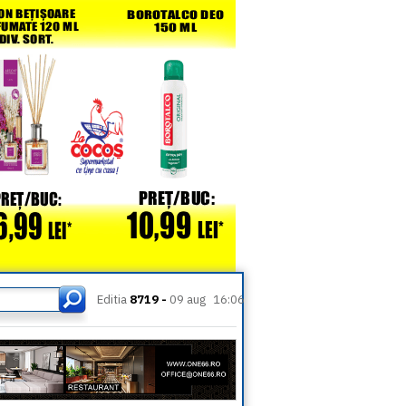
Editia
8719 -
09 aug
16:06