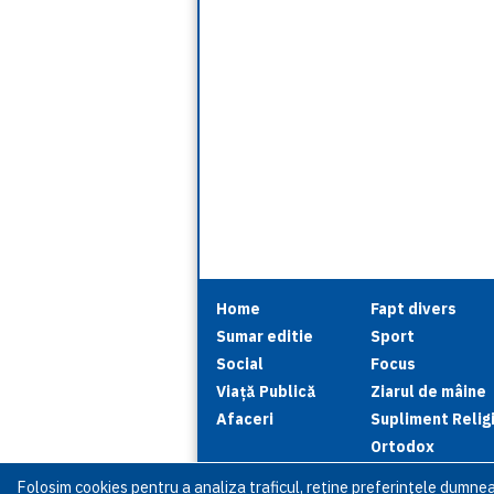
Home
Fapt divers
Sumar editie
Sport
Social
Focus
Viață Publică
Ziarul de mâine
Afaceri
Supliment Relig
Ortodox
Folosim cookies pentru a analiza traficul, reţine preferinţele dumne