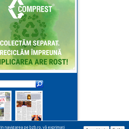
in navigarea pe bzb.ro, vă exprimați