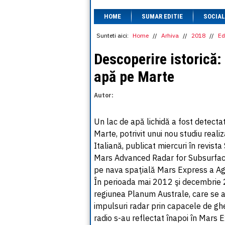
HOME
SUMAR EDITIE
SOCIAL
Sunteti aici:
Home
//
Arhiva
//
2018
//
Ed
Descoperire istorică: 
apă pe Marte
Autor:
Un lac de apă lichidă a fost detecta
Marte, potrivit unui nou studiu realiz
Italiană, publicat miercuri în revis
Mars Advanced Radar for Subsurface
pe nava spaţială Mars Express a Ag
În perioada mai 2012 şi decembrie 
regiunea Planum Australe, care se af
impulsuri radar prin capacele de gh
radio s-au reflectat înapoi în Mars 