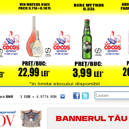
urs BNR
1 EUR
= 4.9774 RON
1 USD
= 4.3833 RON
1 GBP
= 5.8304 RON
1 XAU
= 464.4611 RON
1 AED
= 1.1933 RON
1 AUD
= 2.7957 RON
1 BGN
= 2.5449 RON