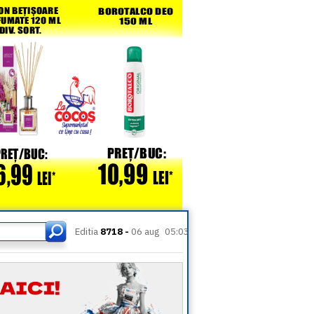
Editia
8718 -
06 aug
05:03