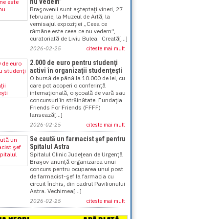
nu vedem”
Braşovenii sunt aşteptaţi vineri, 27
februarie, la Muzeul de Artă, la
vernisajul expoziţiei „Ceea ce
rămâne este ceea ce nu vedem”,
curatoriată de Liviu Bulea. Creată[...]
2026-02-25
citeste mai mult
2.000 de euro pentru studenţi
activi în organizaţii studenţeşti
O bursă de până la 10.000 de lei, cu
care pot acoperi o conferinţă
internaţională, o şcoală de vară sau
concursuri în străinătate. Fundaţia
Friends For Friends (FFFF)
lansează[...]
2026-02-25
citeste mai mult
Se caută un farmacist şef pentru
Spitalul Astra
Spitalul Clinic Judeţean de Urgenţă
Braşov anunţă organizarea unui
concurs pentru ocuparea unui post
de farmacist-şef la farmacia cu
circuit închis, din cadrul Pavilionului
Astra. Vechimea[...]
2026-02-25
citeste mai mult