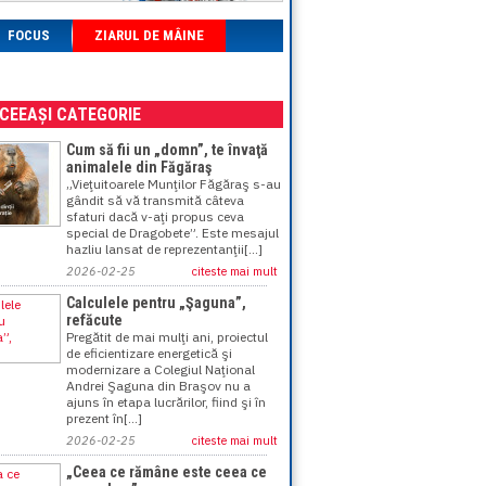
FOCUS
ZIARUL DE MÂINE
ACEEAȘI CATEGORIE
Cum să fii un „domn”, te învaţă
animalele din Făgăraş
„Vieţuitoarele Munţilor Făgăraş s-au
gândit să vă transmită câteva
sfaturi dacă v-aţi propus ceva
special de Dragobete”. Este mesajul
hazliu lansat de reprezentanţii[...]
2026-02-25
citeste mai mult
Calculele pentru „Şaguna”,
refăcute
Pregătit de mai mulţi ani, proiectul
de eficientizare energetică şi
modernizare a Colegiul Naţional
Andrei Şaguna din Braşov nu a
ajuns în etapa lucrărilor, fiind şi în
prezent în[...]
2026-02-25
citeste mai mult
„Ceea ce rămâne este ceea ce