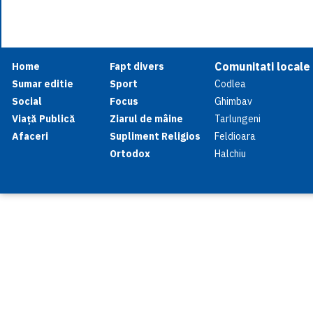
Comunitati locale
Home
Fapt divers
Sumar editie
Sport
Codlea
Social
Focus
Ghimbav
Viață Publică
Ziarul de mâine
Tarlungeni
Afaceri
Supliment Religios
Feldioara
Ortodox
Halchiu