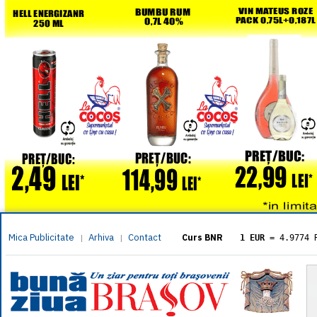
Mica Publicitate
Arhiva
Contact
|
|
Curs BNR
1 EUR
= 4.9774 
1 USD
= 4.3833 
1 GBP
= 5.8304 
1 XAU
= 464.461
1 AED
= 1.1933 
1 AUD
= 2.7957 
1 BGN
= 2.5449 