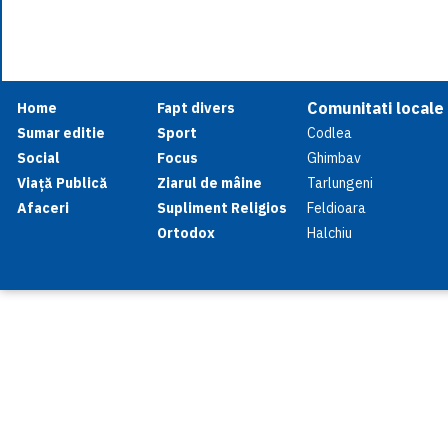
Comunitati locale
Home
Fapt divers
Sumar editie
Sport
Codlea
Social
Focus
Ghimbav
Viață Publică
Ziarul de mâine
Tarlungeni
Afaceri
Supliment Religios
Feldioara
Ortodox
Halchiu