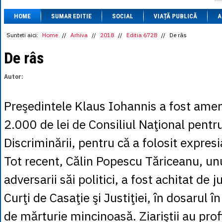
1 BRL
= 0.7714 
HOME
SUMAR EDITIE
SOCIAL
VIAȚĂ PUBLICĂ
1 CAD
= 3.1559 
A
1 CHF
= 5.2813 
1 CNY
= 0.6015 
Sunteti aici:
Home
//
Arhiva
//
2018
//
Editia 6728
//
De râs
1 CZK
= 0.1993 
1 DKK
= 0.6668 
De râs
1 EGP
= 0.0860 
1 HUF
= 1.2223 
Autor:
1 INR
= 0.0513 
1 JPY
= 3.0556 
1 KRW
= 0.3047 
Preşedintele Klaus Iohannis a fost ame
1 MDL
= 0.2538 
1 MXN
= 0.2227 
2.000 de lei de Consiliul Naţional pent
1 NOK
= 0.4191 
1 NZD
= 2.6097 
Discriminării, pentru că a folosit expresi
1 PLN
= 1.1646 
1 RSD
= 0.0425 
Tot recent, Călin Popescu Tăriceanu, unu
1 RUB
= 0.0530 
1 SEK
= 0.4526 
adversarii săi politici, a fost achitat de j
1 TRY
= 0.1141 
1 UAH
= 0.1048 
Curţi de Casaţie şi Justiţiei, în dosarul î
1 XDR
= 5.9383 
1 ZAR
= 0.2318 
de mărturie mincinoasă. Ziariştii au profi