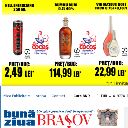
Mica Publicitate
Arhiva
Contact
|
|
Curs BNR
1 EUR
= 4.9774 
1 USD
= 4.3833 
1 GBP
= 5.8304 
1 XAU
= 464.461
1 AED
= 1.1933 
1 AUD
= 2.7957 
1 BGN
= 2.5449 