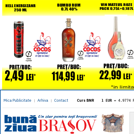
Mica Publicitate
Arhiva
Contact
|
|
Curs BNR
1 EUR
= 4.9774 
1 USD
= 4.3833 
1 GBP
= 5.8304 
1 XAU
= 464.461
1 AED
= 1.1933 
1 AUD
= 2.7957 
1 BGN
= 2.5449 