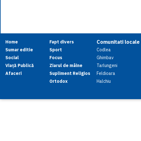
Comunitati locale
Home
Fapt divers
Sumar editie
Sport
Codlea
Social
Focus
Ghimbav
Viață Publică
Ziarul de mâine
Tarlungeni
Afaceri
Supliment Religios
Feldioara
Ortodox
Halchiu