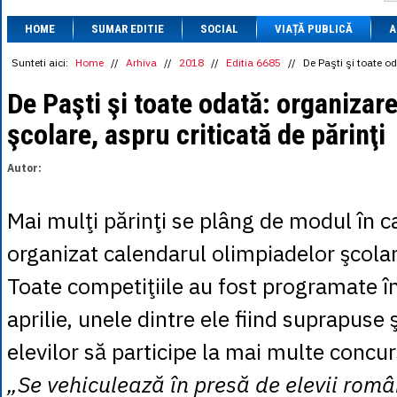
1 BRL
= 0.7714 
HOME
SUMAR EDITIE
SOCIAL
VIAȚĂ PUBLICĂ
1 CAD
= 3.1559 
A
1 CHF
= 5.2813 
1 CNY
= 0.6015 
Sunteti aici:
Home
//
Arhiva
//
2018
//
Editia 6685
//
De Paşti şi toate od
1 CZK
= 0.1993 
1 DKK
= 0.6668 
De Paşti şi toate odată: organizar
1 EGP
= 0.0860 
şcolare, aspru criticată de părinţi
1 HUF
= 1.2223 
1 INR
= 0.0513 
1 JPY
= 3.0556 
Autor:
1 KRW
= 0.3047 
1 MDL
= 0.2538 
1 MXN
= 0.2227 
Mai mulţi părinţi se plâng de modul în c
1 NOK
= 0.4191 
1 NZD
= 2.6097 
organizat calendarul olimpiadelor şcolar
1 PLN
= 1.1646 
1 RSD
= 0.0425 
Toate competiţiile au fost programate în
1 RUB
= 0.0530 
1 SEK
= 0.4526 
aprilie, unele dintre ele fiind suprapuse
1 TRY
= 0.1141 
1 UAH
= 0.1048 
elevilor să participe la mai multe concur
1 XDR
= 5.9383 
1 ZAR
= 0.2318 
„Se vehiculează în presă de elevii româ